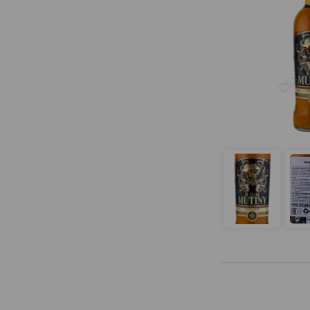
Barcelo
Bayou
Beach House
Beaulieu
Belizean Blue
Bermudes
Beveland
Black 1752
Black Arrow
Black Head
Black Magic
Black Pearl
Black Tears Spiced
Blackadder