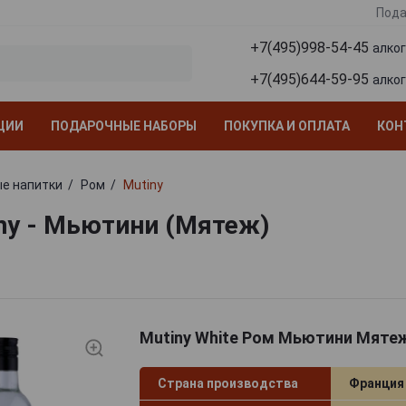
Пода
+7(495)998-54-45
алко
+7(495)644-59-95
алко
ЦИИ
ПОДАРОЧНЫЕ НАБОРЫ
ПОКУПКА И ОПЛАТА
КОН
е напитки
Ром
Mutiny
ny - Мьютини (Мятеж)
Mutiny White Ром Мьютини Мятеж
Страна производства
Франция