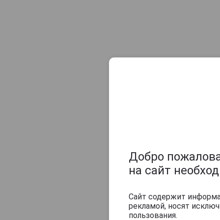
Caliche
Camikara
Caney
Canoubier
Capitan Bucanero
Capitan Huk
Captain Morgan
Caracas
Carta Vieja
Cartavio
Carus Unum
Добро пожаловат
Castillo
на сайт необхо
Cayo Grande Club
Сайт содержит информац
Chairmans
рекламой, носят исклю
Cihuatan
пользования.