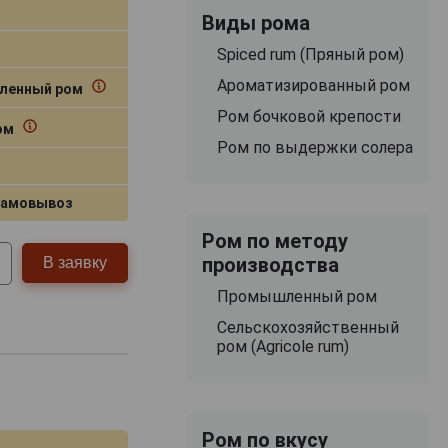
Виды рома
Spiced rum (Пряный ром)
Ароматизированный ром
ленный ром
Ром бочковой крепости
ом
Ром по выдержки солера
самовывоз
Ром по методу
производства
В заявку
Промышленный ром
Сельскохозяйственный
ром (Agricole rum)
Ром по вкусу