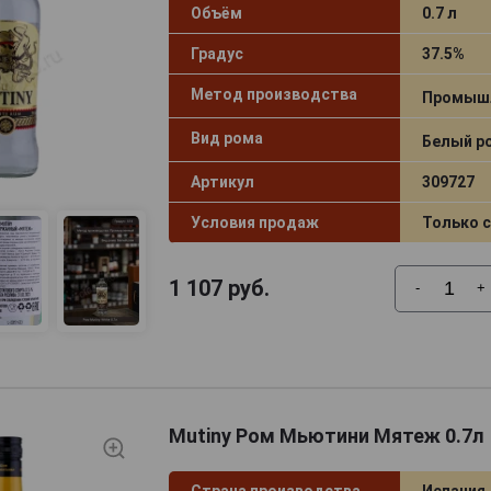
Объём
0.7 л
Градус
37.5%
Метод производства
Промыш
Вид рома
Белый р
Артикул
309727
Условия продаж
Только 
1 107
руб.
-
+
Mutiny Ром Мьютини Мятеж 0.7л