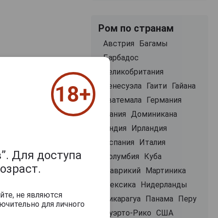
Ром по странам
Австрия
Багамы
Барбадос
Великобритания
Венесуэла
Гаити
Гайана
Гватемала
Германия
Дания
Доминикана
Индия
Ирландия
Испания
Италия
”. Для доступа
Колумбия
Куба
озраст.
Маврикий
Мартиника
Мексика
Нидерланды
йте, не являются
Никарагуа
Панама
Перу
ючительно для личного
Пуэрто-Рико
США