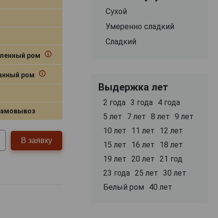
Сухой
Умеренно сладкий
Сладкий
ленный ром
нный ром
Выдержка лет
2 года
3 года
4 года
самовывоз
5 лет
7 лет
8 лет
9 лет
10 лет
11 лет
12 лет
В заявку
15 лет
16 лет
18 лет
19 лет
20 лет
21 год
23 года
25 лет
30 лет
Белый ром
40 лет