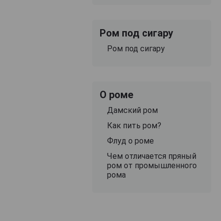
Ром под сигару
Ром под сигару
О роме
Дамский ром
Как пить ром?
Флуд о роме
Чем отличается пряный
ром от промышленного
рома