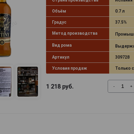
Страна производства
Испания
Объём
0.7 л
Градус
37.5%
Метод производства
Промыш
Вид рома
Выдержа
Артикул
309728
Условия продаж
Только 
1 218
руб.
-
+