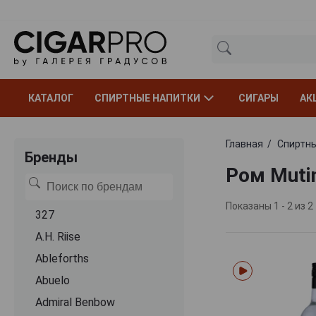
КАТАЛОГ
СПИРТНЫЕ НАПИТКИ
СИГАРЫ
АК
Главная
Спиртны
Бренды
Ром Muti
Показаны 1 - 2 из 2
327
A.H. Riise
Ableforths
Abuelo
Admiral Benbow