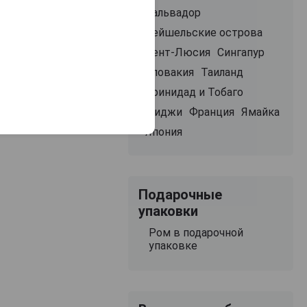
Сальвадор
Сейшельские острова
Сент-Люсия
Сингапур
Словакия
Таиланд
Тринидад и Тобаго
Фиджи
Франция
Ямайка
Япония
Подарочные
упаковки
Ром в подарочной
упаковке