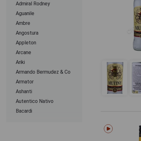
Admiral Rodney
Aguanile
Ambre
Angostura
Appleton
Arcane
Ariki
Armando Bermudez & Co
Armator
Ashanti
Autentico Nativo
Bacardi
Bacoo
Banks
Barbuda