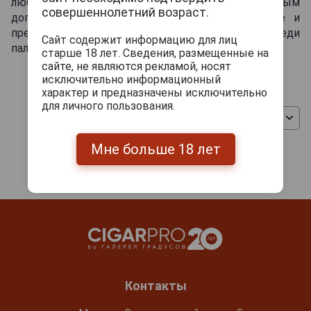
любителя спиртных напитков, станет отличным
совершеннолетний возраст.
дополнением праздничного стола. Дегустируйте и
представляйте себя на Карибских островах среди
Сайт содержит информацию для лиц
пальм и прекрасного рома!
старше 18 лет. Сведения, размещенные на
сайте, не являются рекламой, носят
исключительно информационный
характер и предназначены исключительно
для личного пользования.
Сортировать
Мне больше 18 лет
Контакты