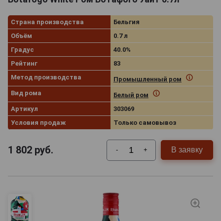
Страна производства
Бельгия
Объём
0.7 л
Градус
40.0%
Рейтинг
83
Метод производства
Промышленный ром
Вид рома
Белый ром
Артикул
303069
Условия продаж
Только самовывоз
1 802
руб.
В заявку
-
+