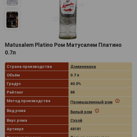
Matusalem Platino Ром Матусалем Платино
0.7л
Страна производства
Доминикана
Объём
0.7 л
Градус
40.0%
Рейтинг
88
Метод производства
Промышленный ром
Вид рома
Белый ром
Вкус рома
Сухой
Артикул
48181