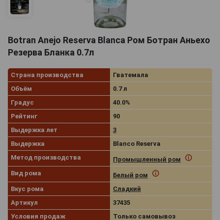
Botran Anejo Reserva Blanca Ром Ботран Аньехо
Резерва Бланка 0.7л
Страна производства
Гватемала
Объём
0.7 л
Градус
40.0%
Рейтинг
90
Выдержка лет
3
Выдержка
Blanco Reserva
Метод производства
Промышленный ром
Вид рома
Белый ром
Вкус рома
Сладкий
Артикул
37435
Условия продаж
Только самовывоз