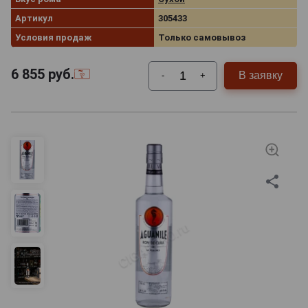
Артикул
305433
Условия продаж
Только самовывоз
6 855
руб.
В заявку
-
+