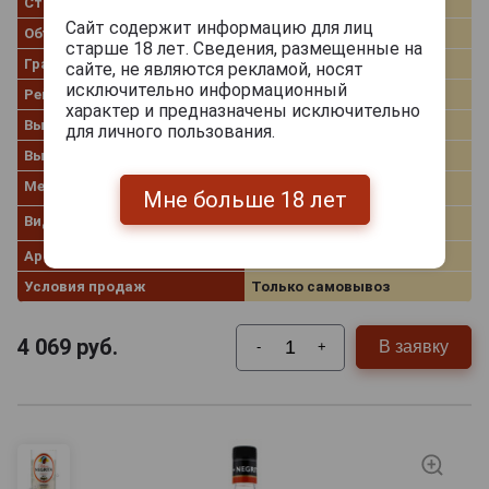
Страна производства
Венесуэла
Сайт содержит информацию для лиц
Объём
0.7 л
старше 18 лет. Сведения, размещенные на
Градус
47.0%
сайте, не являются рекламой, носят
исключительно информационный
Рейтинг
91
характер и предназначены исключительно
Выдержка лет
6
для личного пользования.
Выдержка
Extra Anejo
Метод производства
Промышленный ром
Мне больше 18 лет
Вид рома
Белый ром
Артикул
40220
Условия продаж
Только самовывоз
4 069
руб.
В заявку
-
+