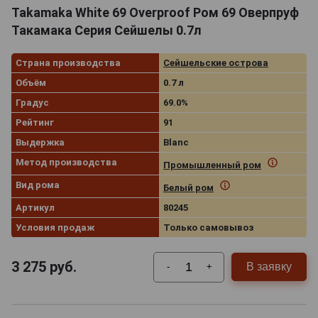
Takamaka White 69 Overproof Ром 69 Оверпруф
Такамака Серия Сейшелы 0.7л
Страна производства
Сейшельские острова
Объём
0.7 л
Градус
69.0%
Рейтинг
91
Выдержка
Blanc
Метод производства
Промышленный ром
Вид рома
Белый ром
Артикул
80245
Условия продаж
Только самовывоз
3 275
руб.
В заявку
-
+