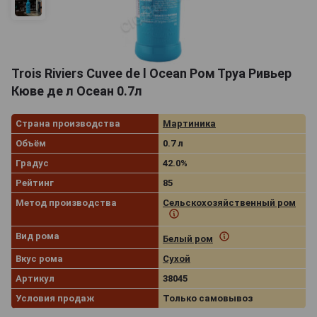
Trois Riviers Cuvee de l Ocean Ром Труа Ривьер
Кюве де л Осеан 0.7л
Страна производства
Мартиника
Объём
0.7 л
Градус
42.0%
Рейтинг
85
Метод производства
Cельскохозяйственный ром
Вид рома
Белый ром
Вкус рома
Сухой
Артикул
38045
Условия продаж
Только самовывоз