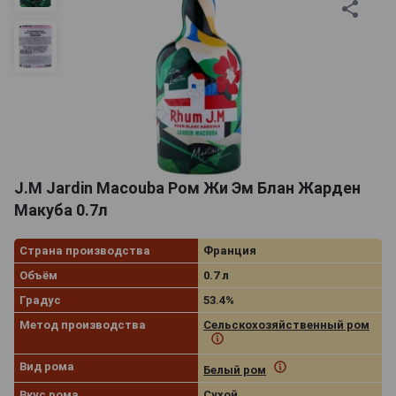
J.M Jardin Macouba Ром Жи Эм Блан Жарден
Макуба 0.7л
Страна производства
Франция
Объём
0.7 л
Градус
53.4%
Метод производства
Cельскохозяйственный ром
Вид рома
Белый ром
Вкус рома
Сухой