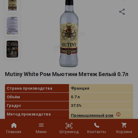
Mutiny White Ром Мьютини Мятеж Белый 0.7л
Страна производства
Франция
Объём
0.7 л
Градус
37.5%
Метод производства
Промышленный ром
Вид рома
Белый ром
Штрихкод
Главная
Меню
Контакты
Корзина
Артикул
309727