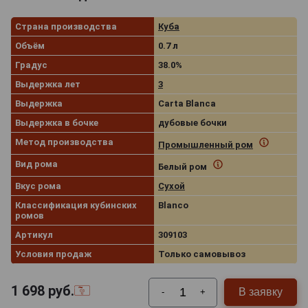
Страна производства
Куба
Объём
0.7 л
Градус
38.0%
Выдержка лет
3
Выдержка
Carta Blanca
Выдержка в бочке
дубовые бочки
Метод производства
Промышленный ром
Вид рома
Белый ром
Вкус рома
Сухой
Классификация кубинских
Blanco
ромов
Артикул
309103
Условия продаж
Только самовывоз
1 698
руб.
В заявку
-
+