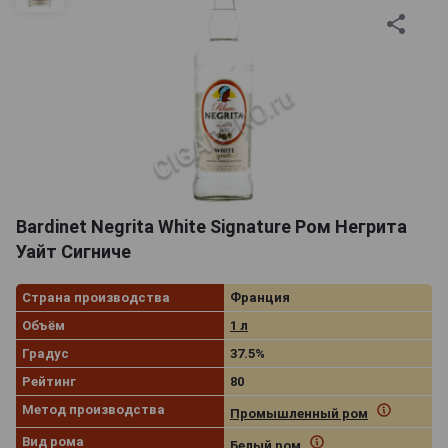
Bardinet Negrita White Signature Ром Негрита
Уайт Сигниче
Страна производства
Франция
Объём
1 л
Градус
37.5%
Рейтинг
80
Метод производства
Промышленный ром
Вид рома
Белый ром