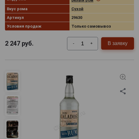
Белый ром
Вкус рома
Сухой
Артикул
29630
Условия продаж
Только самовывоз
2 247
руб.
В заявку
-
+