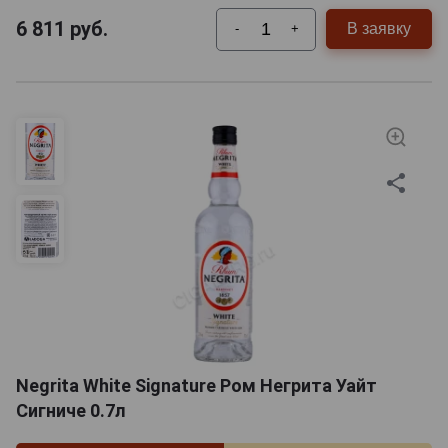
6 811
руб.
В заявку
-
+
Negrita White Signature Ром Негрита Уайт
Сигниче 0.7л