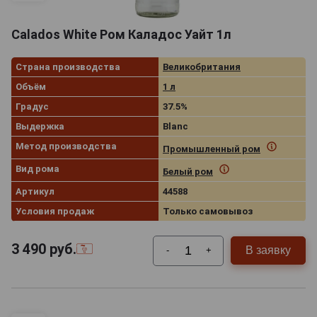
Calados White Ром Каладос Уайт 1л
Страна производства
Великобритания
Объём
1 л
Градус
37.5%
Выдержка
Blanc
Метод производства
Промышленный ром
Вид рома
Белый ром
Артикул
44588
Условия продаж
Только самовывоз
3 490
руб.
В заявку
-
+