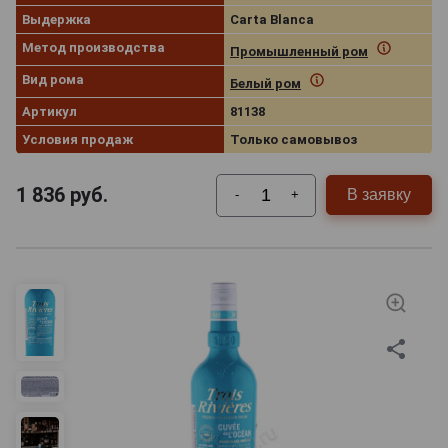
Выдержка
Carta Blanca
Метод производства
Промышленный ром
Вид рома
Белый ром
Артикул
81138
Условия продаж
Только самовывоз
1 836
руб.
В заявку
-
+