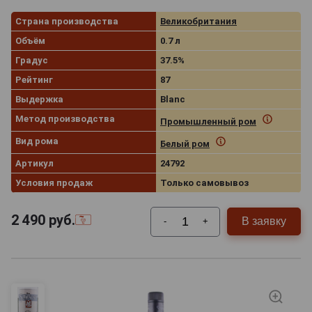
Страна производства
Великобритания
Объём
0.7 л
Градус
37.5%
Рейтинг
87
Выдержка
Blanc
Метод производства
Промышленный ром
Вид рома
Белый ром
Артикул
24792
Условия продаж
Только самовывоз
2 490
руб.
В заявку
-
+