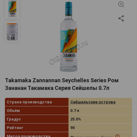
Takamaka Zannannan Seychelles Series Ром
Зананан Такамака Серия Сейшелы 0.7л
Страна производства
Сейшельские острова
Объём
0.7 л
Градус
25.0%
Рейтинг
90
Метод производства