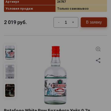
Артикул
24787
Условия продаж
Только самовывоз
2 019
руб.
В заявку
-
+
Botafogo White Ром Ботафого Уайт 0.7л