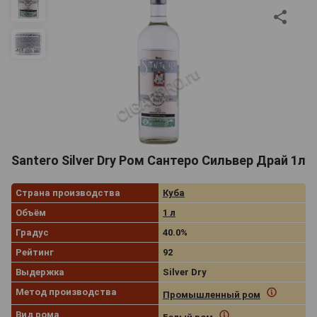
Santero Silver Dry Ром Сантеро Сильвер Драй 1л
Страна производства
Куба
Объём
1 л
Градус
40.0%
Рейтинг
92
Выдержка
Silver Dry
Метод производства
Промышленный ром
Вид рома