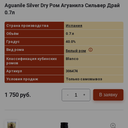
Aguanile Silver Dry Ром Агуанилэ Сильвер Драй
0.7л
Страна производства
Испания
Объём
0.7 л
Градус
40.0%
Вид рома
Белый ром
Классификация кубинских
Blanco
ромов
Артикул
306474
Условия продаж
Только самовывоз
1 750
руб.
В заявку
-
+