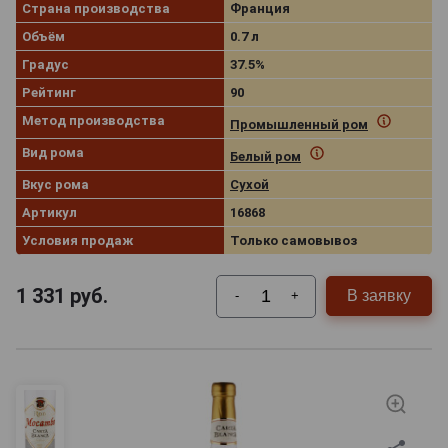
Страна производства
Франция
Объём
0.7 л
Градус
37.5%
Рейтинг
90
Метод производства
Промышленный ром
Вид рома
Белый ром
Вкус рома
Сухой
Артикул
16868
Условия продаж
Только самовывоз
1 331
руб.
В заявку
-
+