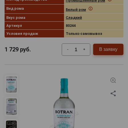
Промышленный ром
Вид рома
Белый ром
Вкус рома
Сладкий
Артикул
80244
Условия продаж
Только самовывоз
1 729
руб.
В заявку
-
+