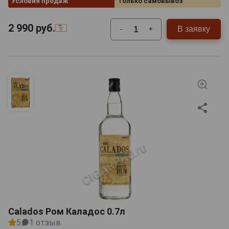
Условия продаж
Только самовывоз
2 990
руб.
В заявку
-
+
Calados Ром Каладос 0.7л
5
1 отзыв