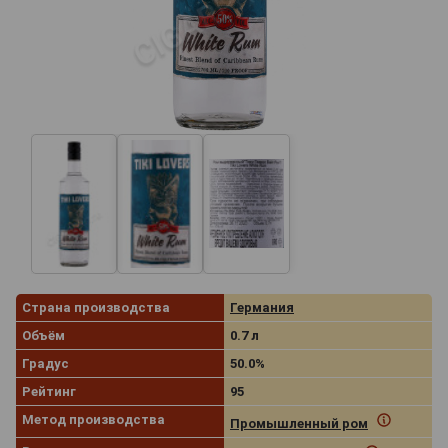
Страна производства
Германия
Объём
0.7 л
Градус
50.0%
Рейтинг
95
Метод производства
Промышленный ром