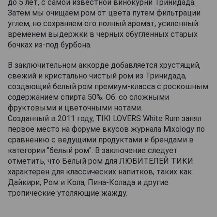
до 5 лет, с самой известной винокурни Тринидада.
Затем мы очищаем ром от цвета путем фильтрации
углем, но сохраняем его полный аромат, усиленный
временем выдержки в черных обугленных старых
бочках из-под бурбона.
В заключительном аккорде добавляется хрустящий,
свежий и кристально чистый ром из Тринидада,
создающий белый ром премиум-класса с роскошным
содержанием спирта 50%. Об. со сложными
фруктовыми и цветочными нотами.
Созданный в 2011 году, TIKI LOVERS White Rum занял
первое место на форуме вкусов журнала Mixology по
сравнению с ведущими продуктами и брендами в
категории "белый ром". В заключение следует
отметить, что Белый ром для ЛЮБИТЕЛЕЙ ТИКИ
характерен для классических напитков, таких как
Дайкири, Ром и Кола, Пина-Колада и другие
тропические утоляющие жажду.