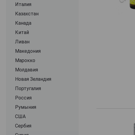
Lackner Tinnacher
Италия
Landhaus Mayer
Казахстан
Lenz Moser
Канада
Leth
Китай
Loimer
Ливан
Malat
Македония
Mantlerhof
Марокко
Maria und Sepp
Молдавия
Markus Huber
Новая Зеландия
Mayer am Pfarrplatz
Португалия
Mold
Россия
Nastl
Румыния
Nehrer
США
Nigl
Сербия