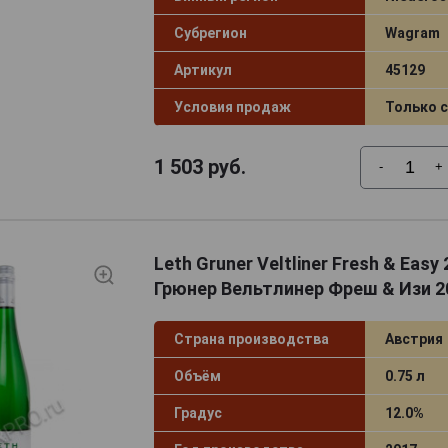
Субрегион
Wagram
Артикул
45129
Условия продаж
Только 
1 503
руб.
-
+
Leth Gruner Veltliner Fresh & Easy
Грюнер Вельтлинер Фреш & Изи 2
Страна производства
Австрия
Объём
0.75 л
Градус
12.0%