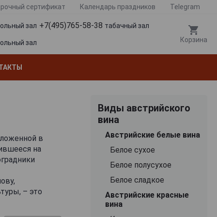
рочный сертификат
Календарь праздников
Telegram
+7(495)765-58-38
гольный зал
табачный зал
Корзина
гольный зал
ТАКТЫ
Виды австрийского
вина
Австрийские белые вина
оложенной в
тившееся на
Белое сухое
оградники
Белое полусухое
Белое сладкое
ову,
туры, – это
Австрийские красные
, который начал
вина
озрождение