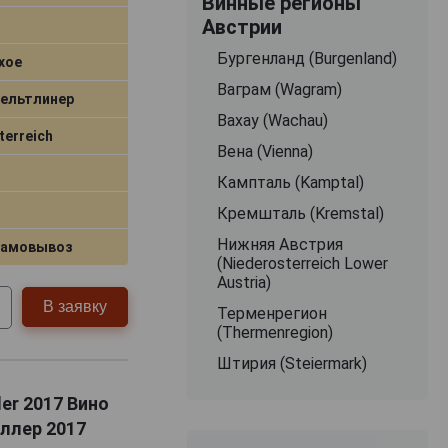
Винные регионы
Австрии
Бургенланд (Burgenland)
хое
Ваграм (Wagram)
Вельтлинер
Вахау (Wachau)
terreich
Вена (Vienna)
Кампталь (Kamptal)
Кремшталь (Kremstal)
Нижняя Австрия
самовывоз
(Niederosterreich Lower
Austria)
В заявку
Терменрегион
(Thermenregion)
Штирия (Steiermark)
ler 2017 Вино
ллер 2017