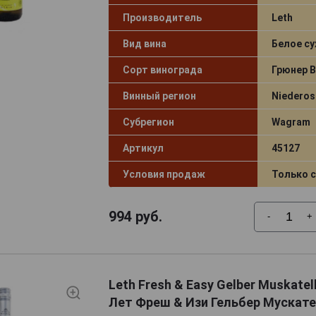
Производитель
Leth
Вид вина
Белое су
Сорт винограда
Грюнер 
Винный регион
Niederos
Субрегион
Wagram
Артикул
45127
Условия продаж
Только 
994
руб.
-
+
Leth Fresh & Easy Gelber Muskatel
Лет Фреш & Изи Гельбер Мускате