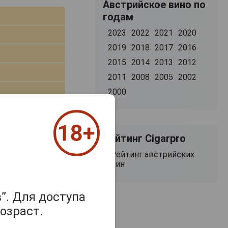
Австрийское вино по
годам
2023
2022
2021
2020
2019
2018
2017
2016
2015
2014
2013
2012
2011
2008
2005
2002
2000
хое
ллер
Рейтинг Cigarpro
terreich
Рейтинг австрийских
вин
”. Для доступа
самовывоз
озраст.