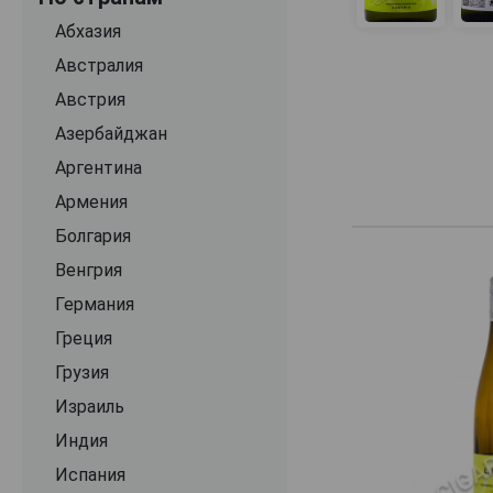
Gut Oggau
Абхазия
Hafner
Австралия
Handschrift Austria
Австрия
Hans Igler
Азербайджан
Herbert Zillinger
Аргентина
Hiedler
Армения
Jack'n Jen
Болгария
Johann Donabaum
Венгрия
Johann Mullner
Германия
Johannes Zillinger
Греция
Johanneshof Reinisch
Грузия
Jurtschitsch Sonnhof
Израиль
Kolkmann
Индия
Kracher
Испания