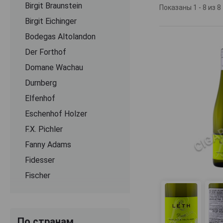
Birgit Braunstein
старинных регио
Показаны 1 - 8 из 8
виноделии. Сего
Birgit Eichinger
Австрии Рислинг
Bodegas Altolandon
Чехии и США. Ни
разнообразия ку
Der Forthof
Domane Wachau
Производство ви
семьи, а ассор
Durnberg
Классические м
Elfenhof
преобладают в к
Eschenhof Holzer
Шардоне, Пино Б
специализация 
F.X. Pichler
с нотами яблок,
Fanny Adams
деликатных акце
австрийской мар
Fidesser
гастрономическо
Fischer
Gesellmann
Gross
По странам
Gruber Roschitz