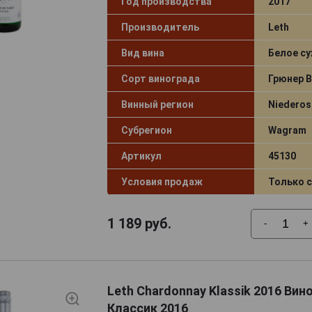
Год производства
2017
Производитель
Leth
Вид вина
Белое су
Сорт винограда
Грюнер 
Винный регион
Niederos
Субрегион
Wagram
Артикул
45130
Условия продаж
Только 
1 189
руб.
-
+
Leth Chardonnay Klassik 2016 Ви
Классик 2016