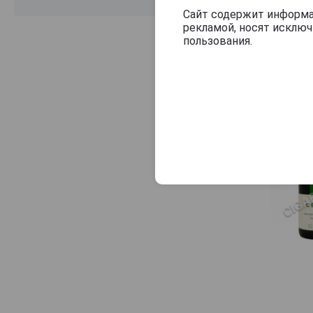
Stadt Krems
Сайт содержит информац
рекламой, носят исклю
Steinschaden
пользования.
Stiegelmar
Tegernseerhof
Tement
Turk
Urbanihof
Walter Glatzer
Wein Klang
Weingut Bernhard Ott
Weingut Brundlmayer
Weingut Frank
Weingut Haider
Weingut Heinrich