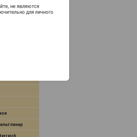
В заявку
йте, не являются
ючительно для личного
ет Грюнер
хое
Вельтлинер
terreich