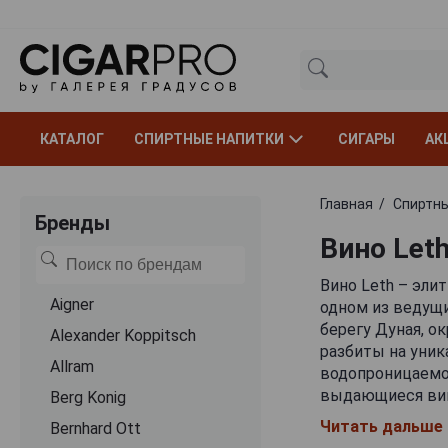
КАТАЛОГ
СПИРТНЫЕ НАПИТКИ
СИГАРЫ
АК
Главная
Спиртны
Бренды
Вино Leth
Вино Leth – эли
Aigner
одном из ведущи
берегу Дуная, о
Alexander Koppitsch
разбиты на уник
Allram
водопроницаемос
выдающиеся вин
Berg Konig
главная гордост
Читать дальше
Bernhard Ott
заниматься вино