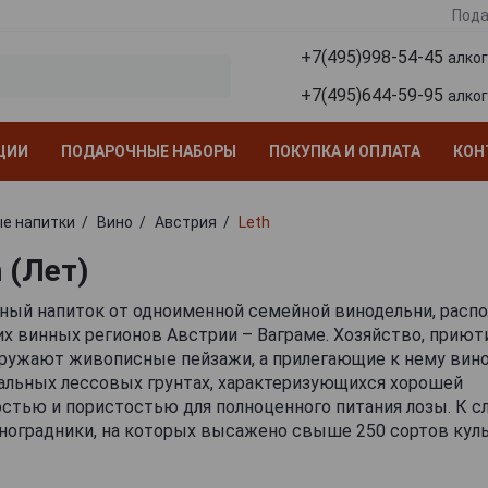
Пода
+7(495)998-54-45
алко
+7(495)644-59-95
алко
ЦИИ
ПОДАРОЧНЫЕ НАБОРЫ
ПОКУПКА И ОПЛАТА
КОН
е напитки
Вино
Австрия
Leth
 (Лет)
тный напиток от одноименной семейной винодельни, расп
х винных регионов Австрии – Ваграме. Хозяйство, прию
кружают живописные пейзажи, а прилегающие к нему вин
альных лессовых грунтах, характеризующихся хорошей
тью и пористостью для полноценного питания лозы. К сл
оградники, на которых высажено свыше 250 сортов куль
ь производителя. Целью основателя компании Франца Лета
делием вместе со своей супругой в 1960-х годах, было в