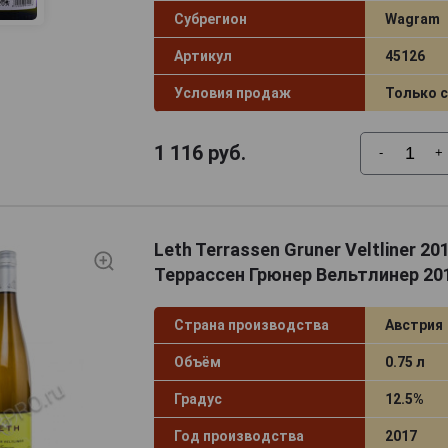
Субрегион
Wagram
Артикул
45126
Условия продаж
Только 
1 116
руб.
-
+
Leth Terrassen Gruner Veltliner 2
Террассен Грюнер Вельтлинер 20
Страна производства
Австрия
Объём
0.75 л
Градус
12.5%
Год производства
2017