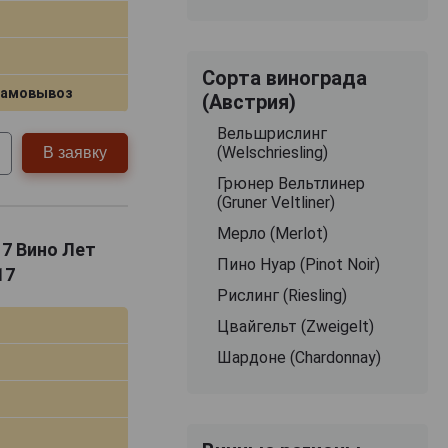
Сорта винограда
самовывоз
(Австрия)
Вельшрислинг
(Welschriesling)
В заявку
Грюнер Вельтлинер
(Gruner Veltliner)
Мерло (Merlot)
017 Вино Лет
Пино Нуар (Pinot Noir)
17
Рислинг (Riesling)
Цвайгельт (Zweigelt)
Шардоне (Chardonnay)