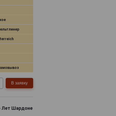
хое
Вельтлинер
terreich
самовывоз
В заявку
но Лет Шардоне