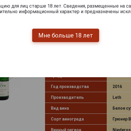
1 663
руб.
-
+
ию для лиц старше 18 лет. Сведения, размещенные на са
чительно информационный характер и предназначены искл
Leth Gruner Veltliner 2016 Вино Л
Мне больше 18 лет
Вельтлинер 2016
Страна производства
Австрия
Объём
0.75 л
Градус
12.5%
Год производства
2016
Производитель
Leth
Вид вина
Белое су
Сорт винограда
Грюнер 
Винный регион
Niederos