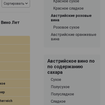
Красное сухое
 в современном
Сортировать
онные для Нижней
Красное сладкое
лии, Венгрии,
Австрийские розовые
 столь широкого
вина
7 Вино Лет
Розовое сухое
о поколения
Австрийские оранжевые
азием.
вина
нограда
вариации из
ючевая
ельным ароматом
Австрийское вино по
вкус состоит из
по содержанию
е вина от
сахара
Сухое
 стол.
хое
Полусухое
нер
Полусладкое
terreich
Сладкое