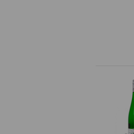
Weingut Jurtschitsch
Weingut Knoll
Weingut R&A Pfaffl
Weingut Sonnhof Jurtschitsch
Weingut Werlitsch
Weingut Wieninger
Weinkellerstolz
Weninger
Wenzel
Weszeli
Wimmer-Czerny
Winzer Krems
Zantho