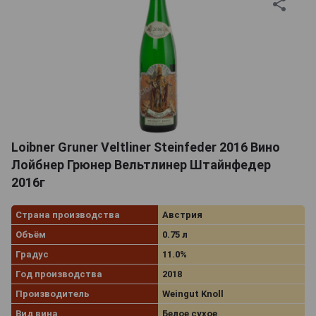
Loibner Gruner Veltliner Steinfeder 2016 Вино
Лойбнер Грюнер Вельтлинер Штайнфедер
2016г
Страна производства
Австрия
Объём
0.75 л
Градус
11.0%
Год производства
2018
Производитель
Weingut Knoll
Вид вина
Белое сухое