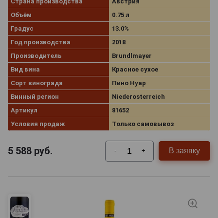
Страна производства
Австрия
Объём
0.75 л
Градус
13.0%
Год производства
2018
Производитель
Brundlmayer
Вид вина
Красное сухое
Сорт винограда
Пино Нуар
Винный регион
Niederosterreich
Артикул
81652
Условия продаж
Только самовывоз
5 588
руб.
В заявку
-
+