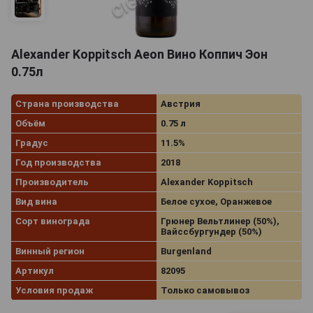
Alexander Koppitsch Aeon Вино Коппич Эон
0.75л
Страна производства
Австрия
Объём
0.75 л
Градус
11.5%
Год производства
2018
Производитель
Alexander Koppitsch
Вид вина
Белое сухое, Оранжевое
Сорт винограда
Грюнер Вельтлинер (50%),
Вайссбургундер (50%)
Винный регион
Burgenland
Артикул
82095
Условия продаж
Только самовывоз