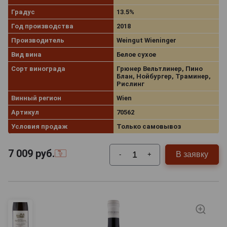
Градус
13.5%
Год производства
2018
Производитель
Weingut Wieninger
Вид вина
Белое сухое
Сорт винограда
Грюнер Вельтлинер, Пино
Блан, Нойбургер, Траминер,
Рислинг
Винный регион
Wien
Артикул
70562
Условия продаж
Только самовывоз
7 009
руб.
В заявку
-
+