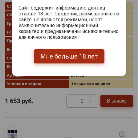
Страна производства
Австрия
Сайт содержит информацию для лиц
старше 18 лет. Сведения, размещенные на
Объём
0.75 л
сайте, не являются рекламой, носят
Градус
12.5%
исключительно информационный
характер и предназначены исключительно
Год производства
2018
для личного пользования.
Производитель
Weingut Wieninger
Вид вина
Красное сухое
Мне больше 18 лет
Сорт винограда
Блауфранкиш
Винный регион
Burgenland
Артикул
296952
Условия продаж
Только самовывоз
1 653
руб.
В заявку
-
+