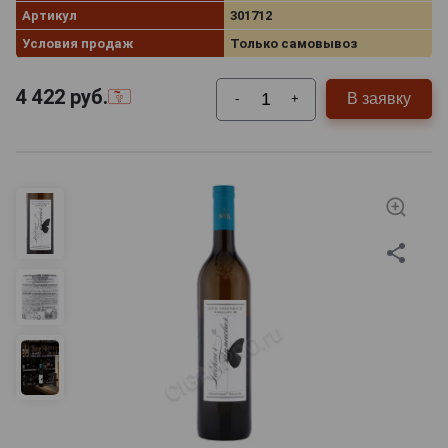
Артикул
301712
Условия продаж
Только самовывоз
4 422
руб.
В заявку
-
+