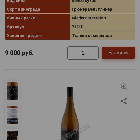
Вид вина
Белое сухое
Сорт винограда
Грюнер Вельтлинер
Винный регион
Niederosterreich
Артикул
71245
Условия продаж
Только самовывоз
9 000
руб.
В заявку
-
+