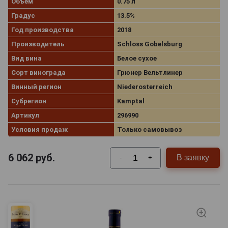
Объём
0.75 л
Градус
13.5%
Год производства
2018
Производитель
Schloss Gobelsburg
Вид вина
Белое сухое
Сорт винограда
Грюнер Вельтлинер
Винный регион
Niederosterreich
Субрегион
Kamptal
Артикул
296990
Условия продаж
Только самовывоз
6 062
руб.
В заявку
-
+