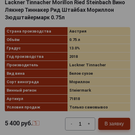
Lackner Tinnacher Morillon Ried Steinbach Вино
Лякнер Тиннакер Рид Штайбах Мориллон
Зюдштайермарк 0.75л
Страна производства
Австрия
Объём
0.75 л
Градус
13.0%
Год производства
2018
Производитель
Lackner Tinnacher
Вид вина
Белое сухое
Сорт винограда
Мориллон
Винный регион
Steiermark
Артикул
71818
Условия продаж
Только самовывоз
5 400
руб.
В заявку
-
+