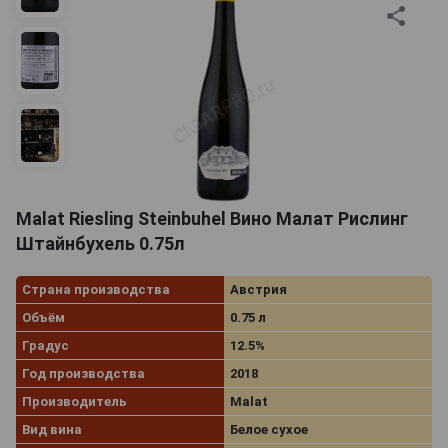
Malat Riesling Steinbuhel Вино Малат Рислинг
Штайнбухель 0.75л
Страна производства
Австрия
Объём
0.75 л
Градус
12.5%
Год производства
2018
Производитель
Malat
Вид вина
Белое сухое