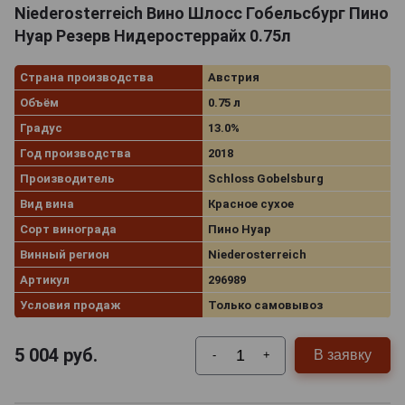
Niederosterreich Вино Шлосс Гобельсбург Пино
Нуар Резерв Нидеростеррайх 0.75л
Страна производства
Австрия
Объём
0.75 л
Градус
13.0%
Год производства
2018
Производитель
Schloss Gobelsburg
Вид вина
Красное сухое
Сорт винограда
Пино Нуар
Винный регион
Niederosterreich
Артикул
296989
Условия продаж
Только самовывоз
5 004
руб.
В заявку
-
+