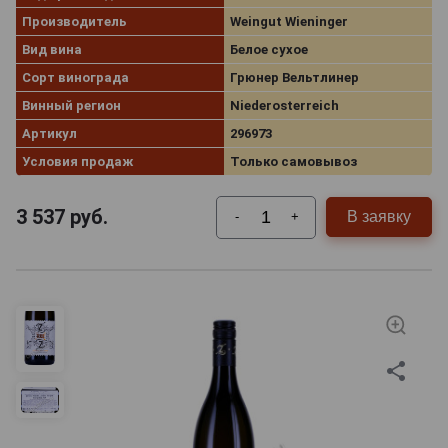
Производитель
Weingut Wieninger
Вид вина
Белое сухое
Сорт винограда
Грюнер Вельтлинер
Винный регион
Niederosterreich
Артикул
296973
Условия продаж
Только самовывоз
3 537
руб.
В заявку
-
+