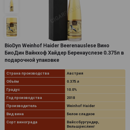
BioDyn Weinhof Haider Beerenauslese Вино
БиоДин Вайнхоф Хайдер Беренауслезе 0.375л в
подарочной упаковке
Страна производства
Австрия
Объём
0.375 л
Градус
10.0%
Год производства
2018
Производитель
Weinhof Haider
Вид вина
Белое сладкое
Сорт винограда
Вайссбургундер,
Вельшрислинг