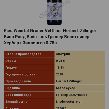
Ried Weintal Gruner Veltliner Herbert Zillinger
Вино Риед Вайнталь Грюнер Вельтлинер
Херберт Зиллингер 0.75л
Страна производства
Австрия
Объём
0.75 л
Градус
13.3%
Год производства
2018
Производитель
Herbert Zillinger
Вид вина
Белое сухое
Сорт винограда
Грюнер Вельтлинер
Винный регион
Niederosterreich
Артикул
296986