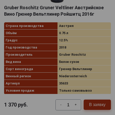
Gruber Roschitz Gruner Veltliner Австрийское
Вино Грюнер Вельтлинер Ройшитц 2016г
Страна производства
Австрия
Объём
0.75 л
Градус
12.5%
Год производства
2018
Производитель
Gruber Roschitz
Вид вина
Белое сухое
Сорт винограда
Грюнер Вельтлинер
Винный регион
Niederosterreich
Артикул
35633
Условия продаж
Только самовывоз
1 370
руб.
В заявку
-
+