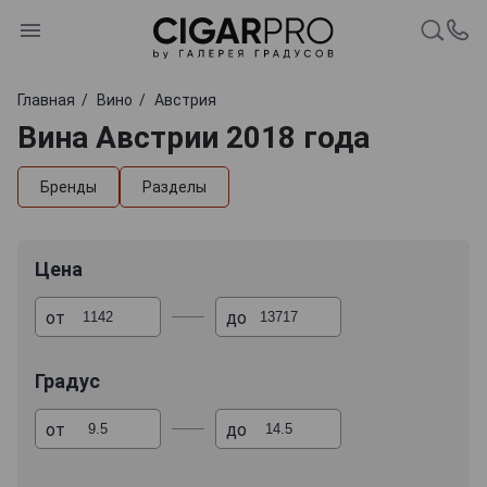
Главная
Вино
Австрия
Вина Австрии 2018 года
Бренды
Разделы
Цена
от
до
Градус
от
до