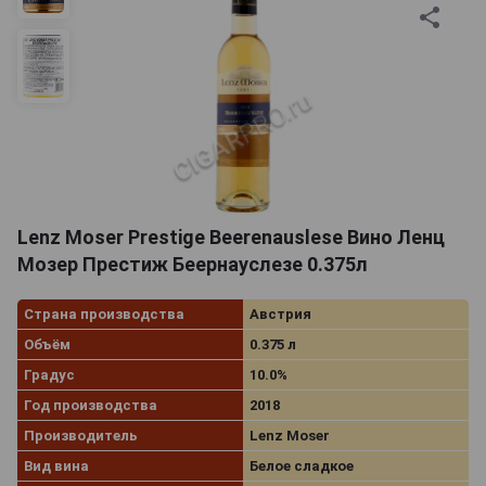
Lenz Moser Prestige Beerenauslese Вино Ленц
Мозер Престиж Беернауслезе 0.375л
Страна производства
Австрия
Объём
0.375 л
Градус
10.0%
Год производства
2018
Производитель
Lenz Moser
Вид вина
Белое сладкое