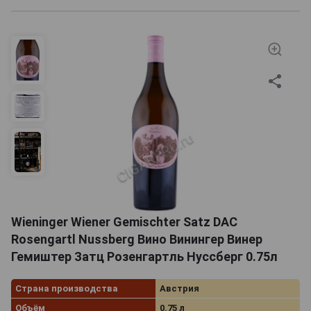
Wieninger Wiener Gemischter Satz DAC
Rosengartl Nussberg Вино Винингер Винер
Гемиштер Затц Розенгартль Нуссберг 0.75л
Страна производства
Австрия
Объём
0.75 л