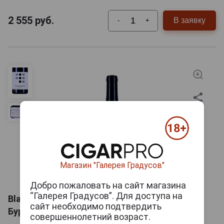
2 555
руб.
В заявку
-
+
Магазин "Галерея Градусов"
Добро пожаловать на сайт магазина
“Галерея Градусов”. Для доступа на
Blaufrankisch Burgenland Вино Блауфранкиш
сайт необходимо подтвердить
Бургенланд 0.75л
совершеннолетний возраст.