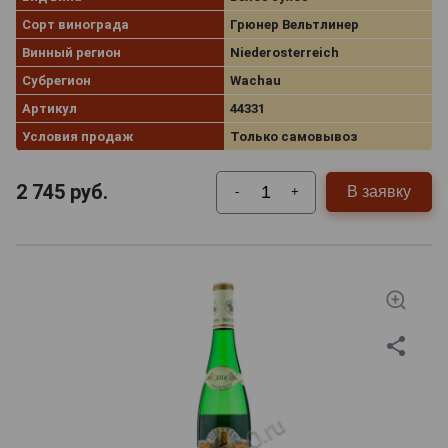
Сорт винограда
Грюнер Вельтлинер
Винный регион
Niederosterreich
Субрегион
Wachau
Артикул
44331
Условия продаж
Только самовывоз
2 745
руб.
В заявку
-
+