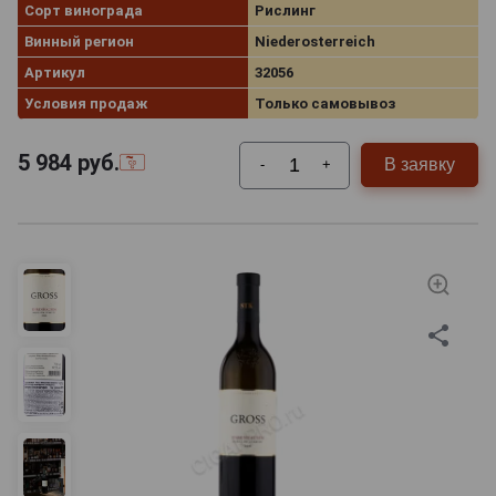
Сорт винограда
Рислинг
Винный регион
Niederosterreich
Артикул
32056
Условия продаж
Только самовывоз
5 984
руб.
В заявку
-
+