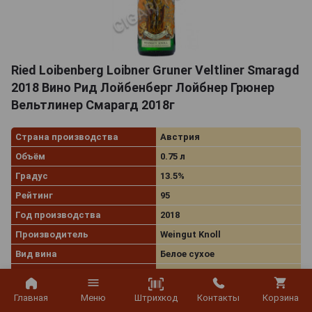
Ried Loibenberg Loibner Gruner Veltliner Smaragd
2018 Вино Рид Лойбенберг Лойбнер Грюнер
Вельтлинер Смарагд 2018г
Страна производства
Австрия
Объём
0.75 л
Градус
13.5%
Рейтинг
95
Год производства
2018
Производитель
Weingut Knoll
Вид вина
Белое сухое
Сорт винограда
Грюнер Вельтлинер
Винный регион
Niederosterreich
Штрихкод
Главная
Меню
Контакты
Корзина