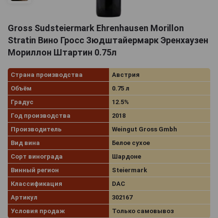
Gross Sudsteiermark Ehrenhausen Morillon
Stratin Вино Гросс Зюдштайермарк Эренхаузен
Мориллон Штартин 0.75л
Страна производства
Австрия
Объём
0.75 л
Градус
12.5%
Год производства
2018
Производитель
Weingut Gross Gmbh
Вид вина
Белое сухое
Сорт винограда
Шардоне
Винный регион
Steiermark
Классификация
DAC
Артикул
302167
Условия продаж
Только самовывоз