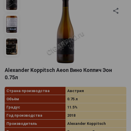
произведения виноделия приятно удивят самых
взыскательных ценителей и достойно пополнят Вашу
коллекцию спиртного. Самые ценные винтажи от
австрийских мастеров могут развиваться в стекле
до 10-15 лет.
Alexander Koppitsch Aeon Вино Коппич Эон
0.75л
Страна производства
Австрия
Объём
0.75 л
Градус
11.5%
Год производства
2018
Производитель
Alexander Koppitsch