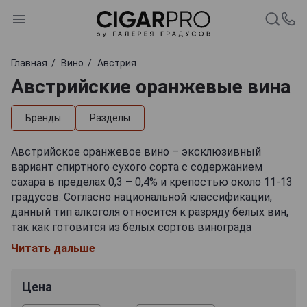
Главная
Вино
Австрия
Австрийские оранжевые вина
Бренды
Разделы
Австрийское оранжевое вино – эксклюзивный
вариант спиртного сухого сорта с содержанием
сахара в пределах 0,3 – 0,4% и крепостью около 11-13
градусов. Согласно национальной классификации,
данный тип алкоголя относится к разряду белых вин,
так как готовится из белых сортов винограда
преимущественно автохтонных разновидностей,
Читать дальше
таких как Траминер, Грюнер Вельтлинер,
Вайссбургундер и др. В некоторых случаях в состав
Цена
напитков входят европейские вариации лозы,
например Шардоне. Большинство оранжевых вин