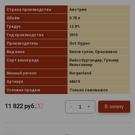
Страна производства
Австрия
Объём
0.75 л
Градус
12.0%
Год производства
2015
Производитель
Gut Oggau
Вид вина
Белое сухое, Оранжевое
Сорт винограда
Вайссбургундер, Грюнер
Вельтлинер
Винный регион
Burgenland
Артикул
48619
Условия продаж
Только самовывоз
11 822
руб.
В заявку
-
+