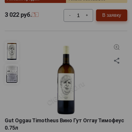
3 022
руб.
В заявку
-
+
Gut Oggau Timotheus Вино Гут Оггау Тимофеус
0.75л