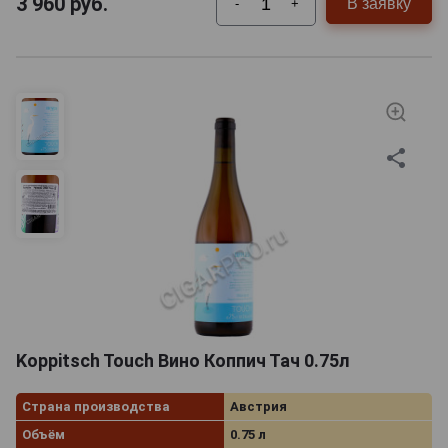
3 960
руб.
В заявку
-
+
Koppitsch Touch Вино Коппич Тач 0.75л
Страна производства
Австрия
Объём
0.75 л