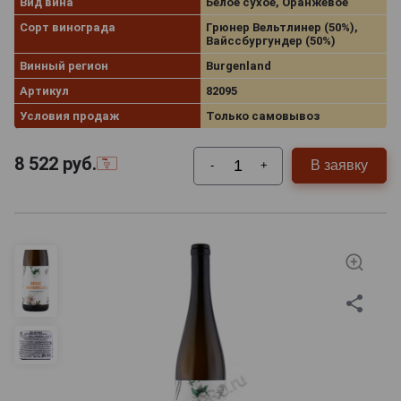
Вид вина
Белое сухое, Оранжевое
Сорт винограда
Грюнер Вельтлинер (50%),
Вайссбургундер (50%)
Винный регион
Burgenland
Артикул
82095
Условия продаж
Только самовывоз
8 522
руб.
В заявку
-
+