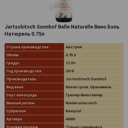
Jurtschitsch Sonnhof Belle Naturelle Вино Бэль
Натюрель 0.75л
Страна производства
Австрия
Объём
0.75 л
Градус
12.0%
Год производства
2018
Производитель
Jurtschitsch Sonnhof
Вид вина
Белое сухое, Оранжевое
Сорт винограда
Грюнер Вельтлинер
Винный регион
Niederosterreich
Субрегион
Kamptal
Артикул
46881
Условия продаж
Только самовывоз