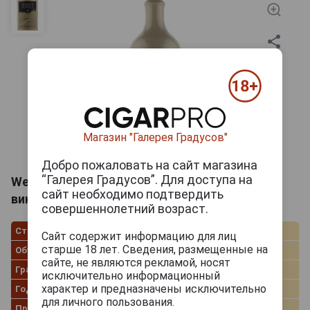
Магазин "Галерея Градусов"
Добро пожаловать на сайт магазина
“Галерея Градусов”. Для доступа на
Weingut Heinrich Graue Freyheit Австрийское
сайт необходимо подтвердить
вино Вайнгут Хайнрих Грауэ Фрайхайт
совершеннолетний возраст.
Страна производства
Австрия
Сайт содержит информацию для лиц
старше 18 лет. Сведения, размещенные на
Объём
0.75 л
сайте, не являются рекламой, носят
Градус
12.5%
исключительно информационный
характер и предназначены исключительно
Год производства
2018
для личного пользования.
Производитель
Weingut Heinrich