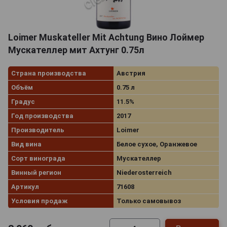
Loimer Muskateller Mit Achtung Вино Лоймер
Мускателлер мит Ахтунг 0.75л
Страна производства
Австрия
Объём
0.75 л
Градус
11.5%
Год производства
2017
Производитель
Loimer
Вид вина
Белое сухое, Оранжевое
Сорт винограда
Мускателлер
Винный регион
Niederosterreich
Артикул
71608
Условия продаж
Только самовывоз