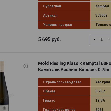
Субрегион
Kamptal
Артикул
303802
Условия продаж
Только 
5 695
руб.
-
+
Mold Riesling Klassik Kamptal Ви
Кампталь Рислинг Классик 0.75л
Страна производства
Австрия
Объём
0.75 л
Градус
12.5%
Год производства
2021