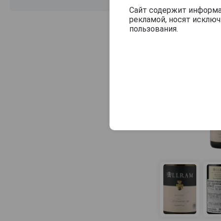
Stadt Krems
Сайт содержит информац
рекламой, носят исклю
Steinschaden
пользования.
Stiegelmar
Tegernseerhof
Tement
Turk
Urbanihof
Walter Glatzer
Wein Klang
Weingut Bernhard Ott
Weingut Brundlmayer
Weingut Frank
Weingut Haider
Weingut Heinrich