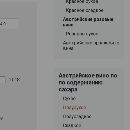
Красное сухое
остальной Европы
Красное сладкое
Австрийские розовые
 разновидностей
вина
с тем, что этот
Розовое сухое
лять в спиртном
го идет еще один
Австрийские оранжевые
часто используют
вина
 этой категории
лнением в виде
а компенсирует
 тем, кто ценит
Австрийское вино по
2018
могут дополнить
по содержанию
сахара
Сухое
Полусухое
Полусладкое
ое
Сладкое