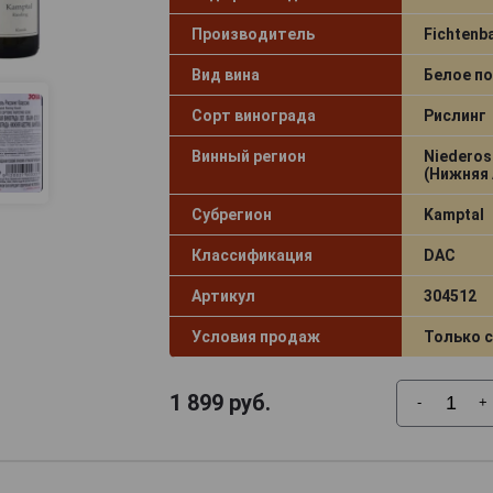
Производитель
Fichtenb
Вид вина
Белое по
Сорт винограда
Рислинг
Винный регион
Niederos
(Нижняя 
Субрегион
Kamptal
Классификация
DAC
Артикул
304512
Условия продаж
Только 
1 899
руб.
-
+