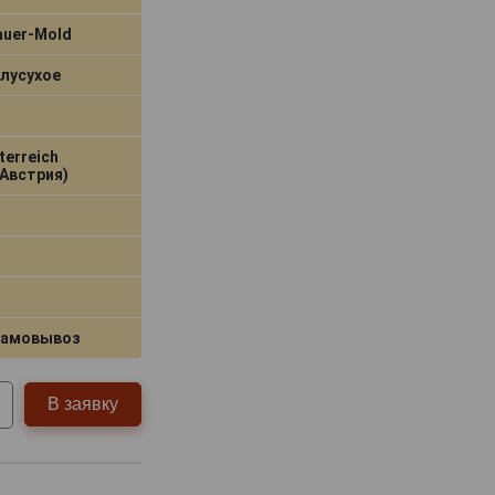
auer-Mold
лусухое
terreich
Австрия)
самовывоз
В заявку