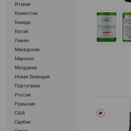
Lackner Tinnacher
Италия
Landhaus Mayer
Казахстан
Lenz Moser
Канада
Leth
Китай
Loimer
Ливан
Malat
Македония
Mantlerhof
Марокко
Maria und Sepp
Молдавия
Markus Huber
Новая Зеландия
Mayer am Pfarrplatz
Португалия
Mold
Россия
Nastl
Румыния
Nehrer
США
Nigl
Сербия