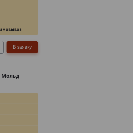
самовывоз
В заявку
но Мольд