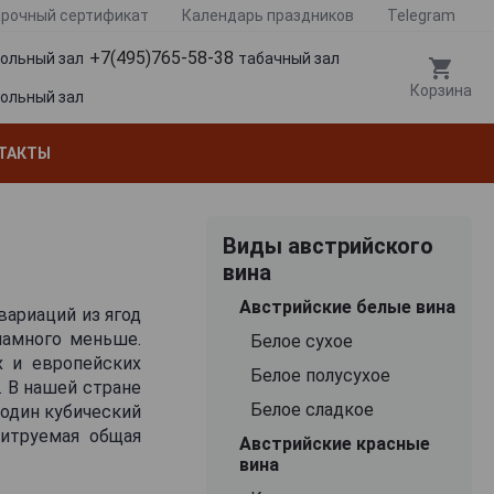
рочный сертификат
Календарь праздников
Telegram
+7(495)765-58-38
гольный зал
табачный зал
Корзина
гольный зал
ТАКТЫ
Виды австрийского
вина
Австрийские белые вина
вариаций из ягод
намного меньше.
Белое сухое
х и европейских
Белое полусухое
. В нашей стране
Белое сладкое
 один кубический
титруемая общая
Австрийские красные
е единиц. Таким
вина
льни может быть