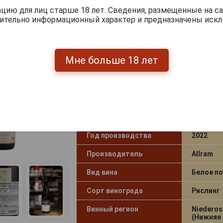
ию для лиц старше 18 лет. Сведения, размещенные на са
чительно информационный характер и предназначены искл
Allram Riesling Gaisberg Premiere 
Аллрам Рислинг Резерв Гайсберг
0.75л
Мне больше 18 лет
Страна производства
Австрия
Объём
0.75 л
Градус
13.0%
Год производства
2022
Производитель
Allram
Вид вина
Белое по
Сорт винограда
Рислинг
Винный регион
Niederos
(Нижняя 