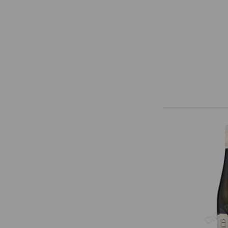
Weingut Jurtschitsch
Weingut Knoll
Weingut R&A Pfaffl
Weingut Sonnhof Jurtschitsch
Weingut Werlitsch
Weingut Wieninger
Weinkellerstolz
Weninger
Wenzel
Weszeli
Wimmer-Czerny
Winzer Krems
Zantho