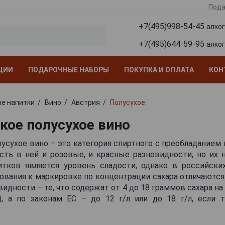
Пода
+7(495)998-54-45
алко
+7(495)644-59-95
алко
ЦИИ
ПОДАРОЧНЫЕ НАБОРЫ
ПОКУПКА И ОПЛАТА
КОН
е напитки
Вино
Австрия
Полусухое
кое полусухое вино
усухое вино – это категория спиртного с преобладанием 
Есть в ней и розовые, и красные разновидности, но их 
тков является уровень сладости, однако в российски
ования к маркировке по концентрации сахара отличаются
видности – те, что содержат от 4 до 18 граммов сахара на
), а по законам ЕС – до 12 г/л или до 18 г/л, если 
личается от сладости в меньшую сторону на 10 и боле
сифицированной этикетке бутылки от австрийской виноде