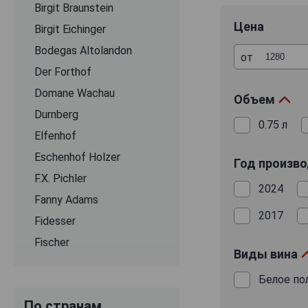
Birgit Braunstein
указано, что эт
он будет считат
Цена
Birgit Eichinger
Bodegas Altolandon
Лидером среди 
от
до лимитирован
Der Forthof
виноград от пр
Domane Wachau
из него немного
Объем
«белый» лидер-а
Durnberg
0.75 л
урожаи таких л
Elfenhof
обладают свеж
Eschenhof Holzer
цветочных и т
Год произв
кислинку исход
F.X. Pichler
2024
более мягкий в
Fanny Adams
практически люб
2017
Fidesser
Fischer
Виды вина
Gesellmann
Белое по
Gross
По странам
Gruber Roschitz