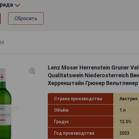
града
Сбросить
34
Lenz Moser Herrenstein Gruner Velt
Qualitatswein Niederosterreich В
Херренштайн Грюнер Вельтлинер
Страна производства
Австрия
Объём
1 л
Градус
12.0%
Год производства
2023