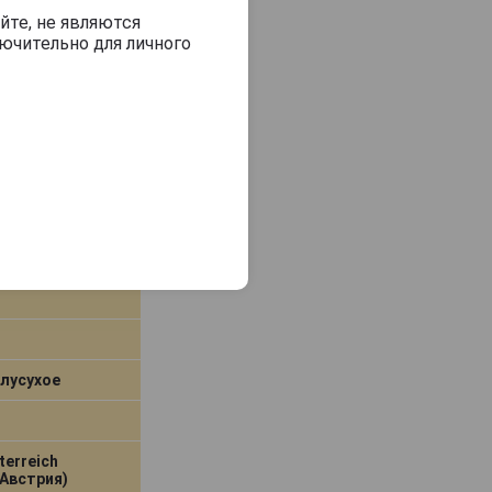
йте, не являются
ючительно для личного
Cru Вино
 Премьер Крю
лусухое
terreich
Австрия)