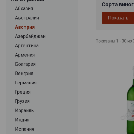
Сорта вино
Gut Oggau
Абхазия
Hafner
Австралия
Handschrift Austria
Австрия
Hans Igler
Азербайджан
Показаны 1 - 30 из 
Herbert Zillinger
Аргентина
Hiedler
Армения
Jack'n Jen
Болгария
Johann Donabaum
Венгрия
Johann Mullner
Германия
Johannes Zillinger
Греция
Johanneshof Reinisch
Грузия
Jurtschitsch Sonnhof
Израиль
Kolkmann
Индия
Kracher
Испания