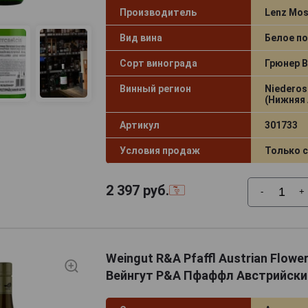
Производитель
Lenz Mos
Вид вина
Белое по
Сорт винограда
Грюнер 
Винный регион
Niederos
(Нижняя 
Артикул
301733
Условия продаж
Только 
2 397
руб.
-
+
Weingut R&A Pfaffl Austrian Flowe
Вейнгут Р&А Пфаффл Австрийски