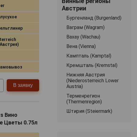
Винные регионы
er
Австрии
лусухое
Бургенланд (Burgenland)
Ваграм (Wagram)
Вельтлинер
Вахау (Wachau)
terreich
Австрия)
Вена (Vienna)
Кампталь (Kamptal)
Кремшталь (Kremstal)
самовывоз
Нижняя Австрия
(Niederosterreich Lower
В заявку
Austria)
Терменрегион
(Thermenregion)
Штирия (Steiermark)
rs Вино
е Цветы 0.75л