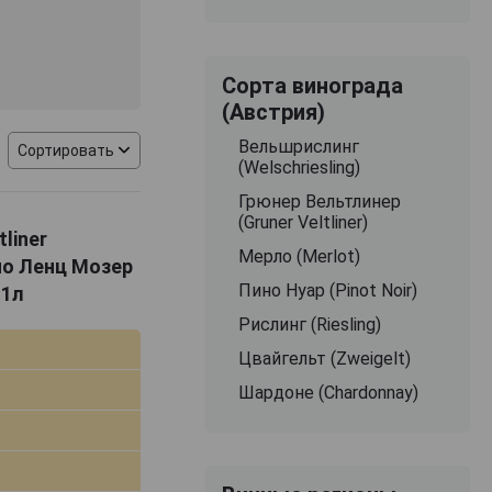
Сорта винограда
(Австрия)
Вельшрислинг
Сортировать
(Welschriesling)
Грюнер Вельтлинер
(Gruner Veltliner)
liner
Мерло (Merlot)
ино Ленц Мозер
Пино Нуар (Pinot Noir)
 1л
Рислинг (Riesling)
Цвайгельт (Zweigelt)
Шардоне (Chardonnay)