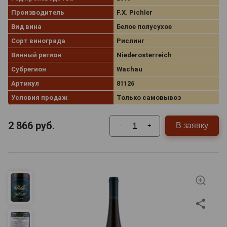
Производитель
F.X. Pichler
Вид вина
Белое полусухое
Сорт винограда
Рислинг
Винный регион
Niederosterreich
Субрегион
Wachau
Артикул
81126
Условия продаж
Только самовывоз
2 866
руб.
В заявку
-
+