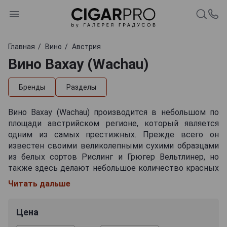
Главная
Вино
Австрия
Вино Вахау (Wachau)
Бренды
Разделы
Вино Вахау (Wachau) производится в небольшом по
площади австрийском регионе, который является
одним из самых престижных. Прежде всего он
известен своими великолепными сухими образцами
из белых сортов Рислинг и Грюгер Вельтлинер, но
также здесь делают небольшое количество красных
разновидностей из Пино Нуара и Цвайгельта, создают
Читать дальше
интересные полусухие, полусладкие и сладкие
вариации, которые реже попадают на
Цена
международный рынок.