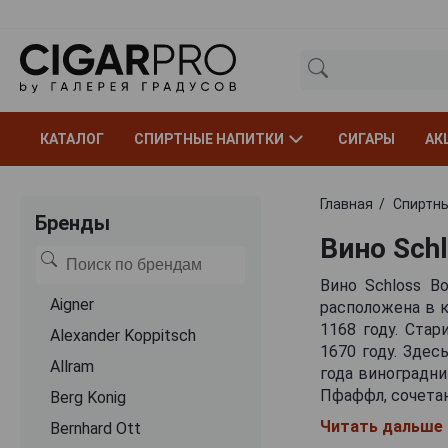
КАТАЛОГ
СПИРТНЫЕ НАПИТКИ
СИГАРЫ
АК
Главная
Спиртны
Бренды
Вино Schl
Вино Schloss B
Aigner
расположена в 
1168 году. Ста
Alexander Koppitsch
1670 году. Здес
Allram
года виноградн
Пфаффл, сочета
Berg Konig
Читать дальше
Bernhard Ott
Название брен