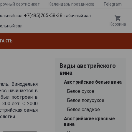
рочный сертификат
Календарь праздников
Telegram
+7(495)765-58-38
гольный зал
табачный зал
Корзина
гольный зал
ТАКТЫ
Виды австрийского
вина
Австрийские белые вина
ель. Винодельня
сс начинается в
Белое сухое
 был построен в
Белое полусухое
 300 лет. С 2000
Белое сладкое
стрийская семья
ологии.
Австрийские красные
вина
о собственными