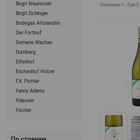
Birgit Braunstein
виноградниками
Показаны 1 - 2 из 2
вина. Среди бел
Birgit Eichinger
Chardonnay, а ср
Bodegas Altolandon
качеству и у
современные 
Der Forthof
виноградников.
Domane Wachau
Шлосс Бокфлис
Durnberg
экспортируются
Elfenhof
отзывы покупат
Eschenhof Holzer
медалями на пре
года завоевало з
F.X. Pichler
медаль получи
Fanny Adams
традиции винод
ценителей качес
Fidesser
Fischer
Gesellmann
Gross
По странам
Gruber Roschitz