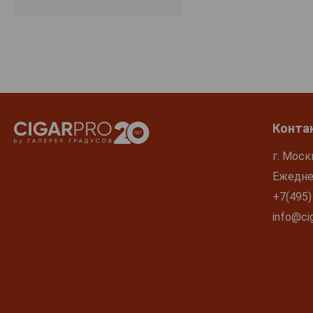
Stadt Krems
Steinschaden
Stiegelmar
Tegernseerhof
Tement
Turk
Конта
Urbanihof
г. Моск
Walter Glatzer
Ежеднев
Wein Klang
+7(495)
Weingut Bernhard Ott
info@cig
Weingut Brundlmayer
Weingut Frank
Weingut Haider
Weingut Heinrich