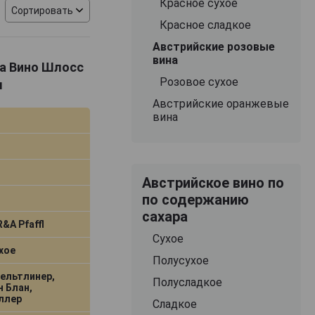
Красное сухое
овые и игристые
Сортировать
g, Muskateller и
Красное сладкое
собым вниманием к
Австрийские розовые
е применяются
вина
ina Вино Шлосс
ие к экологии
Розовое сухое
л
Австрийские оранжевые
границей. Вина
вина
я положительные
но награждались
le I урожая 2023
5 году серебряную
Австрийское вино по
пешно сочетает
по содержанию
ебованной среди
сахара
&A Pfaffl
Сухое
хое
Полусухое
ельтлинер,
Полусладкое
 Блан,
ллер
Сладкое