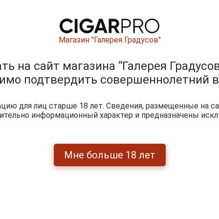
Вид вина
Белое су
Сорт винограда
Пино Бл
Магазин "Галерея Градусов"
Винный регион
Niederos
ь на сайт магазина “Галерея Градусов
Субрегион
Weinviert
димо подтвердить совершеннолетний в
Артикул
40115
Условия продаж
Только 
ию для лиц старше 18 лет. Сведения, размещенные на са
чительно информационный характер и предназначены искл
1 209
руб.
Уточнить 
Мне больше 18 лет