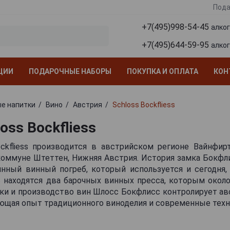
Пода
+7(495)998-54-45
алко
+7(495)644-59-95
алко
ЦИИ
ПОДАРОЧНЫЕ НАБОРЫ
ПОКУПКА И ОПЛАТА
КОН
е напитки
Вино
Австрия
Schloss Bockfliess
oss Bockfliess
ockfliess производится в австрийском регионе Вайнфирт
коммуне Штеттен, Нижняя Австрия. История замка Бокфли
ринный винный погреб, который используется и сегодня,
ь находятся два барочных винных пресса, которым около
ики и производство вин Шлосс Бокфлисс контролирует ав
ющая опыт традиционного виноделия и современные техн
да происходит от одноименного замка, окруженног