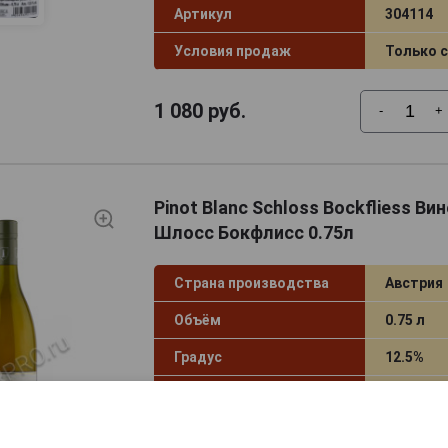
Артикул
304114
Условия продаж
Только 
1 080
руб.
-
+
Pinot Blanc Schloss Bockfliess Ви
Шлосс Бокфлисс 0.75л
Страна производства
Австрия
Объём
0.75 л
Градус
12.5%
Год производства
2014
Производитель
Weingut R