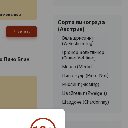
самовывоз
Сорта винограда
(Австрия)
В заявку
Вельшрислинг
(Welschriesling)
Грюнер Вельтлинер
(Gruner Veltliner)
но Пино Блан
Мерло (Merlot)
Пино Нуар (Pinot Noir)
Рислинг (Riesling)
Цвайгельт (Zweigelt)
Шардоне (Chardonnay)
&A Pfaffl