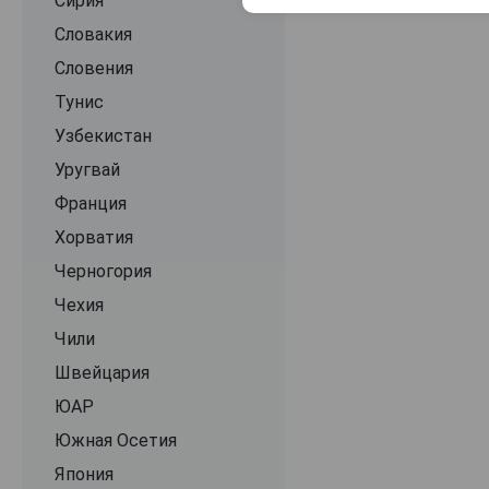
Nikolaihof Wachau
Сирия
Nittnaus
Словакия
Paul Achs
Словения
Polz
Тунис
Prager
Узбекистан
Rabl
Уругвай
Rainer Wess
Франция
Richard Stierschneider
Хорватия
Sattlerhof
Черногория
Schloss Bockfliess
Чехия
Schloss Gobelsburg
Чили
Schlumberger
Швейцария
Schmelzers
ЮАР
Schneider
Южная Осетия
Stadlmann
Япония