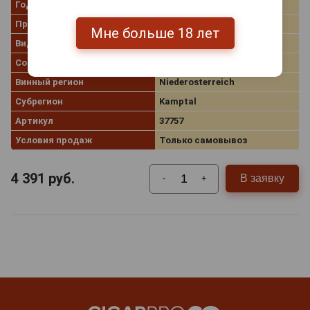
Год производства
2012
Производитель
Birgit Eichinger
Мне больше 18 лет
Вид вина
Белое сухое
Сорт винограда
Рислинг
Винный регион
Niederosterreich
Субрегион
Kamptal
Артикул
37757
Условия продаж
Только самовывоз
4 391
руб.
В заявку
-
+