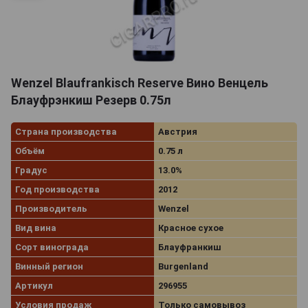
Wenzel Blaufrankisch Reserve Вино Венцель
Блауфрэнкиш Резерв 0.75л
Страна производства
Австрия
Объём
0.75 л
Градус
13.0%
Год производства
2012
Производитель
Wenzel
Вид вина
Красное сухое
Сорт винограда
Блауфранкиш
Винный регион
Burgenland
Артикул
296955
Условия продаж
Только самовывоз