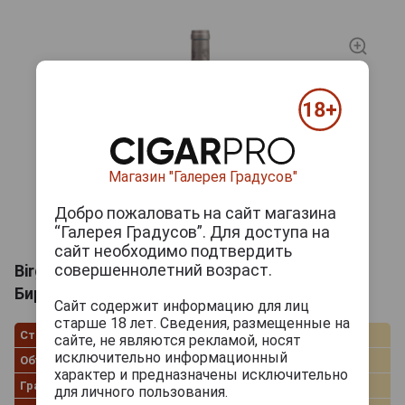
Магазин "Галерея Градусов"
Добро пожаловать на сайт магазина
“Галерея Градусов”. Для доступа на
сайт необходимо подтвердить
совершеннолетний возраст.
Birgit Eichinger Riesling Heiligenstein Вино
Биргит Айхингер Рислинг Хайлигенштайн
Сайт содержит информацию для лиц
старше 18 лет. Сведения, размещенные на
Страна производства
Австрия
сайте, не являются рекламой, носят
исключительно информационный
Объём
0.75 л
характер и предназначены исключительно
Градус
13.0%
для личного пользования.