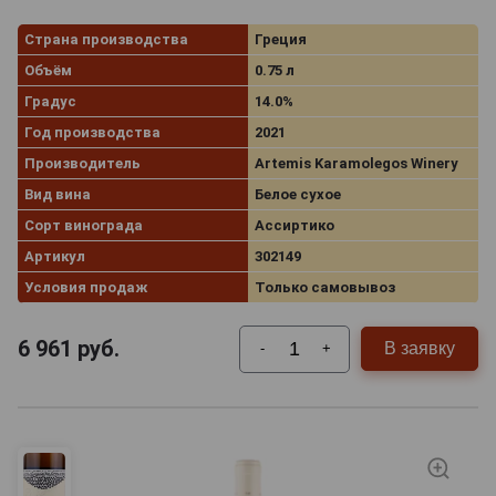
Страна производства
Греция
Объём
0.75 л
Градус
14.0%
Год производства
2021
Производитель
Artemis Karamolegos Winery
Вид вина
Белое сухое
Сорт винограда
Ассиртико
Артикул
302149
Условия продаж
Только самовывоз
6 961
руб.
В заявку
-
+