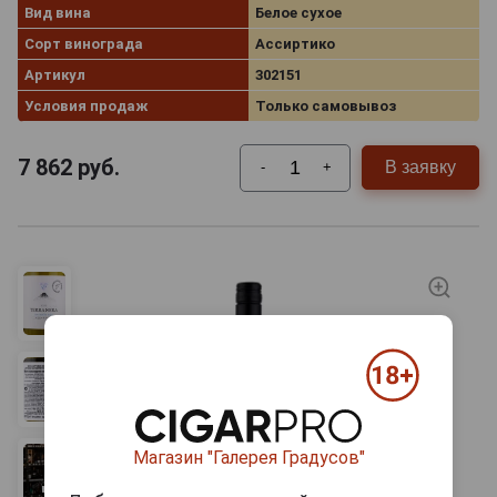
Вид вина
Белое сухое
Сорт винограда
Ассиртико
Артикул
302151
Условия продаж
Только самовывоз
7 862
руб.
В заявку
-
+
Магазин "Галерея Градусов"