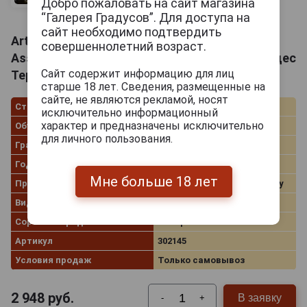
Добро пожаловать на сайт магазина
“Галерея Градусов”. Для доступа на
сайт необходимо подтвердить
Artemis Karamolegos Cyclades Terra Nera
совершеннолетний возраст.
Assyrtiko Вино Артемис Карамолегос Кикладес
Сайт содержит информацию для лиц
Терра Нера Ассиртико 0.75л
старше 18 лет. Сведения, размещенные на
сайте, не являются рекламой, носят
Страна производства
Греция
исключительно информационный
характер и предназначены исключительно
Объём
0.75 л
для личного пользования.
Градус
13.5%
Год производства
2022
Мне больше 18 лет
Производитель
Artemis Karamolegos Winery
Вид вина
Белое сухое
Сорт винограда
Ассиртико
Артикул
302145
Условия продаж
Только самовывоз
2 948
руб.
В заявку
-
+