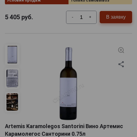
Условия продаж
Только самовывоз
5 405
руб.
В заявку
-
+
Artemis Karamolegos Santorini Вино Артемис
Карамолегос Санторини 0.75л