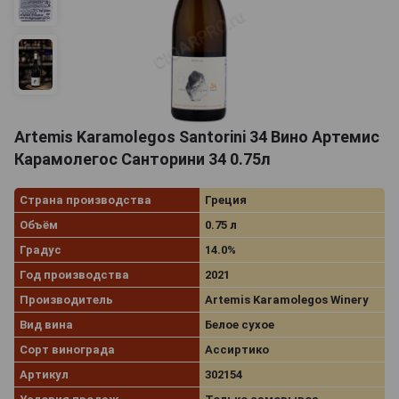
Artemis Karamolegos Santorini 34 Вино Артемис
Карамолегос Санторини 34 0.75л
Страна производства
Греция
Объём
0.75 л
Градус
14.0%
Год производства
2021
Производитель
Artemis Karamolegos Winery
Вид вина
Белое сухое
Сорт винограда
Ассиртико
Артикул
302154