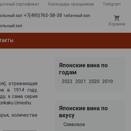
рочный сертификат
Календарь праздников
Telegram
+7(495)765-58-38
гольный зал
табачный зал
Корзина
гольный зал
ТАКТЫ
Японские вина по
годам
2022
2021
2020
2019
оя), отражающая
а в 1914 году,
ду, а сама серия
onkaku Umeshu.
Японские вина по
вкусу
рья, количестве
еляют стиль и
Сливовое