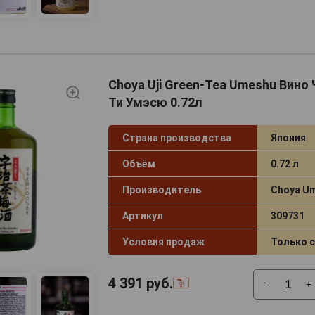
 подход Чоя к развитию культуры умэ: уважение к сырью
ение аутентичного характера напитка.
Choya Uji Green-Tea Umeshu Вино 
Ти Умэсю 0.72л
Страна производства
Япония
Объём
0.72 л
Производитель
Choya U
Артикул
309731
Условия продаж
Только 
4 391
руб.
-
+