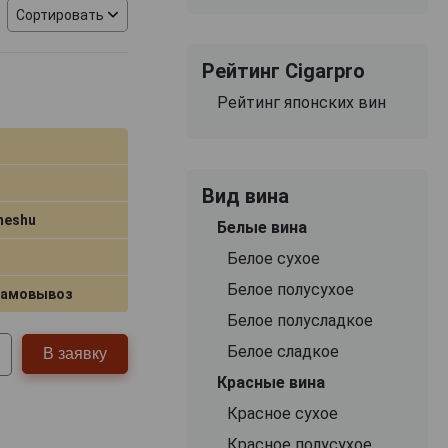
Сортировать
 Кишу, одного из
 сотрудничает с
Рейтинг Cigarpro
ию применения
я. Используются
Рейтинг японских вин
 сырья. На одну
ет извлекать не
Вид вина
 кислоты. Такой
meshu
Белые вина
Белое сухое
ания применяет
Белое полусухое
ействия света,
самовывоз
 контролируемое
Белое полусладкое
Белое сладкое
В заявку
и производителя
Красные вина
оторых обладает
Красное сухое
яет сохранять
ров вкуса.
Красное полусухое