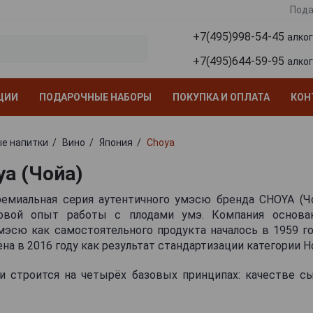
Пода
+7(495)998-54-45
алко
+7(495)644-59-95
алко
ЦИИ
ПОДАРОЧНЫЕ НАБОРЫ
ПОКУПКА И ОПЛАТА
КОН
е напитки
Вино
Япония
Choya
ya (Чойа)
емиальная серия аутентичного умэсю бренда CHOYA (Ч
овой опыт работы с плодами умэ. Компания основан
эсю как самостоятельного продукта началось в 1959 го
на в 2016 году как результат стандартизации категории H
и строится на четырёх базовых принципах: качестве сы
 плодов, выдержке и купаже. Эти элементы опред
 всем продуктам без исключения.