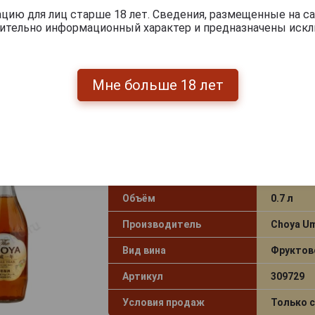
ию для лиц старше 18 лет. Сведения, размещенные на са
чительно информационный характер и предназначены искл
Мне больше 18 лет
Choya Single Year Вино Чоя Сингл 
Страна производства
Япония
Объём
0.7 л
Производитель
Choya U
Вид вина
Фруктов
Артикул
309729
Условия продаж
Только 