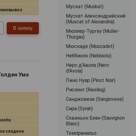
Мускат (Muskat)
самовывоз
Мускат Александрийский
(Muscat of Alexandria)
В заявку
Мюллер-Тургау (Muller-
Thurgau)
Мюскаде (Muscadet)
Неббиоло (Nebbiolo)
Неро д’Авола (Nero
d'Avola)
 Голден Умэ
Пино Нуар (Pinot Noir)
Рислинг (Riesling)
Санджовезе (Sangiovese)
Сира (Syrah)
Совиньон Блан (Sauvignon
meshu
Blanc)
ое сладкое
Темпранильо