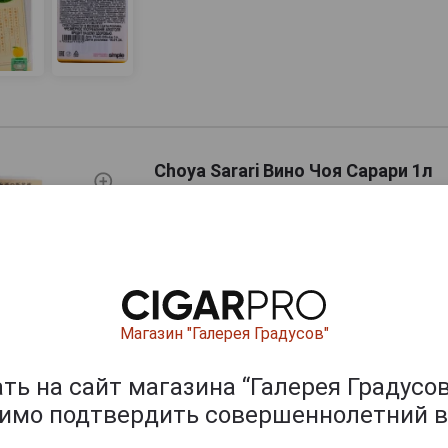
Choya Sarari Вино Чоя Сарари 1л
Страна производства
Япония
Объём
1 л
Производитель
Choya U
Магазин "Галерея Градусов"
Артикул
309733
Условия продаж
Только 
ь на сайт магазина “Галерея Градусов
димо подтвердить совершеннолетний в
3 592
руб.
-
+