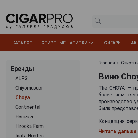
КАТАЛОГ
СПИРТНЫЕ НАПИТКИ
СИГАРЫ
АК
Главная
Спиртны
Бренды
Вино Cho
ALPS
Chiyomusubi
The CHOYA — пр
более чем век
Choya
производство ум
Continental
была представле
Hamada
Концепция сери
Hirooka Farm
используемых
Читать дальше
применяются ко
Inata Honten