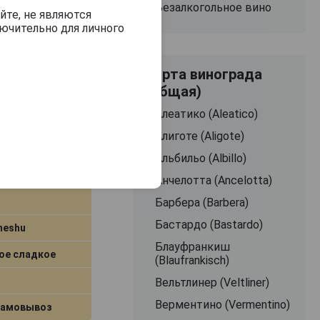
Безалкогольное вино
йте, не являются
ючительно для личного
Сорта винограда
(Общая)
Алеатико (Aleatico)
Алиготе (Aligote)
Еар 0.7л
Альбильо (Albillo)
Анчелотта (Ancelotta)
Барбера (Barbera)
Бастардо (Bastardo)
meshu
Блауфранкиш
ое сладкое
(Blaufrankisch)
Вельтлинер (Veltliner)
Верментино (Vermentino)
самовывоз