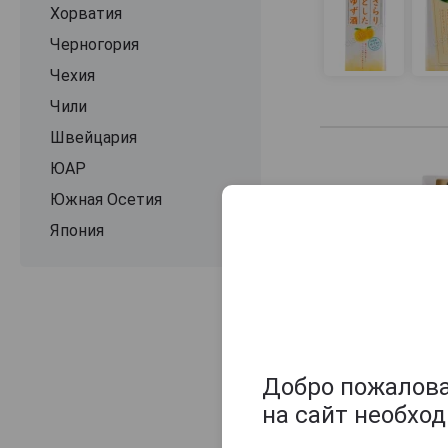
Хорватия
Черногория
Чехия
Чили
Швейцария
ЮАР
Южная Осетия
Япония
Добро пожаловат
на сайт необхо