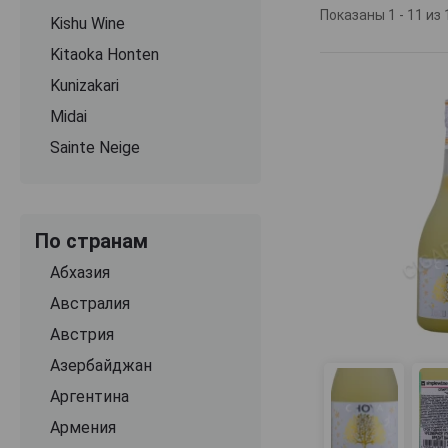
Показаны 1 - 11 из 
Kishu Wine
Для производств
ключевых центр
Kitaoka Honten
местными фер
Kunizakari
пестицидов и о
Midai
только спелые и
Sainte Neige
Отличительной 
бутылку исполь
только вкус, н
подход формируе
По странам
Выдержка расс
Абхазия
специально ра
Австралия
температуры и 
Австрия
созревание, вли
Азербайджан
Финальный проф
Аргентина
находится окол
собственными
Армения
стабильность и 