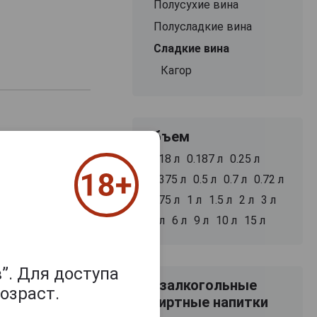
Полусухие вина
Полусладкие вина
Сладкие вина
Кагор
Объем
0.18 л
0.187 л
0.25 л
0.375 л
0.5 л
0.7 л
0.72 л
0.75 л
1 л
1.5 л
2 л
3 л
meshu
5 л
6 л
9 л
10 л
15 л
самовывоз
”. Для доступа
Безалкогольные
озраст.
спиртные напитки
В заявку