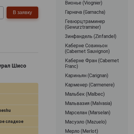
Вионье (Viognier)
Гарнача (Garnacha)
В заявку
Гевюрцтраминер
(Gewurztraminer)
Зинфандель (Zinfandel)
Каберне Совиньон
(Cabernet Sauvignon)
Каберне Фран (Cabernet
чурал Шисо
Franc)
Кариньян (Carignan)
Карменер (Carmenere)
Мальбек (Malbec)
Мальвазия (Malvasia)
meshu
Марселан (Marselan)
Масуэло (Mazuelo)
ое сладкое
Мерло (Merlot)