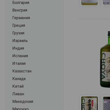
Болгария
Серия отражает
Венгрия
этапов и сохран
Германия
Греция
Грузия
Израиль
Индия
Испания
Италия
Казахстан
Канада
Китай
Ливан
Македония
Марокко