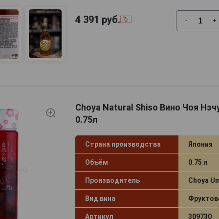
4 391
руб.
-
+
Choya Natural Shiso Вино Чоя Нэ
0.75л
Страна производства
Япония
Объём
0.75 л
Производитель
Choya U
Вид вина
Фруктов
Артикул
309730