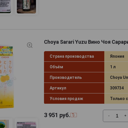
Choya Sarari Yuzu Вино Чоя Сарар
Страна производства
Япония
Объём
1 л
Производитель
Choya U
Артикул
309734
Условия продаж
Только 
3 951
руб.
-
+