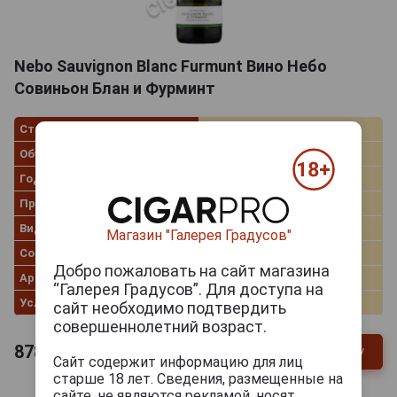
Nebo Sauvignon Blanc Furmunt Вино Небо
Совиньон Блан и Фурминт
Страна производства
Словения
Объём
0.75 л
Год производства
2017
Производитель
Nebo
Вид вина
Белое сухое
Магазин "Галерея Градусов"
Сорт винограда
Совиньон Блан
Добро пожаловать на сайт магазина
Артикул
70874
“Галерея Градусов”. Для доступа на
Условия продаж
Только самовывоз
сайт необходимо подтвердить
совершеннолетний возраст.
878
руб.
В заявку
-
+
Сайт содержит информацию для лиц
старше 18 лет. Сведения, размещенные на
сайте, не являются рекламой, носят