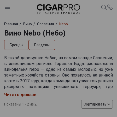
Главная
Вино
Словения
Nebo
Вино Nebo (Небо)
Бренды
Разделы
В тихой деревушке Небло, на самом западе Словении,
в живописном регионе Горишка Брда, расположена
винодельня Nebo — одно из самых молодых, но уже
заметных хозяйств страны. Оно появилось на винной
карте в 2017 году, когда команда энтузиастов решила
раскрыть потенциал уникального терруара, где
альпийская свежесть встречается с мягким
Читать дальше
дыханием Адриатики. Виноградники занимают около
18 гектаров, многие из которых были недавно
Показаны 1 - 2 из 2
Сортировать
засажены, что позволило виноделам гибко подбирать
сорта и экспериментировать с их расположением.