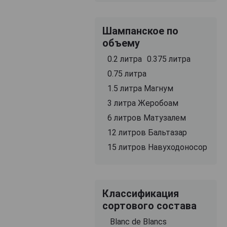
Шампанское по
объему
0.2 литра
0.375 литра
0.75 литра
1.5 литра Магнум
3 литра Жеробоам
6 литров Матузалем
12 литров Бальтазар
15 литров Навуходоносор
Классификация
сортового состава
Blanc de Blancs