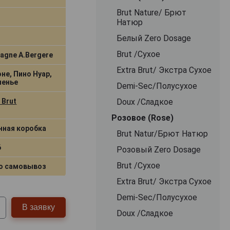
Brut Nature/ Брют
Натюр
Белый Zero Dosage
Brut /Сухое
agne A.Bergere
Extra Brut/ Экстра Сухое
не, Пино Нуар,
менье
Demi-Sec/Полусухое
 Brut
Doux /Сладкое
Розовое (Rose)
нная коробка
Brut Natur/Брют Натюр
6
Розовый Zero Dosage
Brut /Сухое
о самовывоз
Extra Brut/ Экстра Сухое
Demi-Sec/Полусухое
В заявку
Doux /Сладкое