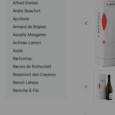
Alfred Gratien
Andre Beaufort
Apollonis
Armand de Brignac
Assailly Mongamin
Autreau-Lasnot
Ayala
Barfontrac
Barons de Rothschild
Beaumont des Crayeres
Benoit Lahaye
Bereche & Fils
Bernard Remy
Besserat de Bellefon
Beurton & Fils