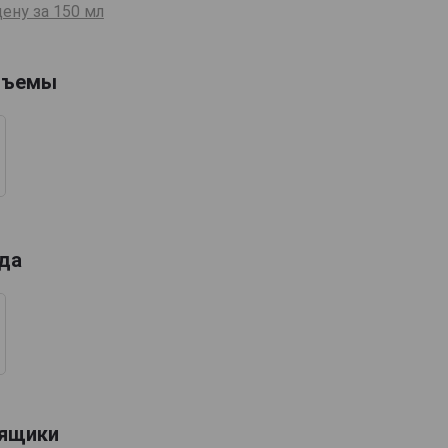
ену за 150 мл
бъемы
ода
 ящики