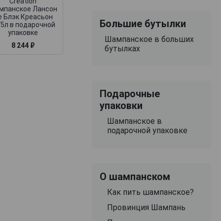
Creation
мпанское Лансон
е Блэк Креасьон
Большие бутылки
75л в подарочной
упаковке
Шампанское в больших
8 244 ₽
8 208 ₽
7 682 ₽
бутылках
Подарочные
упаковки
Шампанское в
подарочной упаковке
О шампанском
Как пить шампанское?
Провинция Шампань