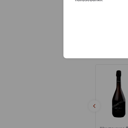
Consulat Palace
Contrees
Cossy-Pechon
Crete Chamberlin
Cuillier
Dampierre
Похожие Ша
Daniel Leclerc
David Leclapart
De Saint Gall
De Vilmont
Delamotte
Delot
Demiere
Demonge