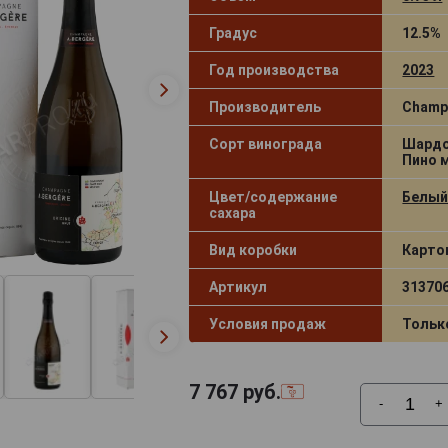
Градус
12.5%
Год производства
2023
Производитель
Champ
Сорт винограда
Шардо
Пино 
Цвет/содержание
Белый
сахара
Вид коробки
Карто
Артикул
31370
Условия продаж
Тольк
7 767
руб.
-
+