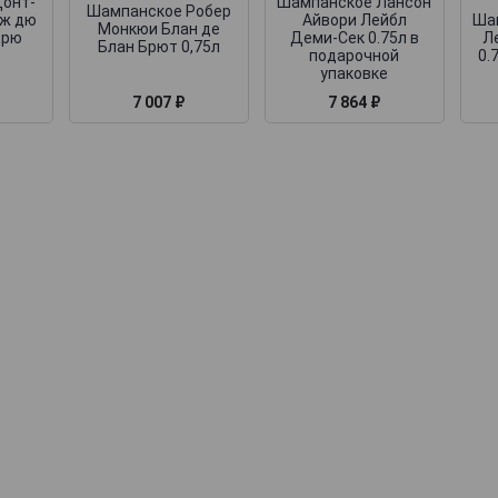
онт-
Шампанское Лансон
Шампанское Робер
иж дю
Айвори Лейбл
Ша
Монкюи Блан де
Крю
Деми-Сек 0.75л в
Л
Блан Брют 0,75л
подарочной
0.
упаковке
7 007 ₽
7 864 ₽