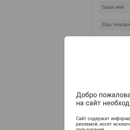
Champagne Sylvie Moreau
Champagne Veuve Doussot
Champagne de Barfontarc
Chanoine Freres
Chapuy
Charlemagne
Charles Heidsieck
Charles de Cazanove
Chartogne-Taillet
Christophe Mignon
Clandestin
Добро пожаловат
Clement & Fils
на сайт необхо
Collard-Picard
Collery
Сайт содержит информац
рекламой, носят исклю
Colligny
пользования.