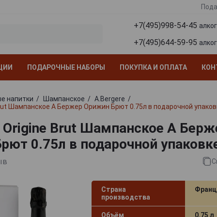
Пода
+7(495)998-54-45
алко
+7(495)644-59-95
алко
ЦИИ
ПОДАРОЧНЫЕ НАБОРЫ
ПОКУПКА И ОПЛАТА
КОН
е напитки
Шампанское
A.Bergere
 Brut Шампанское А Бержер Орижин Брют 0.75л в подарочной упаков
e Origine Brut Шампанское А Берж
рют 0.75л в подарочной упаковк
ыв
С
Страна
Франц
производства
Объём
0.75 л