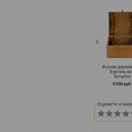
Canard-Duchene
Cattier
Cazals
Cedric Bouchard
Champagne AR Lenoble
Champagne Andre Robert
Champagne Augustin
Футляр дерев
Champagne Casters Liebart
Бургонь на
бутылок
Champagne Dumenil
9 500 руб.
Champagne Jean Jacques Lamoureux
Champagne Lagache
Оцените и нап
Champagne Lucien Roguet
Champagne Maxime Blin
Champagne Michel Genet