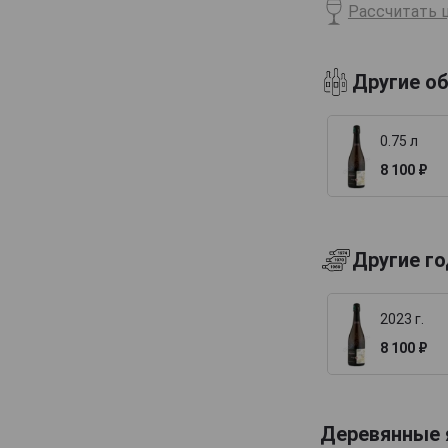
Рассчитать ц
Billecart-Salmon
Boizel
Другие о
Bollinger
Bonnaire
0.75 л
Bonnet-Gilmert
8 100 ₽
Bourgeois Diaz
Boutillez Marchand
Breton Fils
Другие г
Brimoncourt
Brocard Pierre
2023 г.
Bruno Michel
8 100 ₽
Bruno Paillard
CH de LAuche
Camiat et Fils
Деревянные