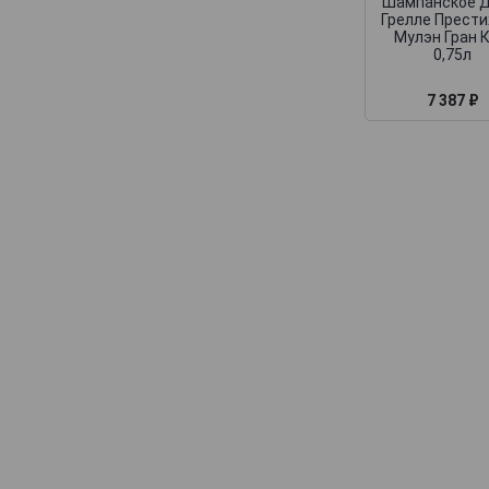
Deutz
Шампанское Д
Грелле Прест
Devaux
Мулэн Гран 
0,75л
Dhondt-Grellet
7 387 ₽
Didier Chopin
Dom Caudron
Domaine Nowack
Domaine la Borderie
Dominique Neuville
Doyard
Drappier
Dremon Pere & Fils
Dremont Marroy
Duval-Leroy
Egly-Ouriet
Elemart Robion