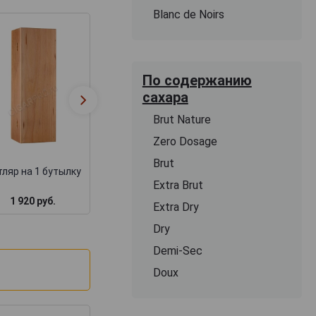
Blanc de Noirs
По содержанию
Футляр Бордо
сахара
Деревянная
подарочный дл
коробка для коньяка
набора бутылок
Brut Nature
замком + барха
Zero Dosage
Brut
ляр на 1 бутылку
Extra Brut
1 920 руб.
1 717 руб.
3 000 руб.
Extra Dry
Dry
Demi-Sec
Doux