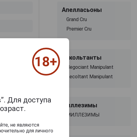
Апелласьоны
Grand Cru
Premier Cru
з 2000 знаков
Рекольтанты
Negociant Manipulant
Recoltant Manipulant
”. Для доступа
Миллезимы
озраст.
МИЛЛЕЗИМЫ
йте, не являются
ючительно для личного