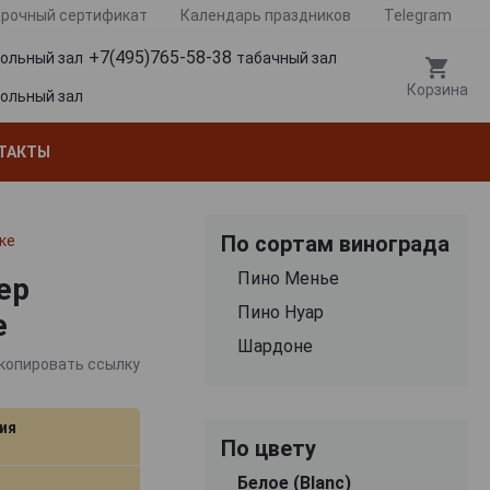
рочный сертификат
Календарь праздников
Telegram
+7(495)765-58-38
гольный зал
табачный зал
Корзина
гольный зал
ТАКТЫ
По сортам винограда
ке
Пино Менье
ер
Пино Нуар
е
Шардоне
копировать ссылку
ия
По цвету
Белое (Blanc)