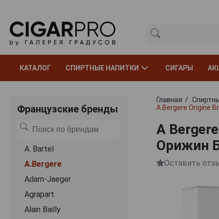
КАТАЛОГ
СПИРТНЫЕ НАПИТКИ
СИГАРЫ
АК
Главная
Спиртны
Французские бренды
A Bergere Origine
A Berger
Орижин Б
A. Bartel
Оставить отз
A.Bergere
Adam-Jaeger
Agrapart
Alain Bailly