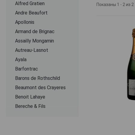
Alfred Gratien
Показаны 1 - 2 из 2
Изготовление ш
Andre Beaufort
виноматериала (
Apollonis
течение полугод
выдерживается 
Armand de Brignac
значениях 3-5 ле
Assailly Mongamin
в охлажденном 
минерально-слив
Autreau-Lasnot
закусок стоит и
Ayala
запеченных фрук
Barfontrac
как аперитив. О
могут иметь объе
Barons de Rothschild
Beaumont des Crayeres
Benoit Lahaye
Bereche & Fils
Bernard Remy
Besserat de Bellefon
Beurton & Fils