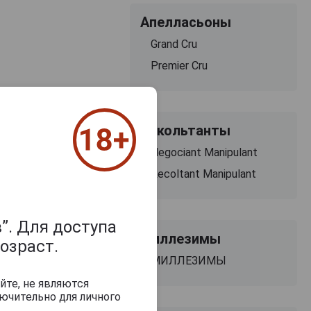
Апелласьоны
Grand Cru
Premier Cru
Рекольтанты
Negociant Manipulant
Recoltant Manipulant
”. Для доступа
Миллезимы
озраст.
МИЛЛЕЗИМЫ
йте, не являются
ючительно для личного