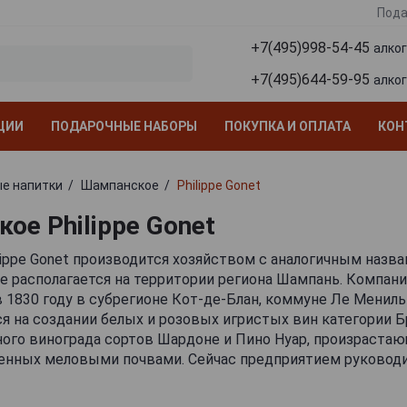
Пода
+7(495)998-54-45
алко
+7(495)644-59-95
алко
ЦИИ
ПОДАРОЧНЫЕ НАБОРЫ
ПОКУПКА И ОПЛАТА
КОН
е напитки
Шампанское
Philippe Gonet
ое Philippe Gonet
ippe Gonet производится хозяйством с аналогичным назва
е располагается на территории региона Шампань. Компани
 1830 году в субрегионе Кот-де-Блан, коммуне Ле Менил
я на создании белых и розовых игристых вин категории 
ого винограда сортов Шардоне и Пино Нуар, произрастающ
женных меловыми почвами. Сейчас предприятием руковод
пломированный энолог Пьер Гоне, которому помогает в д