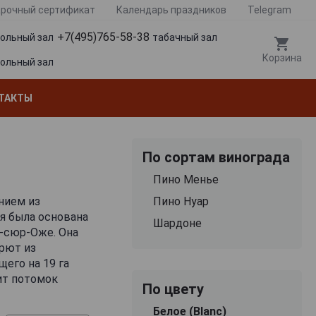
рочный сертификат
Календарь праздников
Telegram
+7(495)765-58-38
гольный зал
табачный зал
Корзина
гольный зал
ТАКТЫ
По сортам винограда
Пино Менье
нием из
Пино Нуар
я была основана
Шардоне
ь-сюр-Оже. Она
Брют из
его на 19 га
ит потомок
По цвету
елах сестра
Белое (Blanc)