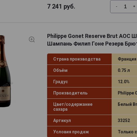
7 241
руб.
-
+
Philippe Gonet Reserve Brut AOC
Шампань Филип Гоне Резерв Брют
Страна производства
Франция
Объём
0.75 л
Градус
12.0%
Производитель
Philippe 
Цвет/содержание
Белый Br
сахара
Артикул
33252
Условия продаж
Только 