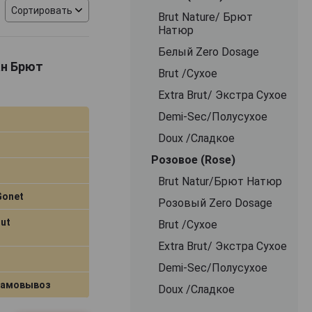
Сортировать
Brut Nature/ Брют
браживания
Натюр
ей стали в
Белый Zero Dosage
ое
ан Брют
температурных
Brut /Сухое
ет при 6-10 °C —
Extra Brut/ Экстра Сухое
раплениями
пии. В качестве
Demi-Sec/Полусухое
ежих и
Doux /Сладкое
жно сервировать
Розовое (Rose)
айном, которые
Brut Natur/Брют Натюр
Gonet
Розовый Zero Dosage
ut
Brut /Сухое
Extra Brut/ Экстра Сухое
Demi-Sec/Полусухое
самовывоз
Doux /Сладкое