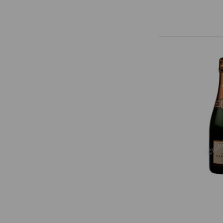
Billecart-Salmon
Boizel
Bollinger
Bonnaire
Bonnet-Gilmert
Bourgeois Diaz
Boutillez Marchand
Breton Fils
Brimoncourt
Brocard Pierre
Bruno Michel
Bruno Paillard
CH de LAuche
Camiat et Fils