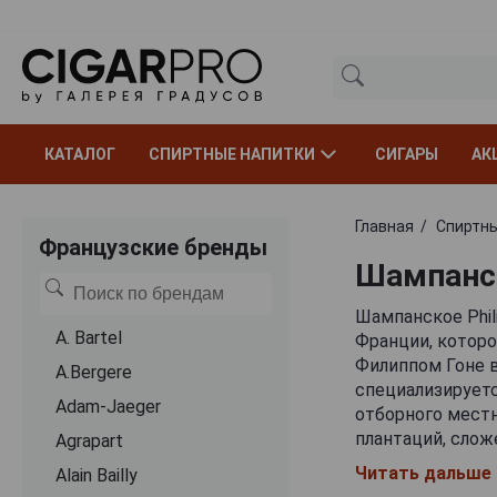
КАТАЛОГ
СПИРТНЫЕ НАПИТКИ
СИГАРЫ
АК
Главная
Спиртны
Французские бренды
Шампанск
Шампанское Phil
A. Bartel
Франции, которо
Филиппом Гоне в
A.Bergere
специализируетс
Adam-Jaeger
отборного местн
плантаций, сло
Agrapart
основателя — ди
Читать дальше
Alain Bailly
Шанталь.