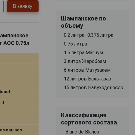
В заявку
Шампанское по
объему
 Шампанское
0.2 литра
0.375 литра
 АОС 0.75л
0.75 литра
1.5 литра Магнум
3 литра Жеробоам
6 литров Матузалем
12 литров Бальтазар
15 литров Навуходоносор
Gonet
ut
Классификация
сортового состава
самовывоз
Blanc de Blancs