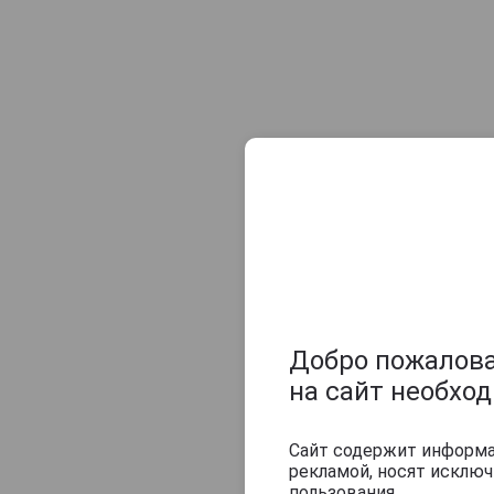
Champagne Sylvie Moreau
Champagne Veuve Doussot
Champagne de Barfontarc
Chanoine Freres
Chapuy
Charlemagne
Charles Heidsieck
Charles de Cazanove
Chartogne-Taillet
Christophe Mignon
Clandestin
Добро пожаловат
Clement & Fils
на сайт необхо
Collard-Picard
Collery
Сайт содержит информац
рекламой, носят исклю
Colligny
пользования.