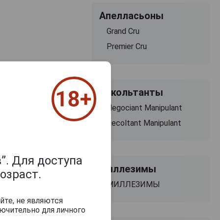
Апелласьоны
Grand Cru
Premier Cru
Рекольтанты
Negociant Manipulant
Recoltant Manipulant
”. Для доступа
Миллезимы
озраст.
МИЛЛЕЗИМЫ
йте, не являются
ючительно для личного