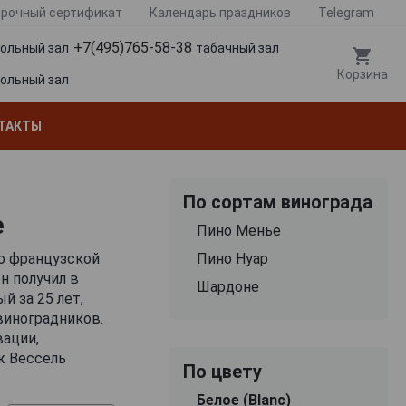
рочный сертификат
Календарь праздников
Telegram
+7(495)765-58-38
гольный зал
табачный зал
Корзина
гольный зал
ТАКТЫ
По сортам винограда
e
Пино Менье
во французской
Пино Нуар
н получил в
Шардоне
й за 25 лет,
виноградников.
вации,
ж Вессель
По цвету
по стопам отца и
Белое (Blanc)