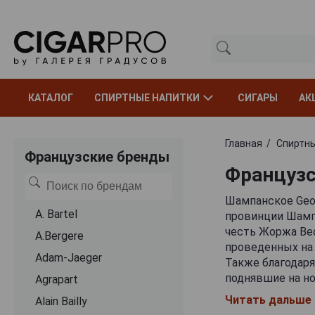
КАТАЛОГ
СПИРТНЫЕ НАПИТКИ
СИГАРЫ
АК
Главная
Спиртны
Французские бренды
Французс
Шампанское Geor
A. Bartel
провинции Шамп
честь Жоржа Вес
A.Bergere
проведенных на 
Adam-Jaeger
Также благодаря
поднявшие на н
Agrapart
учредил свой ви
Читать дальше
Alain Bailly
сегодня активн