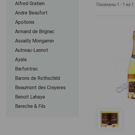
Alfred Gratien
Показаны 1 - 1 из 1
В ассортименте
Andre Beaufort
вариации, уника
Apollonis
напитков исполь
занимающего 17 
Armand de Brignac
по высоте холма
Assailly Mongamin
средний возраст
Пино Нуар и бел
Autreau-Lasnot
или используют 
Ayala
выпускает около
Barfontrac
винификации пр
температуре. Вт
Barons de Rothschild
Vesselle выдерж
Beaumont des Crayeres
подвалы и имею
тонкость, изящ
Benoit Lahaye
кремовые нюан
Bereche & Fils
Bernard Remy
Besserat de Bellefon
Beurton & Fils