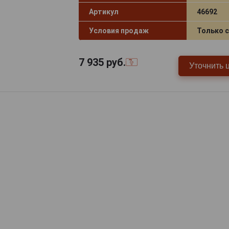
Артикул
46692
Условия продаж
Только 
7 935
руб.
Уточнить 