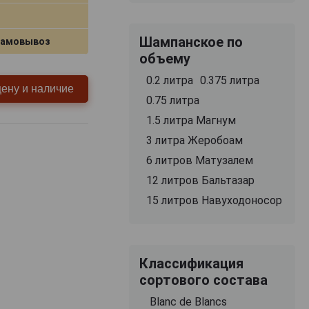
Шампанское по
самовывоз
объему
0.2 литра
0.375 литра
цену и наличие
0.75 литра
1.5 литра Магнум
3 литра Жеробоам
6 литров Матузалем
12 литров Бальтазар
15 литров Навуходоносор
Классификация
сортового состава
Blanc de Blancs