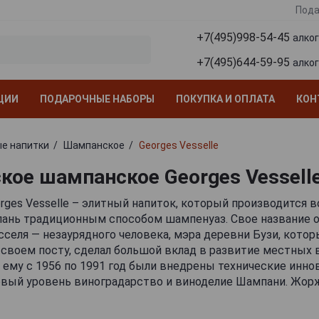
Пода
+7(495)998-54-45
алко
+7(495)644-59-95
алко
ЦИИ
ПОДАРОЧНЫЕ НАБОРЫ
ПОКУПКА И ОПЛАТА
КОН
е напитки
Шампанское
Georges Vesselle
кое шампанское Georges Vessell
ges Vesselle – элитный напиток, который производится 
ань традиционным способом шампенуаз. Свое название о
селя — незаурядного человека, мэра деревни Бузи, которы
своем посту, сделал большой вклад в развитие местных 
 ему с 1956 по 1991 год были внедрены технические инно
овый уровень виноградарство и виноделие Шампани. Жор
нный дом в возрасте 28 лет. Все пять его сыновей пошли 
о развивают семейный бизнес.