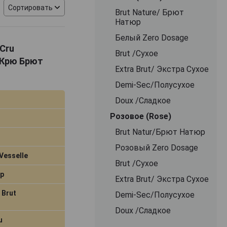
Сортировать
Brut Nature/ Брют
олусладкие
Натюр
 создания
Белый Zero Dosage
изводителя,
 Cru
саны на средних
Brut /Сухое
 Крю Брют
озы имеют
Extra Brut/ Экстра Сухое
расный сорт
чения белых вин
Demi-Sec/Полусухое
од компания
Doux /Сладкое
порт. Для
Розовое (Rose)
ниженной
нское Georges
Brut Natur/Брют Натюр
ванных под
Розовый Zero Dosage
 необычайные
Vesselle
фруктовые и
Brut /Сухое
р
Extra Brut/ Экстра Сухое
 Brut
Demi-Sec/Полусухое
Doux /Сладкое
u