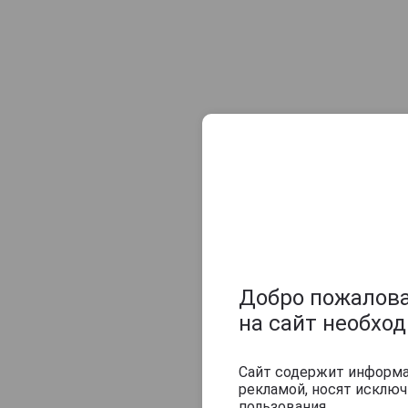
Champagne Sylvie Moreau
Champagne Veuve Doussot
Champagne de Barfontarc
Chanoine Freres
Chapuy
Charlemagne
Charles Heidsieck
Charles de Cazanove
Chartogne-Taillet
Christophe Mignon
Clandestin
Добро пожаловат
Clement & Fils
на сайт необхо
Collard-Picard
Collery
Сайт содержит информац
рекламой, носят исклю
Colligny
пользования.