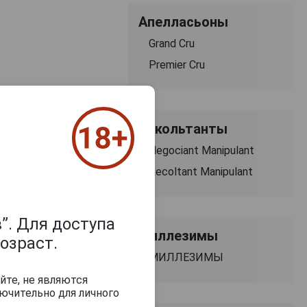
Апелласьоны
Grand Cru
Premier Cru
Рекольтанты
Negociant Manipulant
Recoltant Manipulant
”. Для доступа
Миллезимы
озраст.
МИЛЛЕЗИМЫ
йте, не являются
ючительно для личного