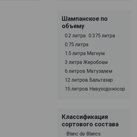
Шампанское по
объему
0.2 литра
0.375 литра
0.75 литра
1.5 литра Магнум
3 литра Жеробоам
6 литров Матузалем
12 литров Бальтазар
15 литров Навуходоносор
Классификация
сортового состава
Blanc de Blancs