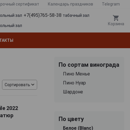
рочный сертификат
Календарь праздников
Telegram
+7(495)765-58-38
гольный зал
табачный зал
Корзина
гольный зал
ТАКТЫ
По сортам винограда
Пино Менье
Пино Нуар
Сортировать
Шардоне
ile 2022
Натюр
По цвету
Белое (Blanc)