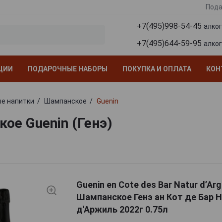
Пода
+7(495)998-54-45
алко
+7(495)644-59-95
алко
ЦИИ
ПОДАРОЧНЫЕ НАБОРЫ
ПОКУПКА И ОПЛАТА
КОН
е напитки
Шампанское
Guenin
ое Guenin (Генэ)
Guenin en Cote des Bar Natur d’Arg
Шампанское Генэ ан Кот де Бар 
д'Аржиль 2022г 0.75л