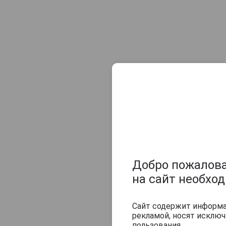
Champagne Sylvie Moreau
Champagne Veuve Doussot
Champagne de Barfontarc
Chanoine Freres
Chapuy
Charlemagne
Charles Heidsieck
Charles de Cazanove
Chartogne-Taillet
Christophe Mignon
Clandestin
Добро пожаловат
Clement & Fils
на сайт необхо
Collard-Picard
Collery
Сайт содержит информац
рекламой, носят исклю
Colligny
пользования.