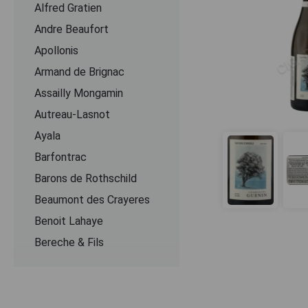
Alfred Gratien
Andre Beaufort
Apollonis
Armand de Brignac
Assailly Mongamin
Autreau-Lasnot
Ayala
Barfontrac
Barons de Rothschild
Beaumont des Crayeres
Benoit Lahaye
Bereche & Fils
Bernard Remy
Besserat de Bellefon
Beurton & Fils