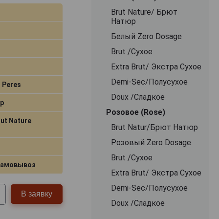
Brut Nature/ Брют
Натюр
Белый Zero Dosage
Brut /Сухое
Extra Brut/ Экстра Сухое
Demi-Sec/Полусухое
t Peres
Doux /Сладкое
р
Розовое (Rose)
ut Nature
Brut Natur/Брют Натюр
Розовый Zero Dosage
Brut /Сухое
самовывоз
Extra Brut/ Экстра Сухое
Demi-Sec/Полусухое
В заявку
Doux /Сладкое