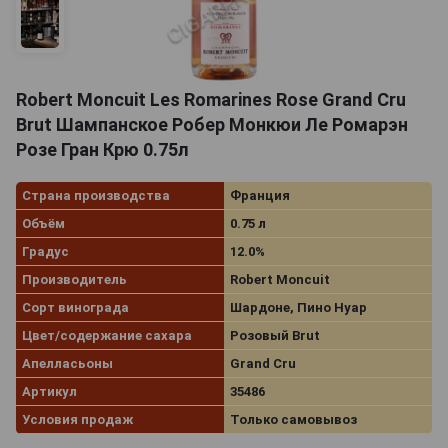
Robert Moncuit Les Romarines Rose Grand Cru
Brut Шампанское Робер Монкюи Ле Ромарэн
Розе Гран Крю 0.75л
Страна производства
Франция
Объём
0.75 л
Градус
12.0%
Производитель
Robert Moncuit
Сорт винограда
Шардоне, Пино Нуар
Цвет/содержание сахара
Розовый Brut
Апелласьоны
Grand Cru
Артикул
35486
Условия продаж
Только самовывоз