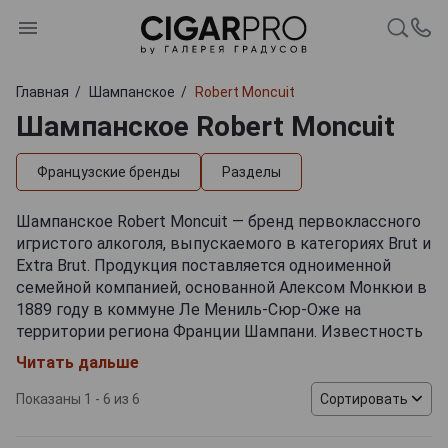
Главная
Шампанское
Robert Moncuit
Шампанское Robert Moncuit
Французские бренды
Разделы
Шампанское Robert Moncuit — бренд первоклассного
игристого алкоголя, выпускаемого в категориях Brut и
Extra Brut. Продукция поставляется одноименной
семейной компанией, основанной Алексом Монкюи в
1889 году в коммуне Ле Мениль-Сюр-Оже на
территории региона Франции Шампани. Известность
в родной стране и за ее пределами пришла к
Читать дальше
хозяйству после того, как его возглавил
представитель третьего поколения виноделов —
Показаны 1 - 6 из 6
Сортировать
Робер, запустивший массовую продажу напитков. В
наши дни владельцами предприятия являются его