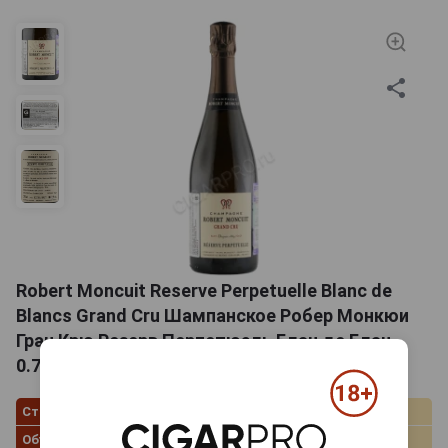
Robert Moncuit Reserve Perpetuelle Blanc de
Blancs Grand Cru Шампанское Робер Монкюи
Гран Крю Резерв Перпетюэль Блан де Блан
0.75л
Страна производства
Франция
Объём
0.75 л