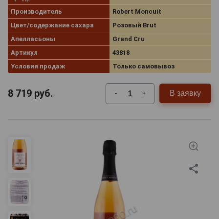
Производитель
Robert Moncuit
Цвет/содержание сахара
Розовый Brut
Апелласьоны
Grand Cru
Артикул
43818
Условия продаж
Только самовывоз
8 719
руб.
В заявку
-
+