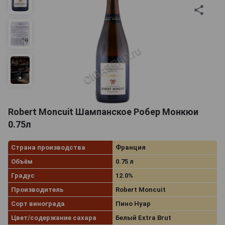
Robert Moncuit Шампанское Робер Монкюи
0.75л
Страна производства
Франция
Объём
0.75 л
Градус
12.0%
Производитель
Robert Moncuit
Сорт винограда
Пино Нуар
Цвет/содержание сахара
Белый Extra Brut