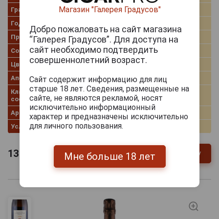
Магазин "Галерея Градусов"
Градус
12.5%
Год производства
2020
Добро пожаловать на сайт магазина
Производитель
Robert Moncuit
“Галерея Градусов”. Для доступа на
сайт необходимо подтвердить
Сорт винограда
Шардоне
совершеннолетний возраст.
Цвет/содержание сахара
Белый Extra Brut
Апелласьоны
Grand Cru
Сайт содержит информацию для лиц
старше 18 лет. Сведения, размещенные на
Классификация сортового
Blanc de Blancs
сайте, не являются рекламой, носят
состава
исключительно информационный
Артикул
48959
характер и предназначены исключительно
для личного пользования.
Условия продаж
Только самовывоз
13 085
руб.
В заявку
-
+
Мне больше 18 лет