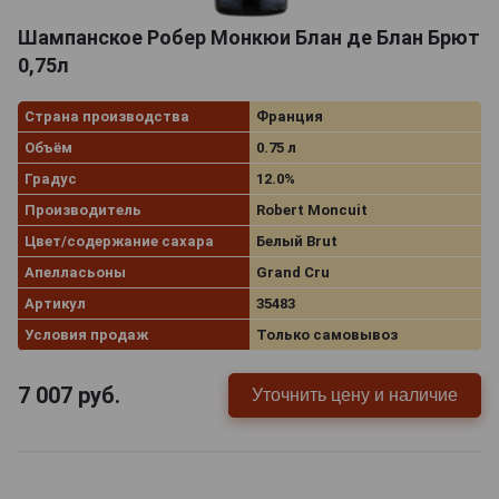
Шампанское Робер Монкюи Блан де Блан Брют
0,75л
Страна производства
Франция
Объём
0.75 л
Градус
12.0%
Производитель
Robert Moncuit
Цвет/содержание сахара
Белый Brut
Апелласьоны
Grand Cru
Артикул
35483
Условия продаж
Только самовывоз
7 007
руб.
Уточнить цену и наличие