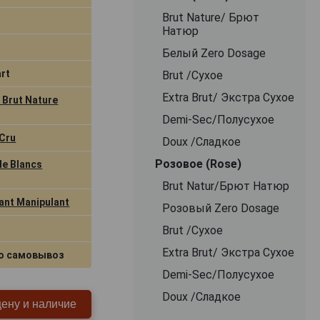
Brut Nature/ Брют
Натюр
Белый Zero Dosage
rt
Brut /Сухое
Extra Brut/ Экстра Сухое
Brut Nature
Demi-Sec/Полусухое
Cru
Doux /Сладкое
Розовое (Rose)
de Blancs
Brut Natur/Брют Натюр
ant Manipulant
Розовый Zero Dosage
Brut /Сухое
Extra Brut/ Экстра Сухое
о самовывоз
Demi-Sec/Полусухое
Doux /Сладкое
цену и наличие