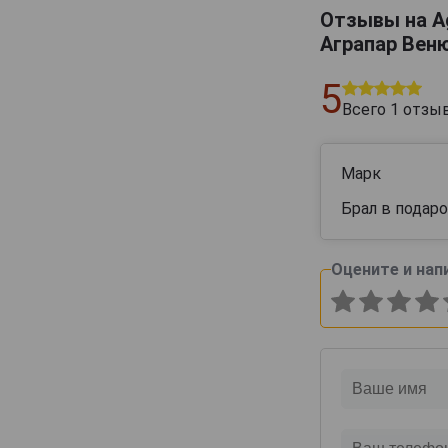
Canard-Duchene
Отзывы на Ag
Аграпар Веню
Cattier
Cazals
5
Cedric Bouchard
Всего
1
отзы
Champagne AR Lenoble
Champagne Andre Robert
Марк
Champagne Augustin
Брал в подар
Champagne Casters Liebart
Champagne Dumenil
Оцените и нап
Champagne Jean Jacques Lamoureux
Champagne Lagache
Champagne Lucien Roguet
Champagne Maxime Blin
Champagne Michel Genet