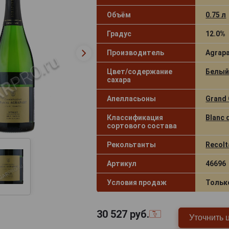
Объём
0.75 л
Градус
12.0%
Производитель
Agrapa
Цвет/содержание
Белый 
сахара
Апелласьоны
Grand 
Классификация
Blanc 
сортового состава
Рекольтанты
Recolt
Артикул
46696
Условия продаж
Тольк
30 527
руб.
Уточнить 