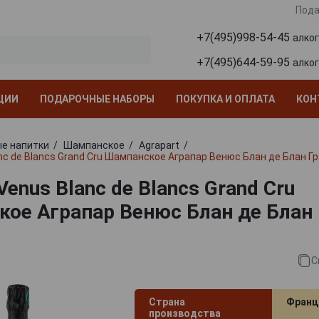
Пода
+7(495)998-54-45
алко
+7(495)644-59-95
алко
ЦИИ
ПОДАРОЧНЫЕ НАБОРЫ
ПОКУПКА И ОПЛАТА
КОН
е напитки
Шампанское
Agrapart
nc de Blancs Grand Cru Шампанское Аграпар Венюс Блан де Блан Гр
Venus Blanc de Blancs Grand Cru
ое Аграпар Венюс Блан де Блан
С
Страна
Франц
производства