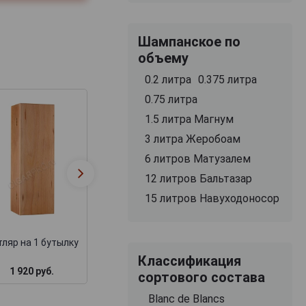
Шампанское по
объему
0.2 литра
0.375 литра
0.75 литра
1.5 литра Магнум
3 литра Жеробоам
6 литров Матузалем
Футляр Бордо
Деревянная
подарочный дл
12 литров Бальтазар
коробка для коньяка
набора бутылок
15 литров Навуходоносор
замком + барха
ляр на 1 бутылку
Классификация
1 920 руб.
1 717 руб.
3 000 руб.
сортового состава
Blanc de Blancs