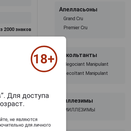
Апелласьоны
Grand Cru
Premier Cru
з 2000 знаков
Рекольтанты
Negociant Manipulant
Recoltant Manipulant
”. Для доступа
Миллезимы
озраст.
МИЛЛЕЗИМЫ
йте, не являются
ючительно для личного