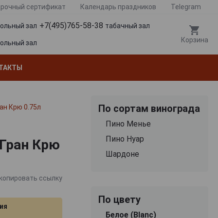
рочный сертификат
Календарь праздников
Telegram
+7(495)765-58-38
гольный зал
табачный зал
Корзина
гольный зал
ТАКТЫ
По сортам винограда
ан Крю 0.75л
Пино Менье
Пино Нуар
 Гран Крю
Шардоне
копировать ссылку
По цвету
ия
Белое (Blanc)