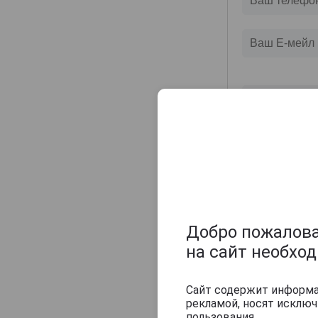
Champagne Sylvie Moreau
Champagne Veuve Doussot
Champagne de Barfontarc
Chanoine Freres
Chapuy
Charlemagne
Charles Heidsieck
Charles de Cazanove
Chartogne-Taillet
Christophe Mignon
Clandestin
Добро пожаловат
Clement & Fils
на сайт необхо
Collard-Picard
Collery
Сайт содержит информац
рекламой, носят исклю
Colligny
пользования.