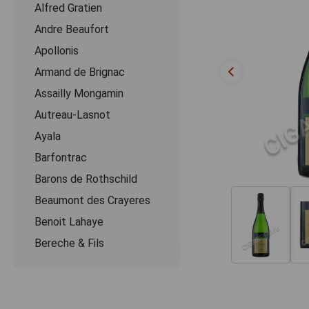
Alfred Gratien
Andre Beaufort
Apollonis
Armand de Brignac
Assailly Mongamin
Autreau-Lasnot
Ayala
Barfontrac
Barons de Rothschild
Beaumont des Crayeres
Benoit Lahaye
Bereche & Fils
Bernard Remy
Besserat de Bellefon
Beurton & Fils