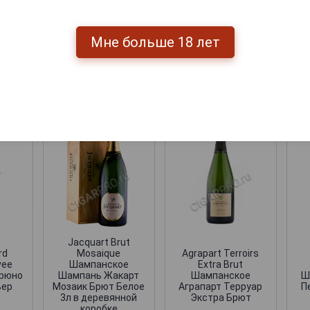
Перейти
Мне больше 18 лет
мпанские
Jacquart Brut
rd
Mosaique
Agrapart Terroirs
vee
Шампанское
Extra Brut
Брюно
Шампань Жакарт
Шампанское
Ш
ьер
Мозаик Брют Белое
Аграпарт Терруар
П
3л в деревянной
Экстра Брют
коробке