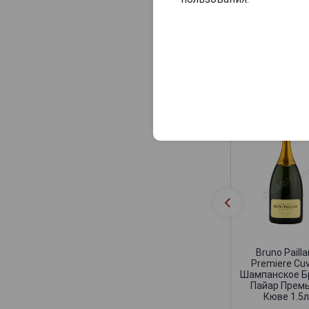
Consulat Palace
Contrees
Cossy-Pechon
Похожие Ша
Crete Chamberlin
Cuillier
Dampierre
Daniel Leclerc
David Leclapart
De Saint Gall
De Vilmont
Delamotte
Delot
Bruno Pailla
Premiere Cu
Demiere
Шампанское 
Пайар Прем
Demonge
Кюве 1.5л