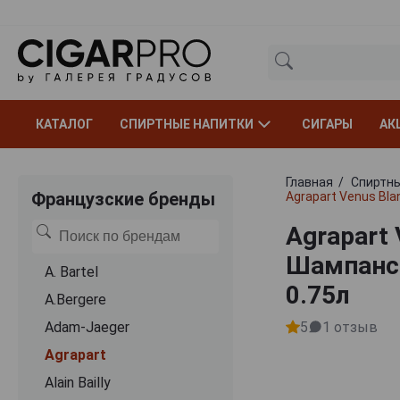
КАТАЛОГ
СПИРТНЫЕ НАПИТКИ
СИГАРЫ
АК
Главная
Спиртны
Французские бренды
Agrapart Venus Bla
Agrapart 
Шампанск
A. Bartel
0.75л
A.Bergere
Adam-Jaeger
5
1
отзыв
Agrapart
Alain Bailly