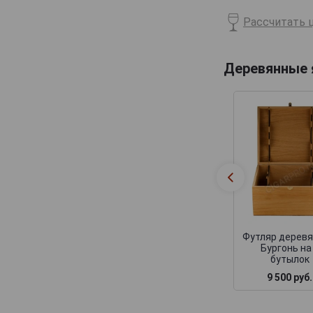
Billecart-Salmon
Рассчитать ц
Boizel
Bollinger
Деревянные
Bonnaire
Bonnet-Gilmert
Bourgeois Diaz
Boutillez Marchand
Breton Fils
Brimoncourt
Brocard Pierre
Bruno Michel
Футляр дерев
Бургонь на
Bruno Paillard
бутылок
9 500 руб.
CH de LAuche
Camiat et Fils