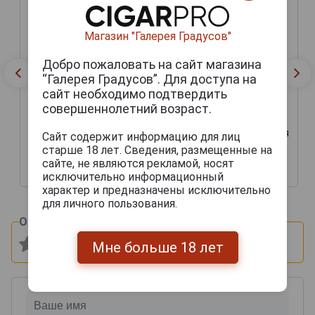
Магазин "Галерея Градусов"
Добро пожаловать на сайт магазина
“Галерея Градусов”. Для доступа на
сайт необходимо подтвердить
совершеннолетний возраст.
Подарочная коробка для
Сайт содержит информацию для лиц
Футляр деревянный
вина Бургонь Дуб на 3
старше 18 лет. Сведения, размещенные на
Бургонь на 6 бутылок
бутылки
сайте, не являются рекламой, носят
9 500 руб.
6 000 руб.
исключительно информационный
характер и предназначены исключительно
для личного пользования.
Оцените и напишите отзыв:
Мне больше 18 лет