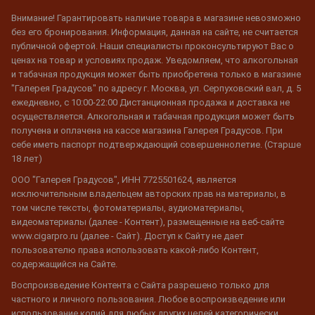
Внимание! Гарантировать наличие товара в магазине невозможно
без его бронирования. Информация, данная на сайте, не считается
публичной офертой. Наши специалисты проконсультируют Вас о
ценах на товар и условиях продаж. Уведомляем, что алкогольная
и табачная продукция может быть приобретена только в магазине
"Галерея Градусов" по адресу г. Москва, ул. Серпуховский вал, д. 5
ежедневно, с 10:00-22:00 Дистанционная продажа и доставка не
осуществляется. Алкогольная и табачная продукция может быть
получена и оплачена на кассе магазина Галерея Градусов. При
себе иметь паспорт подтверждающий совершеннолетие. (Старше
18 лет)
ООО "Галерея Градусов", ИНН 7725501624, является
исключительным владельцем авторских прав на материалы, в
том числе тексты, фотоматериалы, аудиоматериалы,
видеоматериалы (далее - Контент), размещенные на веб-сайте
www.cigarpro.ru (далее - Сайт). Доступ к Сайту не дает
пользователю права использовать какой-либо Контент,
содержащийся на Сайте.
Воспроизведение Контента с Сайта разрешено только для
частного и личного пользования. Любое воспроизведение или
использование копий для любых других целей категорически