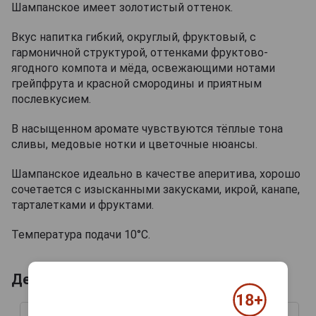
Шампанское имеет золотистый оттенок.
Вкус напитка гибкий, округлый, фруктовый, с
гармоничной структурой, оттенками фруктово-
ягодного компота и мёда, освежающими нотами
грейпфрута и красной смородины и приятным
послевкусием.
В насыщенном аромате чувствуются тёплые тона
сливы, медовые нотки и цветочные нюансы.
Шампанское идеально в качестве аперитива, хорошо
сочетается с изысканными закусками, икрой, канапе,
тарталетками и фруктами.
Температура подачи 10°С.
Деревянные ящики