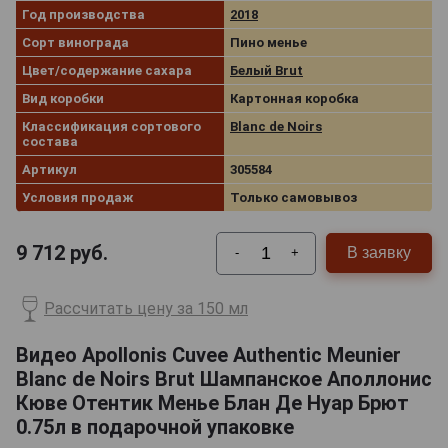
Год производства
2018
Сорт винограда
Пино менье
Цвет/содержание сахара
Белый Brut
Вид коробки
Картонная коробка
Классификация сортового
Blanc de Noirs
состава
Артикул
305584
Условия продаж
Только самовывоз
9 712
руб.
В заявку
-
+
Рассчитать цену за 150 мл
Видео Apollonis Cuvee Authentic Meunier
Blanc de Noirs Brut Шампанское Аполлонис
Кюве Отентик Менье Блан Де Нуар Брют
0.75л в подарочной упаковке