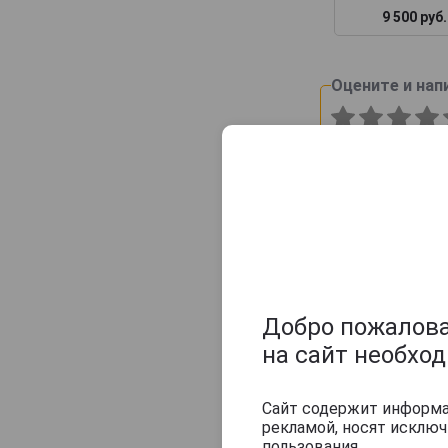
Champagne Sylvie Moreau
9 500 руб.
Champagne Veuve Doussot
Champagne de Barfontarc
Оцените и нап
Chanoine Freres
Chapuy
Charlemagne
Charles Heidsieck
Charles de Cazanove
Chartogne-Taillet
Christophe Mignon
Clandestin
Добро пожаловат
Clement & Fils
на сайт необхо
Collard-Picard
Collery
Сайт содержит информац
рекламой, носят исклю
Colligny
пользования.