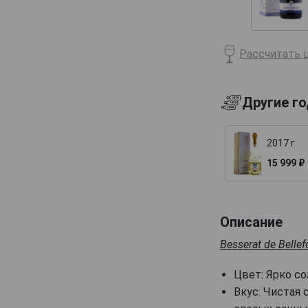
Billecart-Salmon
Boizel
Рассчитать ц
Bollinger
Bonnaire
Другие г
Bonnet-Gilmert
Bourgeois Diaz
2017 г.
Boutillez Marchand
15 999 ₽
Breton Fils
Brimoncourt
Brocard Pierre
Описание
Bruno Michel
Besserat de Belle
Bruno Paillard
Цвет: Ярко с
CH de LAuche
Вкус: Чистая 
Camiat et Fils