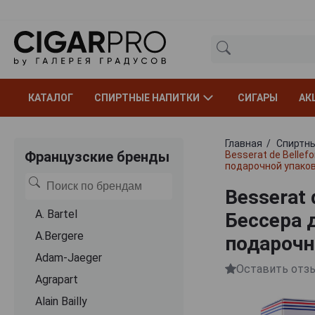
КАТАЛОГ
СПИРТНЫЕ НАПИТКИ
СИГАРЫ
АК
Главная
Спиртны
Французские бренды
Besserat de Belle
подарочной упако
Besserat 
A. Bartel
Бессера 
A.Bergere
подарочн
Adam-Jaeger
Оставить отз
Agrapart
Alain Bailly