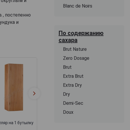
о округлым и
Blanc de Noirs
 , постепенно
ундука и
По содержанию
сахара
Brut Nature
Zero Dosage
Brut
Extra Brut
Extra Dry
Футляр Бордо
Dry
Деревянная
подарочный дл
коробка для коньяка
набора бутылок
Demi-Sec
замком + барха
Doux
ляр на 1 бутылку