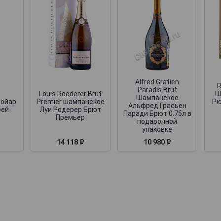
Alfred Gratien
R
Paradis Brut
Louis Roederer Brut
Ш
Шампанское
Дойар
Premier шампанское
Рю
Альфред Грасьен
бей
Луи Родерер Брют
Паради Брют 0.75л в
Премьер
подарочной
упаковке
14 118 ₽
10 980 ₽