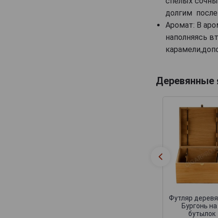
спелых сочных
Canard-Duchene
долгим после
Cattier
Аромат: В ар
Cazals
наполняясь в
карамели,доп
Cedric Bouchard
Champagne AR Lenoble
Деревянные
Champagne Andre Robert
Champagne Augustin
Champagne Casters Liebart
Champagne Dumenil
Champagne Jean Jacques Lamoureux
Champagne Lagache
Champagne Lucien Roguet
Champagne Maxime Blin
Футляр дерев
Champagne Michel Genet
Бургонь на
бутылок