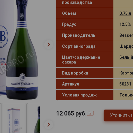
производства
Объём
0.75 л
Градус
12.5%
Производитель
Besser
Сорт винограда
Шардо
Цвет/содержание
Белый
сахара
Вид коробки
Карто
Артикул
50231
Условия продаж
Тольк
12 065
руб.
Уточнить 