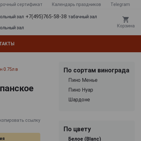
рочный сертификат
Календарь праздников
Telegram
+7(495)765-58-38
гольный зал
табачный зал
Корзина
гольный зал
ТАКТЫ
По сортам винограда
 0.75л в
Пино Менье
мпанское
Пино Нуар
Шардоне
копировать ссылку
По цвету
ия
Белое (Blanc)