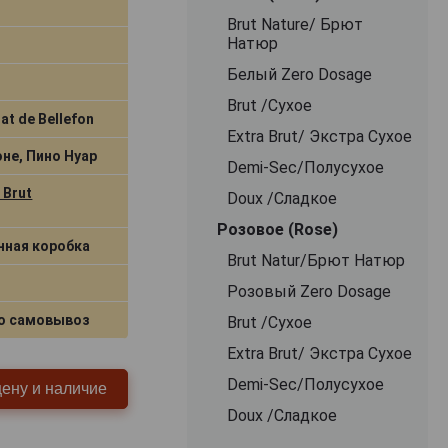
Brut Nature/ Брют
Натюр
Белый Zero Dosage
Brut /Сухое
at de Bellefon
Extra Brut/ Экстра Сухое
не, Пино Нуар
Demi-Sec/Полусухое
 Brut
Doux /Сладкое
Розовое (Rose)
нная коробка
Brut Natur/Брют Натюр
Розовый Zero Dosage
о самовывоз
Brut /Сухое
Extra Brut/ Экстра Сухое
Demi-Sec/Полусухое
цену и наличие
Doux /Сладкое