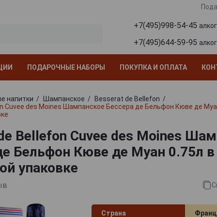
Пода
+7(495)998-54-45
алко
+7(495)644-59-95
алко
ЦИИ
ПОДАРОЧНЫЕ НАБОРЫ
ПОКУПКА И ОПЛАТА
КОН
е напитки
Шампанское
Besserat de Bellefon
fon Cuvee des Moines Шампанское Бессера де Бельфон Кюве де Муан
вке
de Bellefon Cuvee des Moines Ша
де Бельфон Кюве де Муан 0.75л в
ой упаковке
ыв
С
Страна
Франц