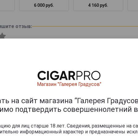
6 000 руб.
4 160 руб.
ишите отзыв:
Магазин "Галерея Градусов"
ь на сайт магазина “Галерея Градусов
димо подтвердить совершеннолетний в
0
и
ию для лиц старше 18 лет. Сведения, размещенные на са
чительно информационный характер и предназначены искл