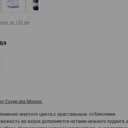
ену за 150 мл
ода
fon Cuvee des Moines
оломенно-желтого цвета с кристальным отблесками.
свежесть во вкусе дополняется нотами нежного пудинга ,а