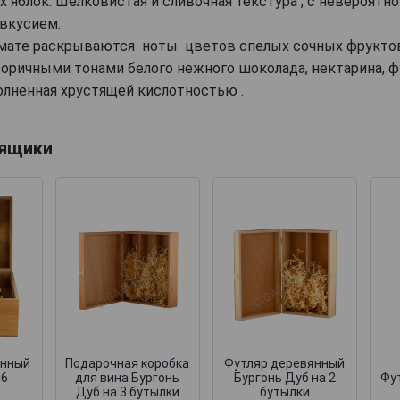
 яблок. Шелковистая и сливочная текстура , с невероятн
вкусием.
омате раскрываются ноты цветов спелых сочных фруктов
торичными тонами белого нежного шоколада, нектарина, ф
олненная хрустящей кислотностью .
 ящики
янный
Подарочная коробка
Футляр деревянный
 6
для вина Бургонь
Бургонь Дуб на 2
Фут
Дуб на 3 бутылки
бутылки