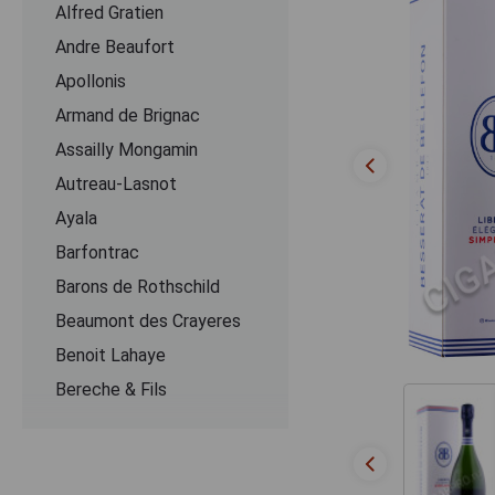
Alfred Gratien
Andre Beaufort
Apollonis
Armand de Brignac
Assailly Mongamin
Autreau-Lasnot
Ayala
Barfontrac
Barons de Rothschild
Beaumont des Crayeres
Benoit Lahaye
Bereche & Fils
Bernard Remy
Besserat de Bellefon
Beurton & Fils