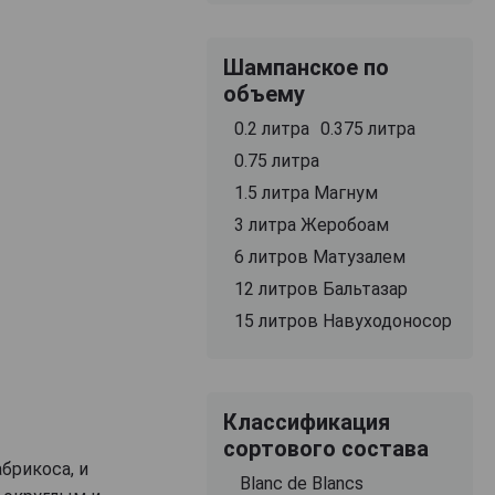
Шампанское по
объему
0.2 литра
0.375 литра
0.75 литра
1.5 литра Магнум
3 литра Жеробоам
6 литров Матузалем
12 литров Бальтазар
15 литров Навуходоносор
Классификация
сортового состава
брикоса, и
Blanc de Blancs