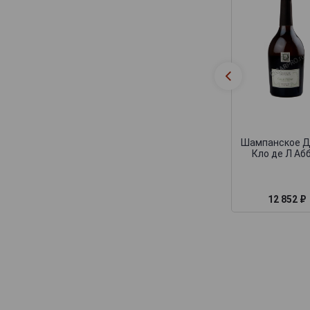
Deutz
Devaux
Dhondt-Grellet
Didier Chopin
Dom Caudron
Domaine Nowack
Domaine la Borderie
Шампанское 
Dominique Neuville
Кло де Л Аб
Doyard
Drappier
12 852 ₽
Dremon Pere & Fils
Dremont Marroy
Duval-Leroy
Egly-Ouriet
Elemart Robion