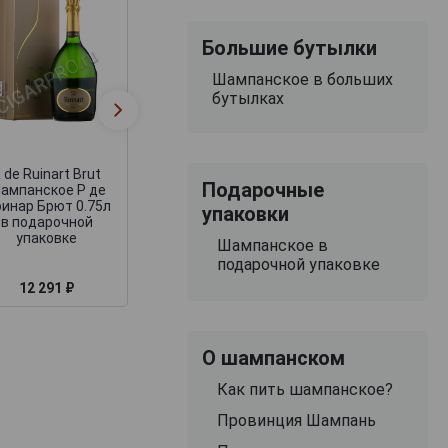
Большие бутылки
Шампанское в больших
Veuve Clicquot
бутылках
Henriot Souvera
Vintage 2012
Brut Шампанск
Шампанское Вдова
Суверен Брют
Клико Винтаж 2012
Энрио 0.75л
0.75л
 de Ruinart Brut
Подарочные
ампанское Р де
инар Брют 0.75л
упаковки
в подарочной
упаковке
Шампанское в
подарочной упаковке
12 291 ₽
12 261 ₽
11 038 ₽
О шампанском
Как пить шампанское?
Провинция Шампань