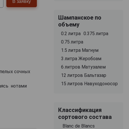
В заявку
Шампанское по
объему
0.2 литра
0.375 литра
0.75 литра
1.5 литра Магнум
3 литра Жеробоам
6 литров Матузалем
спелых сочных
12 литров Бальтазар
15 литров Навуходоносор
аясь нотами
Классификация
сортового состава
Blanc de Blancs