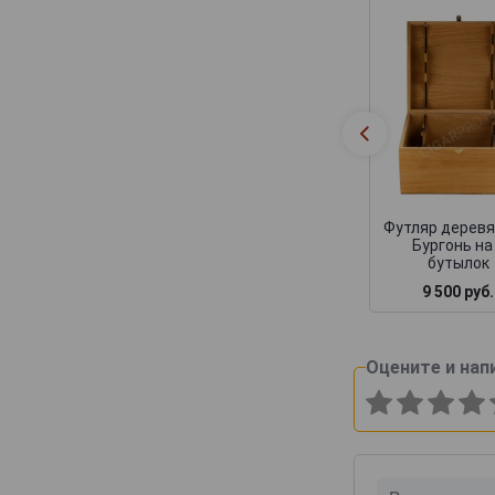
Canard-Duchene
Cattier
Cazals
Cedric Bouchard
Champagne AR Lenoble
Champagne Andre Robert
Champagne Augustin
Футляр дерев
Бургонь на
Champagne Casters Liebart
бутылок
Champagne Dumenil
9 500 руб.
Champagne Jean Jacques Lamoureux
Champagne Lagache
Оцените и нап
Champagne Lucien Roguet
Champagne Maxime Blin
Champagne Michel Genet