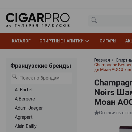
КАТАЛОГ
СПИРТНЫЕ НАПИТКИ
СИГАРЫ
АК
Главная
Спиртны
Французские бренды
Champagne Besserat
де Моан АОС 0.75л
Champagne
A. Bartel
Noirs Ша
A.Bergere
Моан АОС
Adam-Jaeger
Оставить отз
Agrapart
Alain Bailly