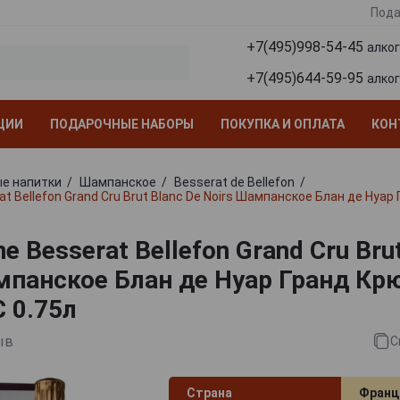
Пода
+7(495)998-54-45
алко
+7(495)644-59-95
алко
ЦИИ
ПОДАРОЧНЫЕ НАБОРЫ
ПОКУПКА И ОПЛАТА
КОН
е напитки
Шампанское
Besserat de Bellefon
 Bellefon Grand Cru Brut Blanc De Noirs Шампанское Блан де Нуар
 Besserat Bellefon Grand Cru Brut
мпанское Блан де Нуар Гранд Кр
 0.75л
ыв
С
Страна
Франц