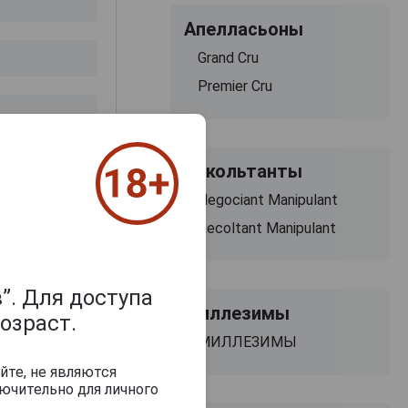
Апелласьоны
Grand Cru
Premier Cru
з 2000 знаков
Рекольтанты
Negociant Manipulant
Recoltant Manipulant
”. Для доступа
Миллезимы
озраст.
МИЛЛЕЗИМЫ
йте, не являются
ючительно для личного