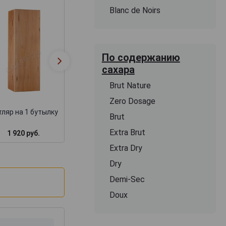
Blanc de Noirs
Футляр Бордо
По содержанию
Деревянная
подарочный дл
сахара
коробка для коньяка
набора бутылок
замком + барха
Brut Nature
Zero Dosage
ляр на 1 бутылку
Brut
Extra Brut
1 920 руб.
1 717 руб.
3 000 руб.
Extra Dry
Dry
Demi-Sec
Doux