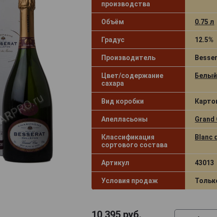
производства
Объём
0.75 л
Градус
12.5%
Производитель
Besse
Цвет/содержание
Белый
сахара
Вид коробки
Карто
Апелласьоны
Grand 
Классификация
Blanc 
сортового состава
Артикул
43013
Условия продаж
Тольк
10 395
руб.