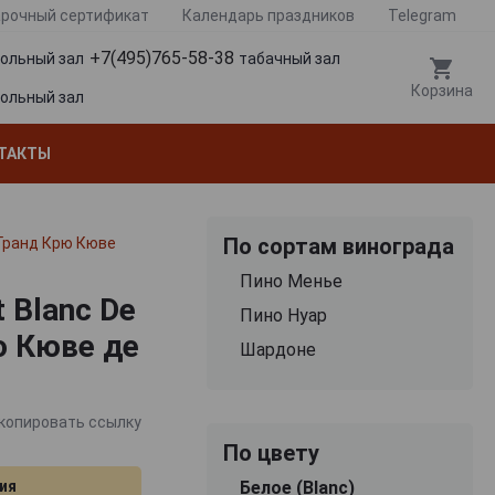
рочный сертификат
Календарь праздников
Telegram
+7(495)765-58-38
гольный зал
табачный зал
Корзина
гольный зал
ТАКТЫ
По сортам винограда
 Гранд Крю Кюве
Пино Менье
 Blanc De
Пино Нуар
ю Кюве де
Шардоне
копировать ссылку
По цвету
ия
Белое (Blanc)