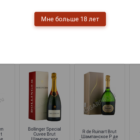
Мне больше 18 лет
Перейти
мпанские
en
Bollinger Special
R de Ruinart Brut
ut
Cuvee Brut
Шампанское Р де
ое
Шампанское