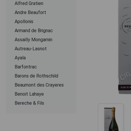
Alfred Gratien
Andre Beaufort
Apollonis
Armand de Brignac
Assailly Mongamin
Autreau-Lasnot
Ayala
Barfontrac
Barons de Rothschild
Beaumont des Crayeres
Benoit Lahaye
Bereche & Fils
Bernard Remy
Besserat de Bellefon
Beurton & Fils