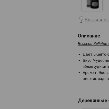
Billecart-Salmon
Boizel
Рассчитать ц
Bollinger
Bonnaire
Описание
Bonnet-Gilmert
Besserat Bellefon 
Bourgeois Diaz
Boutillez Marchand
Цвет: Желто-
Breton Fils
Вкус: Чудесн
яблок ,удивит
Brimoncourt
Аромат: Эксп
Brocard Pierre
свежих садов
Bruno Michel
Bruno Paillard
CH de LAuche
Деревянные
Camiat et Fils