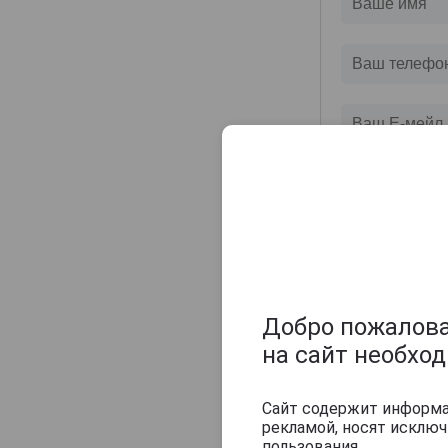
Champagne Sylvie Moreau
Champagne Veuve Doussot
Champagne de Barfontarc
Chanoine Freres
Chapuy
Charlemagne
Charles Heidsieck
Charles de Cazanove
Chartogne-Taillet
Christophe Mignon
Clandestin
Добро пожаловат
Clement & Fils
на сайт необхо
Collard-Picard
Collery
Сайт содержит информац
рекламой, носят исклю
Colligny
пользования.