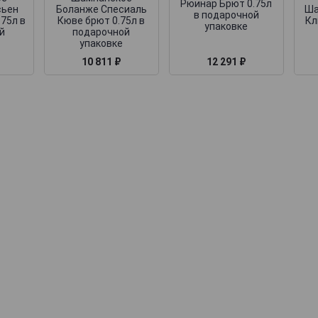
Рюинар Брют 0.75л
сьен
Боланже Спесиаль
Ша
в подарочной
75л в
Кюве брют 0.75л в
Кл
упаковке
й
подарочной
упаковке
10 811 ₽
12 291 ₽