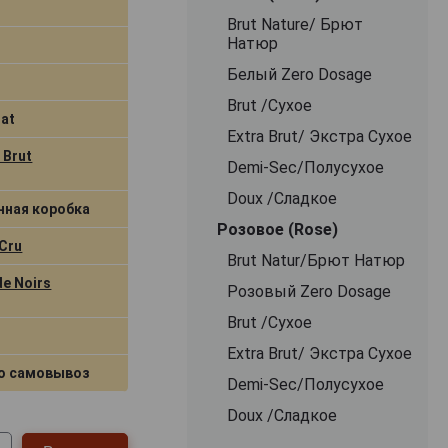
Brut Nature/ Брют
Натюр
Белый Zero Dosage
Brut /Сухое
rat
Extra Brut/ Экстра Сухое
 Brut
Demi-Sec/Полусухое
Doux /Сладкое
нная коробка
Розовое (Rose)
Cru
Brut Natur/Брют Натюр
de Noirs
Розовый Zero Dosage
Brut /Сухое
Extra Brut/ Экстра Сухое
о самовывоз
Demi-Sec/Полусухое
Doux /Сладкое