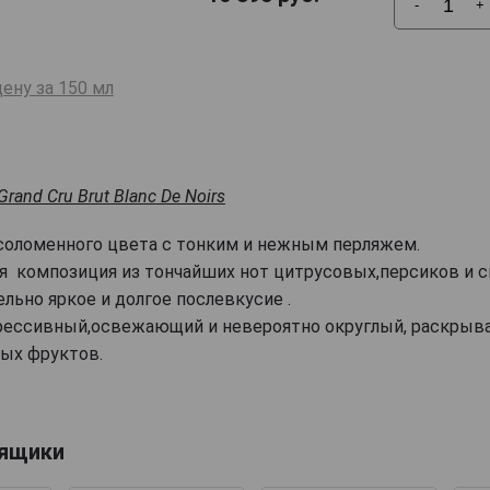
-
+
ену за 150 мл
Grand Cru Brut Blanc De Noirs
соломенного цвета с тонким и нежным перляжем.
ая композиция из тончайших нот цитрусовых,персиков и 
ельно яркое и долгое послевкусие .
рессивный,освежающий и невероятно округлый, раскрыв
ых фруктов.
 ящики