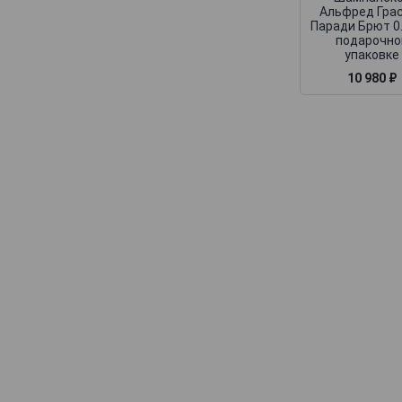
Deutz
Альфред Гра
Паради Брют 0.
Devaux
подарочно
упаковке
Dhondt-Grellet
10 980 ₽
Didier Chopin
Dom Caudron
Domaine Nowack
Domaine la Borderie
Dominique Neuville
Doyard
Drappier
Dremon Pere & Fils
Dremont Marroy
Duval-Leroy
Egly-Ouriet
Elemart Robion