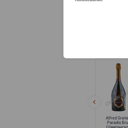
Consulat Palace
Contrees
Cossy-Pechon
Crete Chamberlin
Cuillier
Похожие Ша
Dampierre
Daniel Leclerc
David Leclapart
De Saint Gall
De Vilmont
Delamotte
Delot
Demiere
Alfred Grati
Demonge
Paradis Br
Шампанск