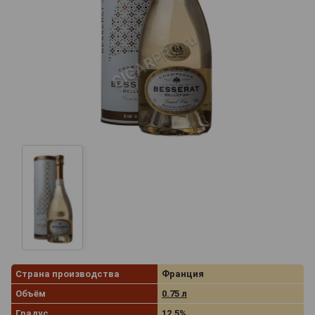
Страна производства
Франция
Объём
0.75 л
Градус
12.5%