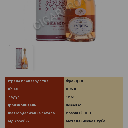
Страна производства
Франция
Объём
0.75 л
Градус
12.5%
Производитель
Besserat
Цвет/содержание сахара
Розовый Brut
Вид коробки
Металлическая туба