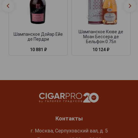
Шампанское Кюве де
Шампанское Дойар Ейе
Моан Бессера де
де Пердри
Бельфон 0.75л
10 881 ₽
10 124 ₽
Контакты
г. Москва, Серпуховский вал, д. 5