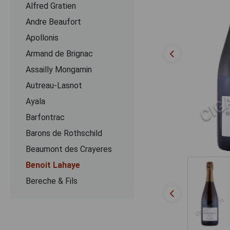
Alfred Gratien
Andre Beaufort
Apollonis
Armand de Brignac
Assailly Mongamin
Autreau-Lasnot
Ayala
Barfontrac
Barons de Rothschild
Beaumont des Crayeres
Benoit Lahaye
Bereche & Fils
Bernard Remy
Besserat de Bellefon
Beurton & Fils