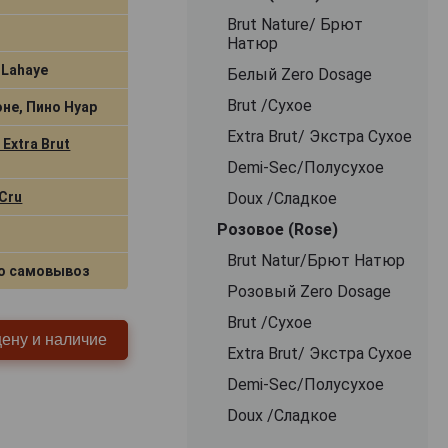
Brut Nature/ Брют
Натюр
 Lahaye
Белый Zero Dosage
Brut /Сухое
не, Пино Нуар
Extra Brut/ Экстра Сухое
Extra Brut
Demi-Sec/Полусухое
Cru
Doux /Сладкое
Розовое (Rose)
Brut Natur/Брют Натюр
о самовывоз
Розовый Zero Dosage
Brut /Сухое
цену и наличие
Extra Brut/ Экстра Сухое
Demi-Sec/Полусухое
Doux /Сладкое