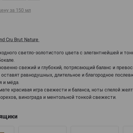
ену за 150 мл
nd Cru Brut Nature
ходного светло-золотистого цвета с элегантнейшей и тон
окале.
новенно свежий и глубокий, потрясающий баланс и превос
е оставят равнодушных, длительное и благородное послев
я и мёда.
мате красивая игра свежести и баланса, ноты спелой жел
орехов, винограда и ментольной тонкой свежести.
 ящики