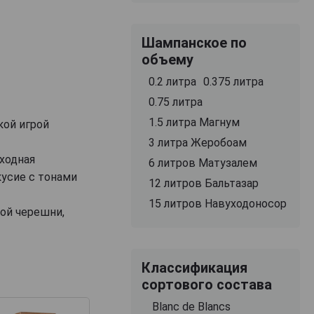
Шампанское по
объему
0.2 литра
0.375 литра
0.75 литра
1.5 литра Магнум
кой игрой
3 литра Жеробоам
ходная
6 литров Матузалем
кусие с тонами
12 литров Бальтазар
15 литров Навуходоносор
той черешни,
Классификация
сортового состава
Blanc de Blancs