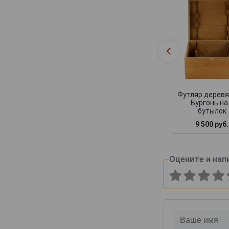
Canard-Duchene
Cattier
Cazals
Cedric Bouchard
Champagne AR Lenoble
Champagne Andre Robert
Футляр дерев
Champagne Augustin
Бургонь на
бутылок
Champagne Casters Liebart
9 500 руб.
Champagne Dumenil
hampagne Jean Jacques Lamoureux
Оцените и нап
Champagne Lagache
Champagne Lucien Roguet
Champagne Maxime Blin
Champagne Michel Genet