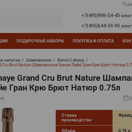
Пода
+7(495)998-54-45
алко
+7(495)644-59-95
алко
ЦИИ
ПОДАРОЧНЫЕ НАБОРЫ
ПОКУПКА И ОПЛАТА
КОН
е напитки
Шампанское
Benoit Lahaye
nd Cru Brut Nature Шампанское Бенуа Лайе Гран Крю Брют Натюр 0.
haye Grand Cru Brut Nature Шамп
йе Гран Крю Брют Натюр 0.75л
ыв
С
Страна
Франц
производства
Объём
0.75 л