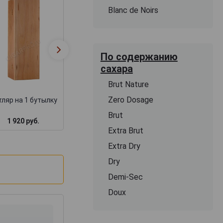
Blanc de Noirs
Футляр Бордо
Деревянная
подарочный дл
По содержанию
коробка для коньяка
набора бутылок
сахара
замком + барха
Brut Nature
Zero Dosage
ляр на 1 бутылку
Brut
1 920 руб.
1 717 руб.
3 000 руб.
Extra Brut
Extra Dry
Dry
Demi-Sec
Doux