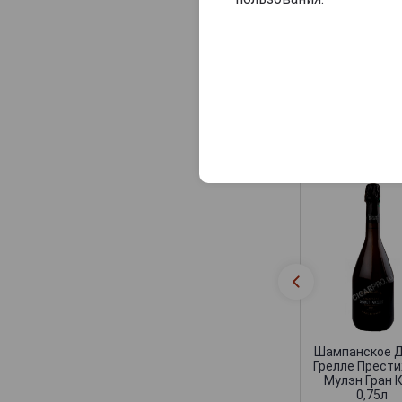
Consulat Palace
Contrees
Cossy-Pechon
Crete Chamberlin
Cuillier
Похожие Ша
Dampierre
Daniel Leclerc
David Leclapart
De Saint Gall
De Vilmont
Delamotte
Delot
Demiere
Шампанское Д
Грелле Прест
Demonge
Мулэн Гран 
0,75л