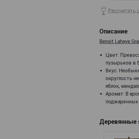
Billecart-Salmon
Рассчитать ц
Boizel
Bollinger
Описание
Bonnaire
Benoit Lahaye Gra
Bonnet-Gilmert
Цвет: Превос
Bourgeois Diaz
пузырьков в б
Boutillez Marchand
Вкус: Необык
Breton Fils
округлость н
Brimoncourt
яблок, миндал
Аромат: В аро
Brocard Pierre
поджаренных 
Bruno Michel
Bruno Paillard
Деревянные
CH de LAuche
Camiat et Fils