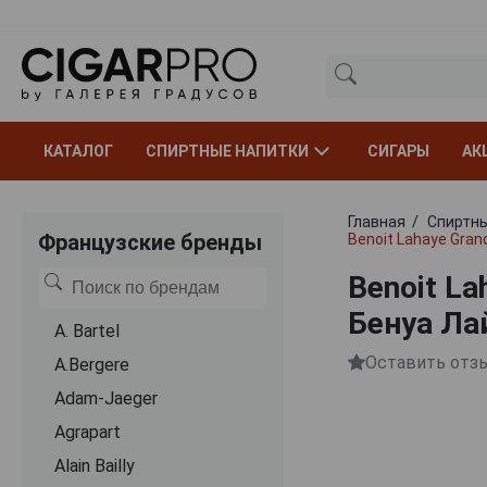
КАТАЛОГ
СПИРТНЫЕ НАПИТКИ
СИГАРЫ
АК
Главная
Спиртны
Французские бренды
Benoit Lahaye Gra
Benoit La
Бенуа Ла
A. Bartel
Оставить отз
A.Bergere
Adam-Jaeger
Agrapart
Alain Bailly