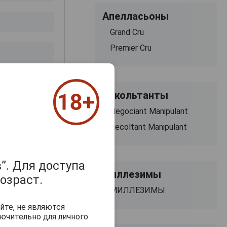
Апелласьоны
Grand Cru
Premier Cru
з 2000 знаков
Рекольтанты
Negociant Manipulant
Recoltant Manipulant
”. Для доступа
Миллезимы
озраст.
МИЛЛЕЗИМЫ
йте, не являются
ючительно для личного