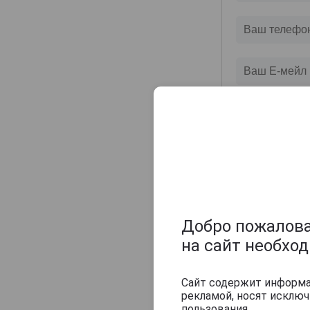
Champagne Sylvie Moreau
Champagne Veuve Doussot
Champagne de Barfontarc
Chanoine Freres
Chapuy
Charlemagne
Charles Heidsieck
Charles de Cazanove
Chartogne-Taillet
Christophe Mignon
Clandestin
Добро пожаловат
Clement & Fils
на сайт необхо
Collard-Picard
Collery
Сайт содержит информац
рекламой, носят исклю
Colligny
пользования.