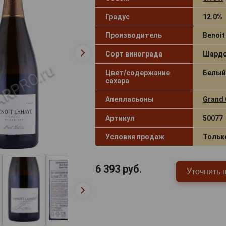
Градус
12.0%
Производитель
Benoit
Сорт винограда
Шардо
Цвет/содержание
Белый 
сахара
Апелласьоны
Grand 
Артикул
50077
Условия продаж
Тольк
6 393
руб.
Уточнить 