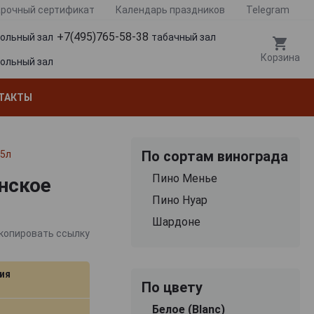
рочный сертификат
Календарь праздников
Telegram
+7(495)765-58-38
гольный зал
табачный зал
Корзина
гольный зал
ТАКТЫ
По сортам винограда
75л
Пино Менье
анское
Пино Нуар
Шардоне
копировать ссылку
ия
По цвету
Белое (Blanc)