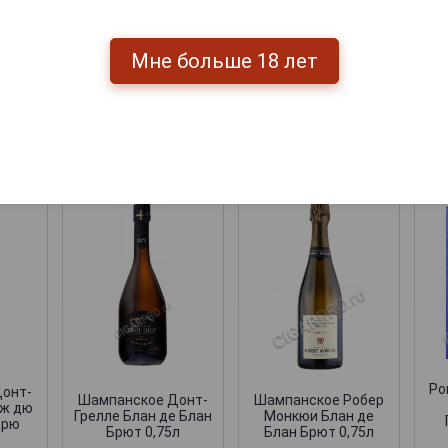
Мне больше 18 лет
Перейти
мпанские
Po
онт-
Шампанское Донт-
Шампанское Робер
иж дю
Грелле Блан де Блан
Монкюи Блан де
Крю
Брют 0,75л
Блан Брют 0,75л