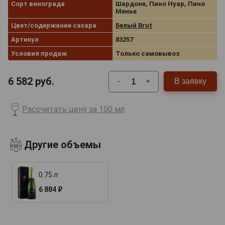
Сорт винограда
Шардоне, Пино Нуар, Пино
Менье
Цвет/содержание сахара
Белый Brut
Артикул
83257
Условия продаж
Только самовывоз
6 582
руб.
В заявку
-
+
Рассчитать цену за 150 мл
Другие объемы
0.75 л
6 884 ₽