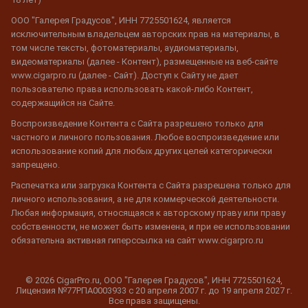
ООО "Галерея Градусов", ИНН 7725501624, является
исключительным владельцем авторских прав на материалы, в
том числе тексты, фотоматериалы, аудиоматериалы,
видеоматериалы (далее - Контент), размещенные на веб-сайте
www.cigarpro.ru (далее - Сайт). Доступ к Сайту не дает
пользователю права использовать какой-либо Контент,
содержащийся на Сайте.
Воспроизведение Контента с Сайта разрешено только для
частного и личного пользования. Любое воспроизведение или
использование копий для любых других целей категорически
запрещено.
Распечатка или загрузка Контента с Сайта разрешена только для
личного использования, а не для коммерческой деятельности.
Любая информация, относящаяся к авторскому праву или праву
собственности, не может быть изменена, и при ее использовании
обязательна активная гиперссылка на сайт www.cigarpro.ru
© 2026 CigarPro.ru, ООО "Галерея Градусов", ИНН 7725501624,
Лицензия №77РПА0003933 c 20 апреля 2007 г. до 19 апреля 2027 г.
Все права защищены.