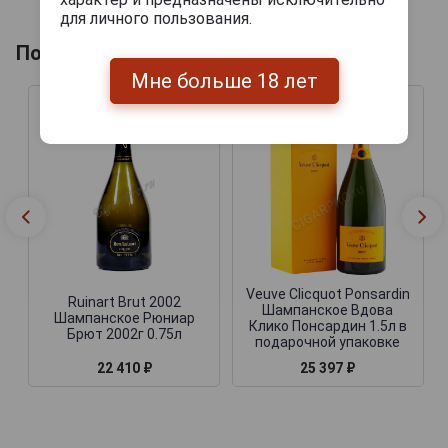
для личного пользования.
Похожие Шампанские
Мне больше 18 лет
Veuve Clicquot Ponsardin
Ruinart Brut 2002
Шампанское Вдова
Шампанское Рюниар
Клико Понсардин 1.5л в
Брют 2002г 0.75л
подарочной упаковке
22 410 ₽
25 397 ₽