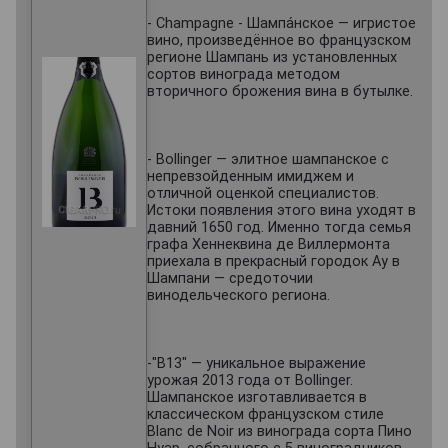
- Champagne - Шампа́нское — игристое
вино, произведённое во французском
регионе Шампань из установленных
сортов винограда методом
вторичного брожения вина в бутылке.
- Bollinger — элитное шампанское с
непревзойденным имиджем и
отличной оценкой специалистов.
Истоки появления этого вина уходят в
давний 1650 год. Именно тогда семья
графа Хеннеквина де Виллермонта
приехала в прекрасный городок Ау в
Шампани — средоточии
винодельческого региона.
-"B13" — уникальное выражение
урожая 2013 года от Bollinger.
Шампанское изготавливается в
классическом французском стиле
Blanc de Noir из винограда сорта Пино