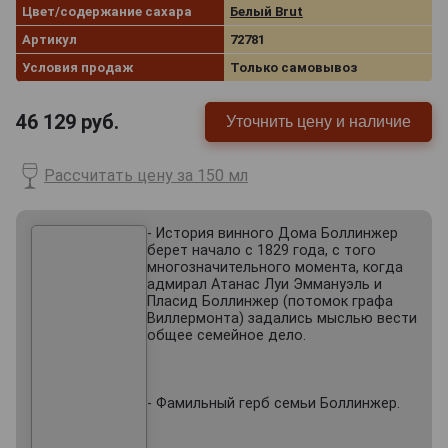
Цвет/содержание сахара
Белый Brut
Артикул
72781
Условия продаж
Только самовывоз
46 129
руб.
Уточнить цену и наличие
Рассчитать цену за 150 мл
- История винного Дома Боллинжер
берет начало с 1829 года, с того
многозначительного момента, когда
адмирал Атанас Луи Эммануэль и
Пласид Боллинжер (потомок графа
Виллермонта) задались мыслью вести
общее семейное дело.
- Фамильный герб семьи Боллинжер.