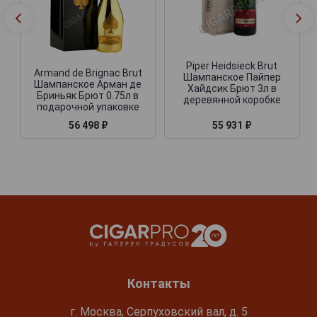
Piper Heidsieck Brut
Armand de Brignac Brut
Шампанское Пайпер
Шампанское Арман де
Хайдсик Брют 3л в
Бриньяк Брют 0.75л в
деревянной коробке
подарочной упаковке
55 931 ₽
56 498 ₽
Контакты
г. Москва, Серпуховский вал, д. 5