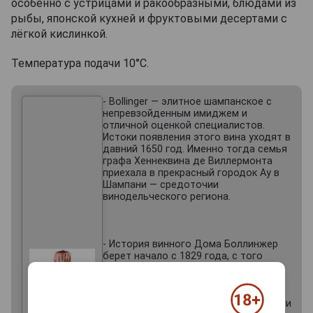
особенно с устрицами и ракообразными, блюдами из
рыбы, японской кухней и фруктовыми десертами с
лёгкой кислинкой.
Температура подачи 10°С.
- Bollinger — элитное шампанское с
непревзойденным имиджем и
отличной оценкой специалистов.
Истоки появления этого вина уходят в
давний 1650 год. Именно тогда семья
графа Хеннеквина де Виллермонта
приехала в прекрасный городок Ау в
Шампани — средоточии
винодельческого региона.
- История винного Дома Боллинжер
берет начало с 1829 года, с того
многозначительного момента, когда
адмирал Атанас Луи Эммануэль и
Пласид Боллинжер (потомок графа
Виллермонта) задались мыслью вести