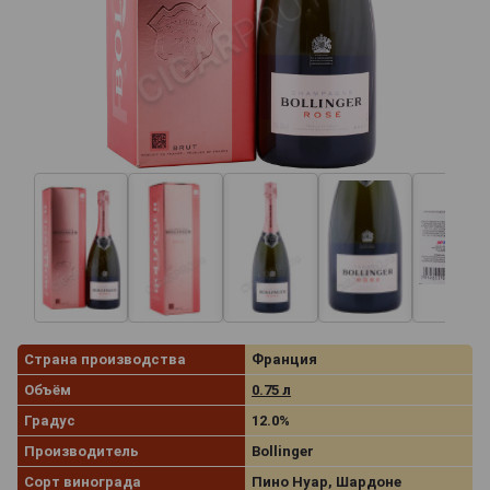
Страна производства
Франция
Объём
0.75 л
Градус
12.0%
Производитель
Bollinger
Сорт винограда
Пино Нуар, Шардоне