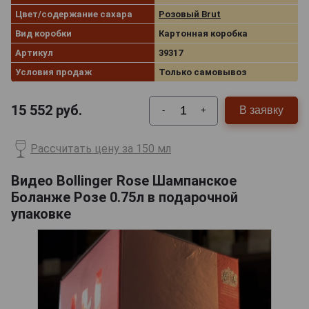
Цвет/содержание сахара
Розовый Brut
Вид коробки
Картонная коробка
Артикул
39317
Условия продаж
Только самовывоз
15 552
руб.
В заявку
-
+
Рассчитать цену за 150 мл
Видео Bollinger Rose Шампанское
Боланже Розе 0.75л в подарочной
упаковке