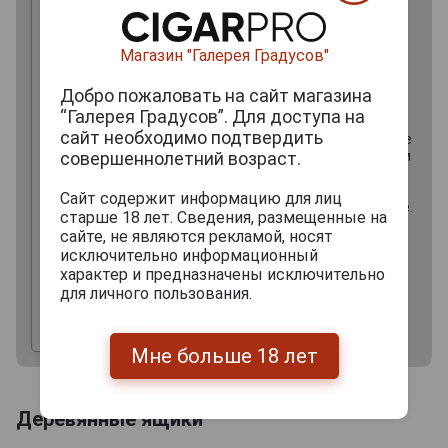
общее семейное дело.
Магазин "Галерея Градусов"
- Фамильный герб семьи Боллинжер.
Добро пожаловать на сайт магазина
“Галерея Градусов”. Для доступа на
сайт необходимо подтвердить
- Champagne- Шампа́нское — игристое
совершеннолетний возраст.
вино, произведённое во французском
регионе Шампань из установленных
сортов винограда методом
Сайт содержит информацию для лиц
вторичного брожения вина в бутылке.
старше 18 лет. Сведения, размещенные на
сайте, не являются рекламой, носят
исключительно информационный
характер и предназначены исключительно
- Rose Brut — прекрасный цветок,
для личного пользования.
"роза в бокале", олицетворяющая
величие винного дома Bollinger. Это
вино впервые открыло себя миру
больше четырех десятилетий назад.
Мне больше 18 лет
Деревянные ящики