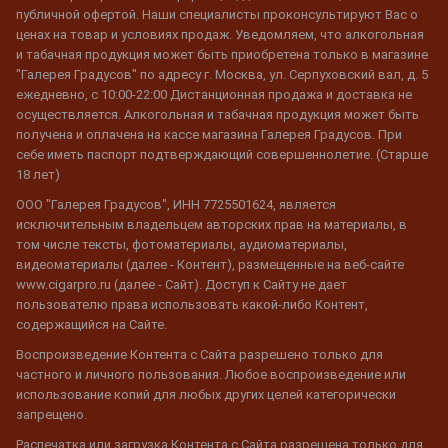
публичной офертой. Наши специалисты проконсультируют Вас о
ценах на товар и условиях продаж. Уведомляем, что алкогольная
и табачная продукция может быть приобретена только в магазине
"Галерея Градусов" по адресу г. Москва, ул. Серпуховский вал, д. 5
ежедневно, с 10:00-22:00 Дистанционная продажа и доставка не
осуществляется. Алкогольная и табачная продукция может быть
получена и оплачена на кассе магазина Галерея Градусов. При
себе иметь паспорт подтверждающий совершеннолетие. (Старше
18 лет)
ООО "Галерея Градусов", ИНН 7725501624, является
исключительным владельцем авторских прав на материалы, в
том числе тексты, фотоматериалы, аудиоматериалы,
видеоматериалы (далее - Контент), размещенные на веб-сайте
www.cigarpro.ru (далее - Сайт). Доступ к Сайту не дает
пользователю права использовать какой-либо Контент,
содержащийся на Сайте.
Воспроизведение Контента с Сайта разрешено только для
частного и личного пользования. Любое воспроизведение или
использование копий для любых других целей категорически
запрещено.
Распечатка или загрузка Контента с Сайта разрешена только для