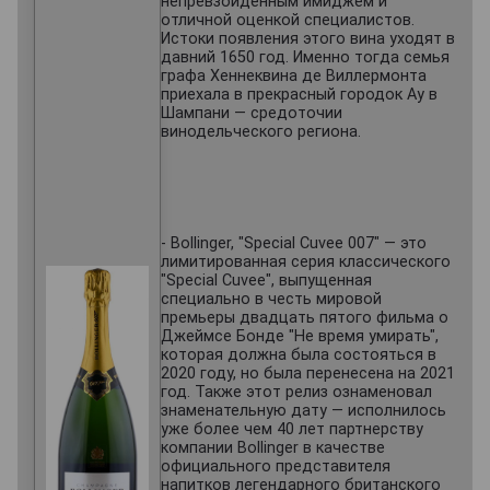
непревзойденным имиджем и
отличной оценкой специалистов.
Истоки появления этого вина уходят в
давний 1650 год. Именно тогда семья
графа Хеннеквина де Виллермонта
приехала в прекрасный городок Ау в
Шампани — средоточии
винодельческого региона.
- Bollinger, "Special Cuvee 007" — это
лимитированная серия классического
"Special Cuvee", выпущенная
специально в честь мировой
премьеры двадцать пятого фильма о
Джеймсе Бонде "Не время умирать",
которая должна была состояться в
2020 году, но была перенесена на 2021
год. Также этот релиз ознаменовал
знаменательную дату — исполнилось
уже более чем 40 лет партнерству
компании Bollinger в качестве
официального представителя
напитков легендарного британского