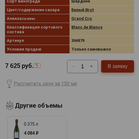
Сорт винограда
Шардоне
Цвет/содержание сахара
Белый Brut
Апелласьоны
Grand Cru
Классификация сортового
Blanc de Blancs
состава
Артикул
304879
Условия продаж
Только самовывоз
7 625
руб.
В заявку
-
+
Рассчитать цену за 150 мл
Другие объемы
0.375 л
4 084 ₽