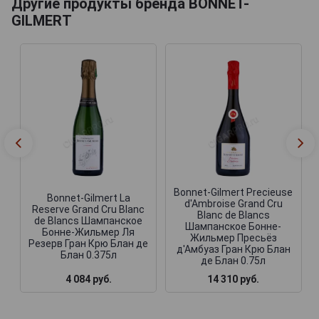
Другие продукты бренда BONNET-
GILMERT
Bonnet-Gilmert Precieuse
Bonnet-Gilmert La
d'Ambroise Grand Cru
Reserve Grand Cru Blanc
Blanc de Blancs
de Blancs Шампанское
Шампанское Бонне-
Бонне-Жильмер Ля
Жильмер Пресьёз
Резерв Гран Крю Блан де
д'Амбуаз Гран Крю Блан
Блан 0.375л
де Блан 0.75л
4 084 руб.
14 310 руб.