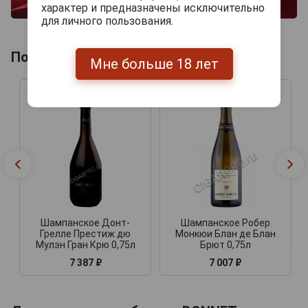
характер и предназначены исключительно
для личного пользования.
Похожие Шампанские
Мне больше 18 лет
Шампанское Донт-
Шампанское Робер
Грелле Престиж дю
Монкюи Блан де Блан
Мулэн Гран Крю 0,75л
Брют 0,75л
7 387 ₽
7 007 ₽