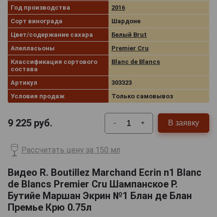
Год производства
2016
Сорт винограда
Шардоне
Цвет/содержание сахара
Белый Brut
Апелласьоны
Premier Cru
Классификация сортового
Blanc de Blancs
состава
Артикул
303323
Условия продаж
Только самовывоз
9 225
руб.
В заявку
-
+
Рассчитать цену за 150 мл
Видео R. Boutillez Marchand Ecrin n1 Blanc
de Blancs Premier Cru Шампанское Р.
Бутийе Маршан Экрин №1 Блан де Блан
Премье Крю 0.75л