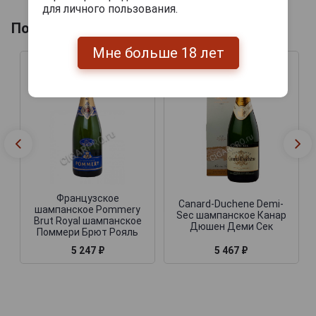
для личного пользования.
Похожие Шампанские
Мне больше 18 лет
Французское
Canard-Duchene Demi-
шампанское Pommery
Sec шампанское Канар
Brut Royal шампанское
Дюшен Деми Сек
Поммери Брют Рояль
5 247 ₽
5 467 ₽