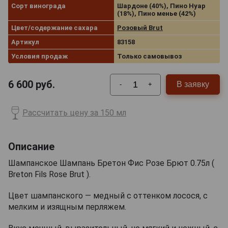
Сорт винограда
Шардоне (40%), Пино Нуар
(18%), Пино менье (42%)
Цвет/содержание сахара
Розовый Brut
Артикул
83158
Условия продаж
Только самовывоз
6 600
руб.
В заявку
-
+
Рассчитать цену за 150 мл
Описание
Шампанское Шампань Бретон Фис Розе Брют 0.75л (
Breton Fils Rose Brut ).
Цвет шампанского — медный с оттенком лосося, с
мелким и изящным перляжем.