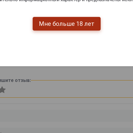
Мне больше 18 лет
янный
Подарочная коробка
Футляр деревянный
 6
для вина Бургонь
Бургонь Дуб на 2
Фут
Дуб на 3 бутылки
бутылки
6 000 руб.
4 160 руб.
ишите отзыв: