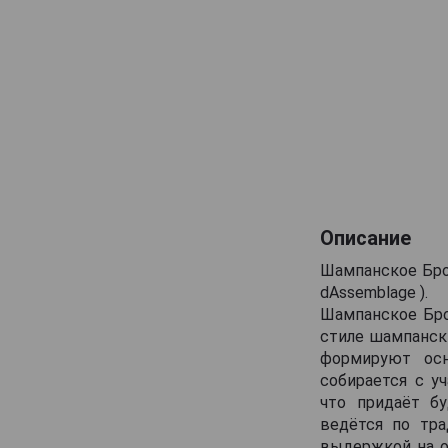
Canard-Duchene
Cattier
Cazals
Cedric Bouchard
Champagne AR Lenoble
Champagne Andre Robert
Champagne Augustin
Champagne Casters Liebart
Описание
Champagne Dumenil
Шампанское Брок
dAssemblage ).
Champagne Jean Jacques Lamoureux
Шампанское Бро
Champagne Lagache
стиле шампанск
Champagne Lucien Roguet
формируют осн
собирается с у
Champagne Maxime Blin
что придаёт бу
Champagne Michel Genet
ведётся по тр
выдержкой на о