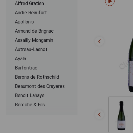
Alfred Gratien
Andre Beaufort
Apollonis
Armand de Brignac
Assailly Mongamin
Autreau-Lasnot
Ayala
Barfontrac
Barons de Rothschild
Beaumont des Crayeres
Benoit Lahaye
Bereche & Fils
Bernard Remy
Besserat de Bellefon
Beurton & Fils