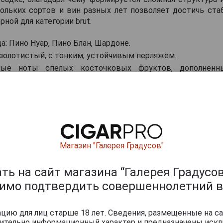
ольких сортов и вин разных лет позволяет достичь стаб
рной для категории brut.
а: Пино Нуар, Пино Блан, Шардоне.
-золотистый, с тонким, устойчивым перляжем.
ные ноты спелых косточковых фруктов, дополнен
инеральной свежестью.
ый и многослойный, с кремовой текстурой, цитрусов
родолжительным послевкусием с тостовыми оттенками.
ские сочетания: подходит в качестве аперитива, сочетае
ыбы и фруктовыми десертами.
ервировки: 6–8 °C.
Магазин "Галерея Градусов"
ь на сайт магазина “Галерея Градусов
 ящики
димо подтвердить совершеннолетний в
ию для лиц старше 18 лет. Сведения, размещенные на са
чительно информационный характер и предназначены искл