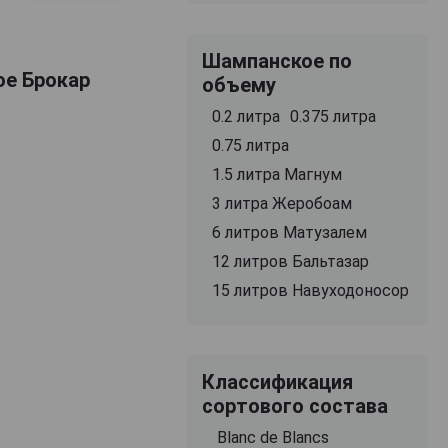
Шампанское по
ое Брокар
объему
0.2 литра
0.375 литра
0.75 литра
1.5 литра Магнум
3 литра Жеробоам
6 литров Матузалем
12 литров Бальтазар
15 литров Навуходоносор
Классификация
сортового состава
Blanc de Blancs