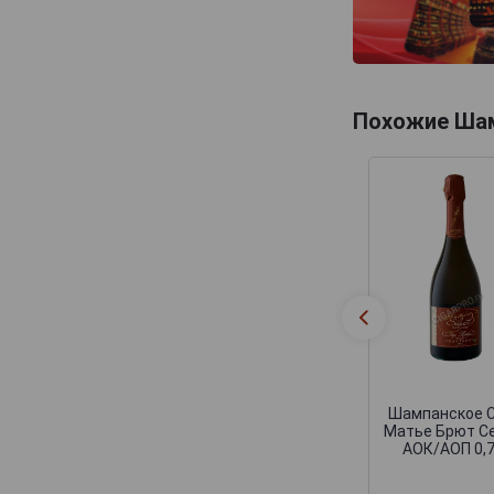
Eric Rodez
Eric Taillet
Ernest Remy
Похожие Ша
Etienne Calsac
Eugene III
Fabien Bergeronneau
Fallet Dart
Fleury Pere et Fils
Forget Brimont
Francis Boulard & Fille
Francis Orban
Franck Pascal
Шампанское 
Frederic Savart
Матье Брют С
АОК/АОП 0,
Frerejean Freres