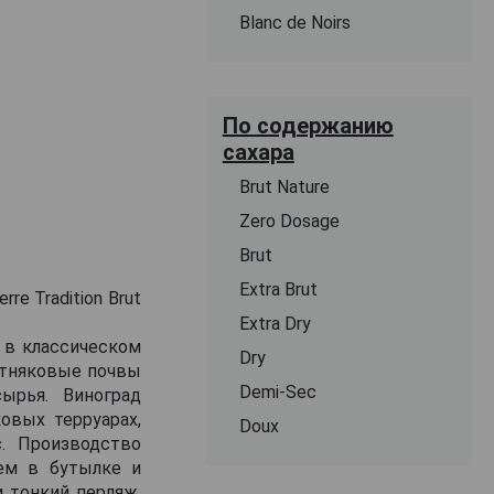
Blanc de Noirs
По содержанию
сахара
Brut Nature
Zero Dosage
Brut
Extra Brut
e Tradition Brut
Extra Dry
 в классическом
Dry
стняковые почвы
Demi-Sec
ырья. Виноград
овых терруарах,
Doux
с. Производство
ем в бутылке и
 тонкий перляж.