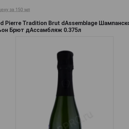
ену за 150 мл
d Pierre Tradition Brut dAssemblage Шампанск
ьон Брют дАссамбляж 0.375л