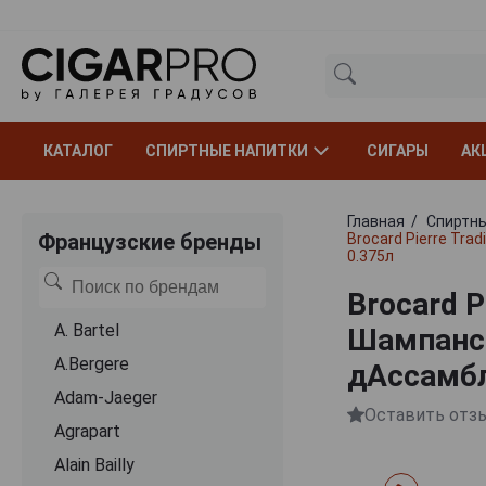
КАТАЛОГ
СПИРТНЫЕ НАПИТКИ
СИГАРЫ
АК
Главная
Спиртны
Французские бренды
Brocard Pierre Tr
0.375л
Brocard P
A. Bartel
Шампанск
A.Bergere
дАссамбл
Adam-Jaeger
Оставить отз
Agrapart
Alain Bailly