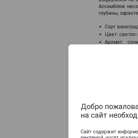
Champagne Sylvie Moreau
Ассамбляж неск
Champagne Veuve Doussot
глубины, характе
Champagne de Barfontarc
Сорт виноград
Chanoine Freres
Цвет: светло
Chapuy
Аромат: соч
Charlemagne
штрихами и м
Charles Heidsieck
Вкус: богат
нюансами и п
Charles de Cazanove
Гастрономиче
Chartogne-Taillet
блюдами из р
Christophe Mignon
Температура с
Clandestin
Clement & Fils
Добро пожаловат
Деревянные
на сайт необхо
Collard-Picard
Collery
Сайт содержит информац
Colligny
рекламой, носят исклю