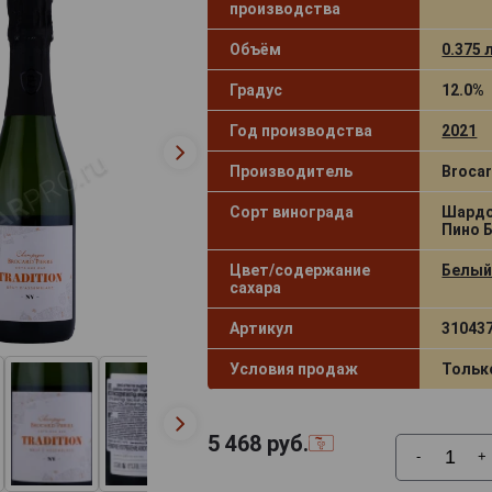
производства
Объём
0.375 
Градус
12.0%
Год производства
2021
Производитель
Brocar
Сорт винограда
Шардо
Пино 
Цвет/содержание
Белый
сахара
Артикул
31043
Условия продаж
Тольк
5 468
руб.
-
+