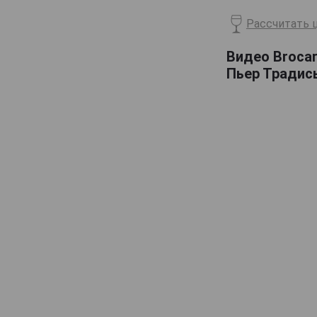
Billecart-Salmon
Рассчитать ц
Boizel
Видео Brocar
Bollinger
Пьер Традис
Bonnaire
Bonnet-Gilmert
Bourgeois Diaz
Boutillez Marchand
Breton Fils
Brimoncourt
Brocard Pierre
Bruno Michel
Bruno Paillard
CH de LAuche
Camiat et Fils