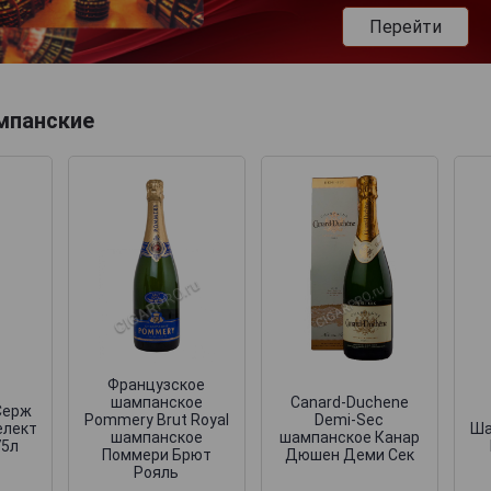
Перейти
мпанские
Французское
шампанское
Canard-Duchene
Серж
Pommery Brut Royal
Demi-Sec
елект
Ша
шампанское
шампанское Канар
75л
Поммери Брют
Дюшен Деми Сек
Рояль