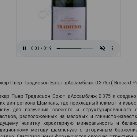
ар Пьер Традисьон Брют дАссамбляж 0.375л ( Brocard Pierr
кар Пьер Традисьон Брют дАссамбляж 0.375 л создано
их вин региона Шампань, где прохладный климат и изве
ову для получения свежего и структурированного с
частков, расположенных на меловых и глинисто-известк
дущему напитку характерную минеральность и балан
адиционному методу шампенуаз с вторичным брожени
садке, благодаря чему формируется сложная структура и