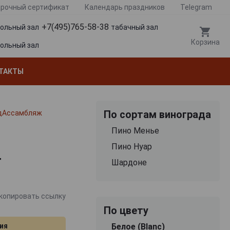
рочный сертификат
Календарь праздников
Telegram
+7(495)765-58-38
гольный зал
табачный зал
Корзина
гольный зал
ТАКТЫ
По сортам винограда
т дАссамбляж
Пино Менье
Пино Нуар
т
Шардоне
копировать ссылку
По цвету
ия
Белое (Blanc)