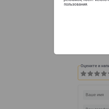
Consulat Palace
пользования.
Contrees
Cossy-Pechon
Crete Chamberlin
Cuillier
Футляр дерев
Бургонь на
Dampierre
бутылок
Daniel Leclerc
9 500 руб.
David Leclapart
De Saint Gall
Оцените и нап
De Vilmont
Delamotte
Delot
Demiere
Demonge