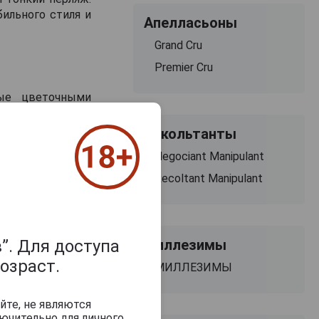
ильного стиля и
Апелласьоны
Grand Cru
Premier Cru
ные цветочными
Рекольтанты
о-минеральными
Negociant Manipulant
тся с закусками,
Recoltant Manipulant
Миллезимы
”. Для доступа
озраст.
МИЛЛЕЗИМЫ
йте, не являются
ючительно для личного