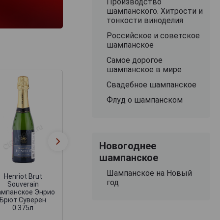
Производство
шампанского. Хитрости и
тонкости виноделия
Российское и советское
шампанское
Самое дорогое
шампанское в мире
Свадебное шампанское
Флуд о шампанском
Jacquart Mosaiq
Jacquart Demi-Sec
Extra Brut
Новогоднее
Mosaique
Шампанское
шампанское Жакарт
шампанское
Жакарт Мозаи
Деми-Сек Мозаик
Экстра Брют 0.7
Шампанское на Новый
Henriot Brut
год
Souverain
мпанское Энрио
Брют Суверен
0.375л