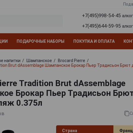
Пода
+7(495)998-54-45
алко
+7(495)644-59-95
алко
ЦИИ
ПОДАРОЧНЫЕ НАБОРЫ
ПОКУПКА И ОПЛАТА
КОН
е напитки
Шампанское
Brocard Pierre
adition Brut dAssemblage Шампанское Брокар Пьер Традисьон Брю
ierre Tradition Brut dAssemblage
ое Брокар Пьер Традисьон Брю
яж 0.375л
ыв
С
Страна
Франц