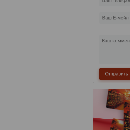
Deutz
Devaux
Dhondt-Grellet
Didier Chopin
Dom Caudron
Domaine Nowack
Domaine la Borderie
Dominique Neuville
Doyard
Drappier
Dremon Pere & Fils
Dremont Marroy
Duval-Leroy
Egly-Ouriet
Elemart Robion