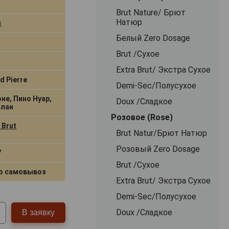
Brut Nature/ Брют
Натюр
л
Белый Zero Dosage
Brut /Сухое
Extra Brut/ Экстра Сухое
d Pierre
Demi-Sec/Полусухое
не, Пино Нуар,
Doux /Сладкое
Блан
Розовое (Rose)
 Brut
Brut Natur/Брют Натюр
Розовый Zero Dosage
7
Brut /Сухое
о самовывоз
Extra Brut/ Экстра Сухое
Demi-Sec/Полусухое
Doux /Сладкое
В заявку