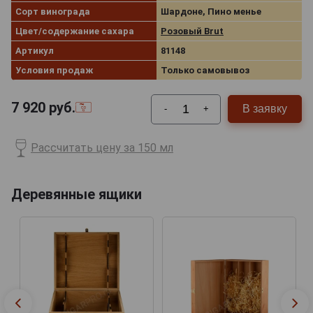
Сорт винограда
Шардоне, Пино менье
Цвет/содержание сахара
Розовый Brut
Артикул
81148
Условия продаж
Только самовывоз
7 920
руб.
В заявку
-
+
Рассчитать цену за 150 мл
Деревянные ящики