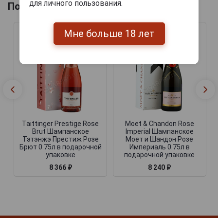
для личного пользования.
Похожие Шампанские
Мне больше 18 лет
Taittinger Prestige Rose
Moet & Chandon Rose
Brut Шампанское
Imperial Шампанское
Тэтэнжэ Престиж Розе
Моет и Шандон Розе
Брют 0.75л в подарочной
Империаль 0.75л в
упаковке
подарочной упаковке
8 366 ₽
8 240 ₽