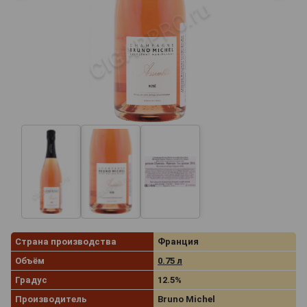
Страна производства
Франция
Объём
0.75 л
Градус
12.5%
Производитель
Bruno Michel