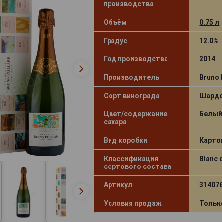
производства
Объём
0.75 л
Градус
12.0%
Год производства
2014
Производитель
Bruno 
Сорт винограда
Шард
Цвет/содержание
Белый 
сахара
Вид коробки
Карто
Классификация
Blanc 
сортового состава
Артикул
31407
Условия продаж
Тольк