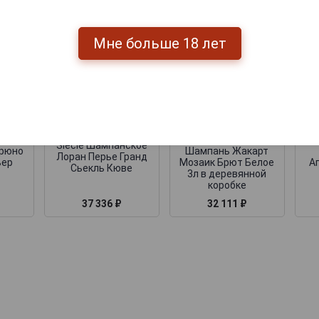
Мне больше 18 лет
Jacquart Brut
rd
Mosaique
A
Laurent-Perrier Grand
vee
Шампанское
Siecle Шампанское
Брюно
Шампань Жакарт
Лоран Перье Гранд
ьер
Мозаик Брют Белое
А
Сьекль Кюве
3л в деревянной
коробке
37 336 ₽
32 111 ₽