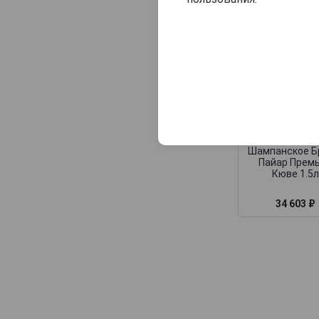
Consulat Palace
Contrees
Cossy-Pechon
Crete Chamberlin
Cuillier
Dampierre
Bruno Pailla
Premiere Cu
Daniel Leclerc
Шампанское 
Пайар Прем
David Leclapart
Кюве 1.5л
De Saint Gall
34 603 ₽
De Vilmont
Delamotte
Delot
Demiere
Demonge