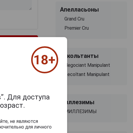
Апелласьоны
Grand Cru
Premier Cru
Рекольтанты
Negociant Manipulant
Recoltant Manipulant
”. Для доступа
Миллезимы
озраст.
МИЛЛЕЗИМЫ
йте, не являются
ючительно для личного