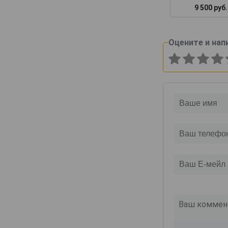
Canard-Duchene
9 500 руб.
Cattier
Cazals
Оцените и нап
Cedric Bouchard
Champagne AR Lenoble
Champagne Andre Robert
Champagne Augustin
Champagne Casters Liebart
Champagne Dumenil
Champagne Jean Jacques Lamoureux
Champagne Lagache
Champagne Lucien Roguet
Champagne Maxime Blin
Champagne Michel Genet