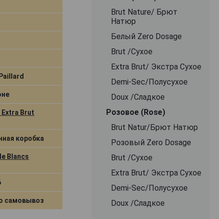
Brut Nature/ Брют
Натюр
Белый Zero Dosage
Brut /Сухое
Extra Brut/ Экстра Сухое
Paillard
Demi-Sec/Полусухое
оне
Doux /Сладкое
Розовое (Rose)
Extra Brut
Brut Natur/Брют Натюр
нная коробка
Розовый Zero Dosage
de Blancs
Brut /Сухое
Extra Brut/ Экстра Сухое
6
Demi-Sec/Полусухое
о самовывоз
Doux /Сладкое