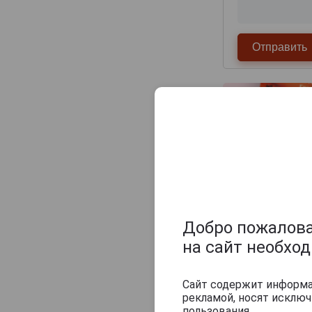
Champagne Sylvie Moreau
Champagne Veuve Doussot
Champagne de Barfontarc
Chanoine Freres
Chapuy
Charlemagne
Charles Heidsieck
Charles de Cazanove
Chartogne-Taillet
Christophe Mignon
Clandestin
Добро пожаловат
Clement & Fils
на сайт необхо
Похожие Ша
Collard-Picard
Collery
Сайт содержит информац
рекламой, носят исклю
Colligny
пользования.