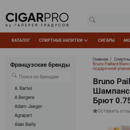
КАТАЛОГ
СПИРТНЫЕ НАПИТКИ
СИГАРЫ
АК
Главная
Спиртны
Французские бренды
Bruno Paillard Bla
подарочной упако
Bruno Pail
A. Bartel
Шампанск
A.Bergere
Брют 0.7
Adam-Jaeger
Оставить отз
Agrapart
Alain Bailly