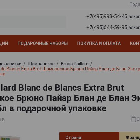
Пода
+7(495)998-54-45
алко
+7(495)644-59-95
алко
ЦИИ
ПОДАРОЧНЫЕ НАБОРЫ
ПОКУПКА И ОПЛАТА
КОН
е напитки
Шампанское
Bruno Paillard
nc de Blancs Extra Brut Шампанское Брюно Пайар Блан де Блан Экстр
вке
lard Blanc de Blancs Extra Brut
ое Брюно Пайар Блан де Блан Э
5л в подарочной упаковке
ыв
С
Страна
Франц