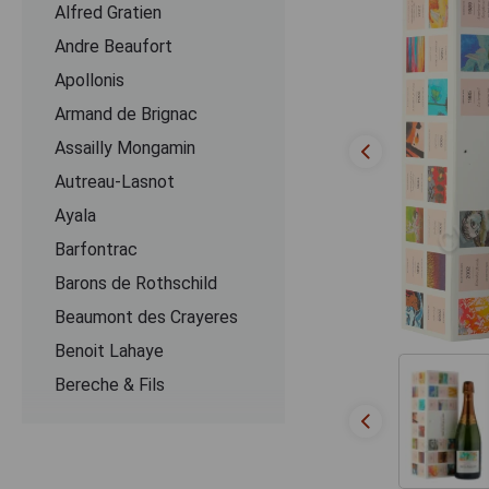
Alfred Gratien
Andre Beaufort
Apollonis
Armand de Brignac
Assailly Mongamin
Autreau-Lasnot
Ayala
Barfontrac
Barons de Rothschild
Beaumont des Crayeres
Benoit Lahaye
Bereche & Fils
Bernard Remy
Besserat de Bellefon
Beurton & Fils