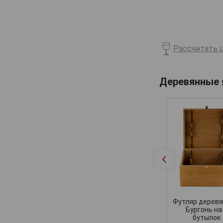
Billecart-Salmon
Boizel
Bollinger
Рассчитать ц
Bonnaire
Bonnet-Gilmert
Деревянные
Bourgeois Diaz
Boutillez Marchand
Breton Fils
Brimoncourt
Brocard Pierre
Bruno Michel
Bruno Paillard
CH de LAuche
Футляр дерев
Бургонь на
Camiat et Fils
бутылок