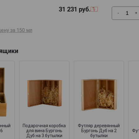
31 231
руб.
-
+
ену за 150 мл
 ящики
янный
Подарочная коробка
Футляр деревянный
 6
для вина Бургонь
Бургонь Дуб на 2
Фут
Дуб на 3 бутылки
бутылки