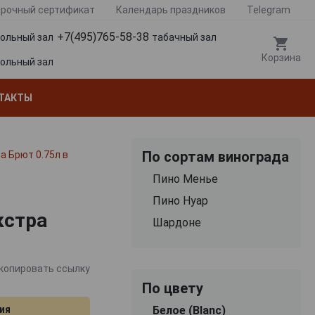
рочный сертификат
Календарь праздников
Telegram
+7(495)765-58-38
гольный зал
табачный зал
Корзина
гольный зал
ТАКТЫ
По сортам винограда
а Брют 0.75л в
Пино Менье
Пино Нуар
кстра
Шардоне
копировать ссылку
По цвету
ия
Белое (Blanc)