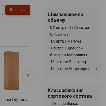
В заявку
Шампанское по
объему
0.2 литра
0.375 литра
0.75 литра
1.5 литра Магнум
3 литра Жеробоам
6 литров Матузалем
12 литров Бальтазар
15 литров Навуходоносор
Футляр Бордо
Деревянная
подарочный дл
коробка для коньяка
набора бутылок
замком + барха
Классификация
сортового состава
ляр на 1 бутылку
Blanc de Blancs