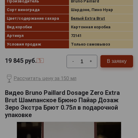
Производитель
Bruno Paillard
Сорт винограда
Шардоне, Пино Нуар
Цвет/содержание сахара
Белый Extra Brut
Вид коробки
Картонная коробка
Артикул
72141
Условия продаж
Только самовывоз
19 845
руб.
В заявку
-
+
Рассчитать цену за 150 мл
Видео Bruno Paillard Dosage Zero Extra
Brut Шампанское Брюно Пайар Дозаж
Зеро Экстра Брют 0.75л в подарочной
упаковке