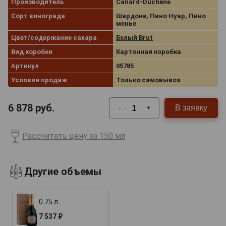
Производитель
Canard-Duchene
Сорт винограда
Шардоне, Пино Нуар, Пино
менье
Цвет/содержание сахара
Белый Brut
Вид коробки
Картонная коробка
Артикул
05785
Условия продаж
Только самовывоз
6 878
руб.
В заявку
-
+
Рассчитать цену за 150 мл
Другие объемы
0.75 л
7 537 ₽