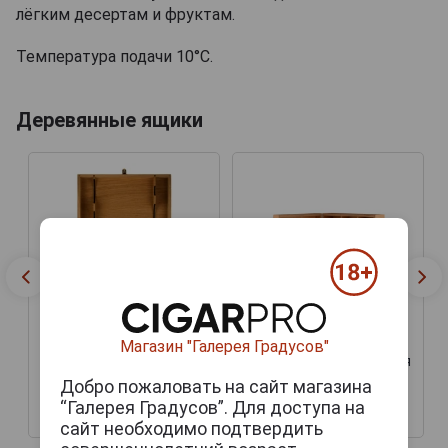
лёгким десертам и фруктам.
Температура подачи 10°С.
Деревянные ящики
Магазин "Галерея Градусов"
Подарочная коробка для
Футляр деревянный
вина Бургонь Дуб на 3
Добро пожаловать на сайт магазина
Бургонь на 6 бутылок
бутылки
“Галерея Градусов”. Для доступа на
9 500 руб.
6 000 руб.
сайт необходимо подтвердить