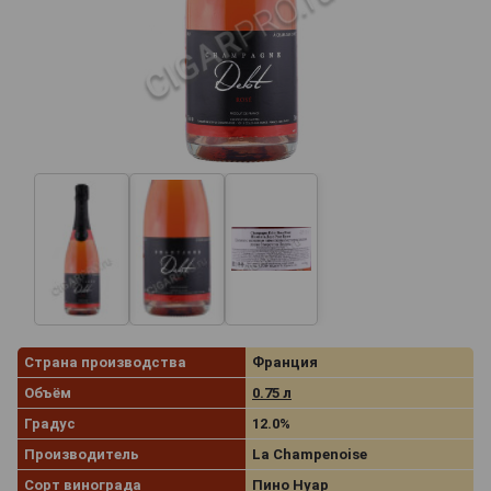
Страна производства
Франция
Объём
0.75 л
Градус
12.0%
Производитель
La Champenoise
Сорт винограда
Пино Нуар