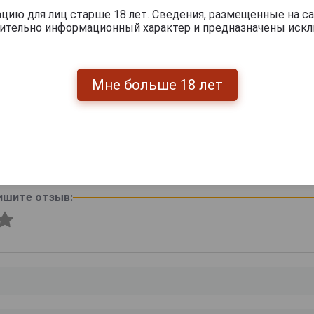
ию для лиц старше 18 лет. Сведения, размещенные на са
чительно информационный характер и предназначены искл
Мне больше 18 лет
янный
Подарочная коробка
Футляр деревянный
 6
для вина Бургонь
Бургонь Дуб на 2
Фут
Дуб на 3 бутылки
бутылки
6 000 руб.
4 160 руб.
ишите отзыв: