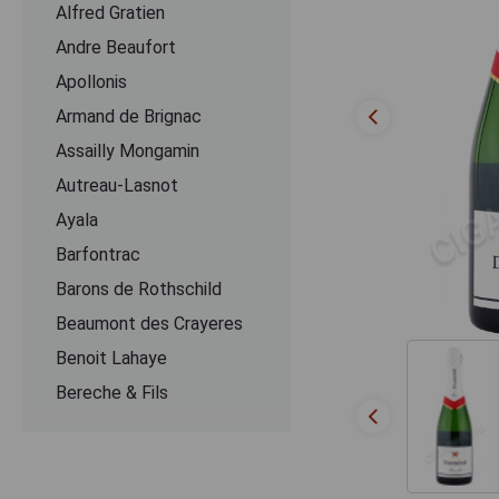
Alfred Gratien
Andre Beaufort
Apollonis
Armand de Brignac
Assailly Mongamin
Autreau-Lasnot
Ayala
Barfontrac
Barons de Rothschild
Beaumont des Crayeres
Benoit Lahaye
Bereche & Fils
Bernard Remy
Besserat de Bellefon
Beurton & Fils