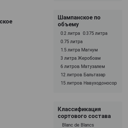
Шампанское по
нское
объему
0.2 литра
0.375 литра
0.75 литра
1.5 литра Магнум
3 литра Жеробоам
6 литров Матузалем
12 литров Бальтазар
15 литров Навуходоносор
Классификация
сортового состава
Blanc de Blancs