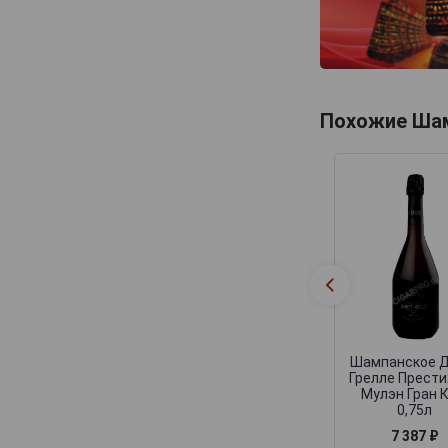
Eric Rodez
Eric Taillet
Ernest Remy
Etienne Calsac
Похожие Ша
Eugene III
Fabien Bergeronneau
Fallet Dart
Fleury Pere et Fils
Forget Brimont
Francis Boulard & Fille
Francis Orban
Franck Pascal
Шампанское Д
Грелле Прест
Frederic Savart
Мулэн Гран 
0,75л
Frerejean Freres
7 387 ₽