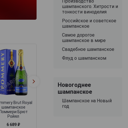
Производство
шампанского. Хитрости и
тонкости виноделия
Российское и советское
шампанское
Самое дорогое
шампанское в мире
Свадебное шампанское
Флуд о шампанском
Veuve Clicquot
Moet & Chando
Ponsardin
Nectar Imperial
Новогоднее
Шампанское Вдова
шампанское Мое
Клико Понсардин
Шандон Некта
шампанское
0.75л
Империал
Шампанское на Новый
mmery Brut Royal
год
шампанское
Поммери Брют
Ройял
6 689 ₽
7 646 ₽
7 245 ₽