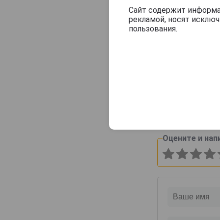
Consulat Palace
Сайт содержит информац
рекламой, носят исклю
Contrees
пользования.
Cossy-Pechon
Crete Chamberlin
Cuillier
Футляр дерев
Dampierre
Бургонь на
бутылок
Daniel Leclerc
9 500 руб.
David Leclapart
De Saint Gall
Оцените и нап
De Vilmont
Delamotte
Delot
Demiere
Demonge