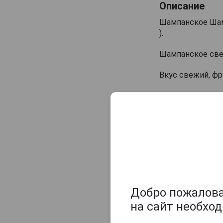
Champagne Sylvie Moreau
Описание
Champagne Veuve Doussot
Шампанское Шамп
Champagne de Barfontarc
).
Chanoine Freres
Шампанское све
Chapuy
Вкус свежий, ф
Charlemagne
Charles Heidsieck
Аромат изысканн
Charles de Cazanove
Идеально в каче
Chartogne-Taillet
пирогами и десе
Christophe Mignon
Температура под
Clandestin
Clement & Fils
Деревянные
Collard-Picard
Добро пожаловат
Collery
на сайт необхо
Colligny