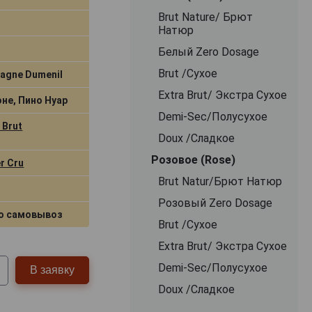
Brut Nature/ Брют
Натюр
Белый Zero Dosage
Brut /Сухое
agne Dumenil
Extra Brut/ Экстра Сухое
не, Пино Нуар
Demi-Sec/Полусухое
 Brut
Doux /Сладкое
Розовое (Rose)
r Cru
Brut Natur/Брют Натюр
Розовый Zero Dosage
о самовывоз
Brut /Сухое
Extra Brut/ Экстра Сухое
Demi-Sec/Полусухое
В заявку
Doux /Сладкое