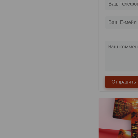
Deutz
Devaux
Dhondt-Grellet
Didier Chopin
Dom Caudron
Domaine Nowack
Domaine la Borderie
Dominique Neuville
Doyard
Drappier
Dremon Pere & Fils
Dremont Marroy
Duval-Leroy
Egly-Ouriet
Elemart Robion