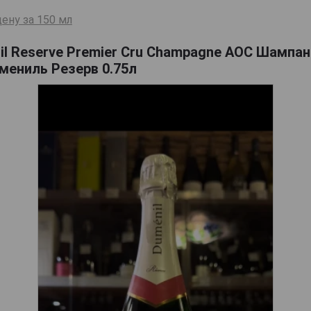
ену за 150 мл
l Reserve Premier Cru Champagne AOC Шампа
ениль Резерв 0.75л