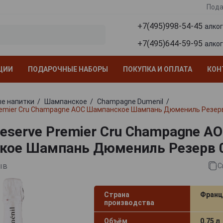
Пода
+7(495)998-54-45
алко
+7(495)644-59-95
алко
ЦИИ
ПОДАРОЧНЫЕ НАБОРЫ
ПОКУПКА И ОПЛАТА
КОН
е напитки
Шампанское
Champagne Dumenil
Premier Cru Champagne AOC Шампанское Шампань Дюмениль Резерв
Reserve Premier Cru Champagne A
ое Шампань Дюмениль Резерв 0
ыв
С
Страна
Франц
производства
Объём
0.75 л