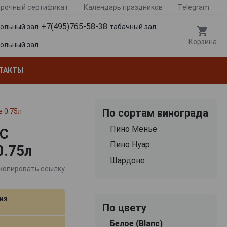
рочный сертификат
Календарь праздников
Telegram
+7(495)765-58-38
гольный зал
табачный зал
Корзина
гольный зал
ТАКТЫ
По сортам винограда
 0.75л
Пино Менье
OC
Пино Нуар
.75л
Шардоне
копировать ссылку
ия
По цвету
Белое (Blanc)