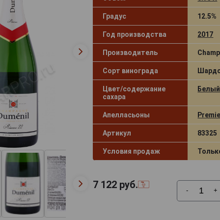
Градус
12.5%
Год производства
2017
Производитель
Champ
Сорт винограда
Шардо
Цвет/содержание
Белый
сахара
Апелласьоны
Premie
Артикул
83325
Условия продаж
Тольк
7 122
руб.
-
+