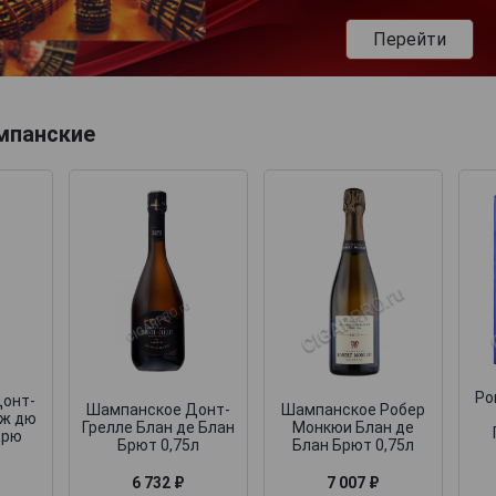
Перейти
мпанские
Po
онт-
Шампанское Донт-
Шампанское Робер
иж дю
Грелле Блан де Блан
Монкюи Блан де
Крю
Брют 0,75л
Блан Брют 0,75л
6 732 ₽
7 007 ₽