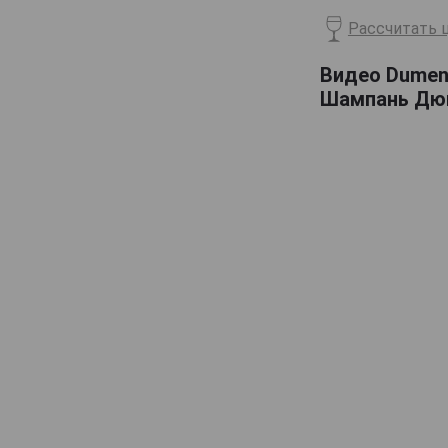
Billecart-Salmon
Рассчитать ц
Boizel
Видео Dumeni
Bollinger
Шампань Дюм
Bonnaire
Bonnet-Gilmert
Bourgeois Diaz
Boutillez Marchand
Breton Fils
Brimoncourt
Brocard Pierre
Bruno Michel
Bruno Paillard
CH de LAuche
Camiat et Fils