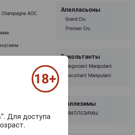
Апелласьоны
u Champagne AOC
Grand Cru
Premier Cru
ками.
вкусием.
Рекольтанты
оса и лайма.
Negociant Manipulant
уктовыми
Recoltant Manipulant
Миллезимы
МИЛЛЕЗИМЫ
”. Для доступа
озраст.