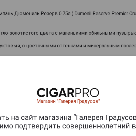
ань Дюмениль Резерв 0.75л ( Dumenil Reserve Premier Cr
тло-золотистого цвета с маленькими обильными пузырь
руктовый, с цветочными оттенками и минеральным после
ый, с нотами белых цветов, яблока, груши, персика, абрик
стве аперитива и сочетается с канапе, мясом птицы, фр
ртами.
ачи 10°С.
Магазин "Галерея Градусов"
 ящики
ь на сайт магазина “Галерея Градусов
димо подтвердить совершеннолетний в