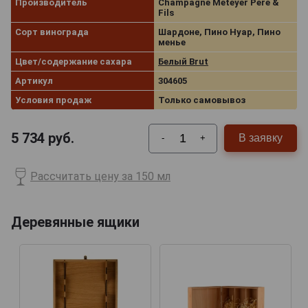
Производитель
Champagne Meteyer Pere &
Fils
Сорт винограда
Шардоне, Пино Нуар, Пино
менье
Цвет/содержание сахара
Белый Brut
Артикул
304605
Условия продаж
Только самовывоз
5 734
руб.
В заявку
-
+
Рассчитать цену за 150 мл
Деревянные ящики