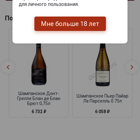
для личного пользования.
Похожие Шампанские
Мне больше 18 лет
Шампанское Донт-
Шампанское Пьер Пайар
Грелле Блан де Блан
Ле Парселль 0.75л
Брют 0,75л
6 732 ₽
6 058 ₽