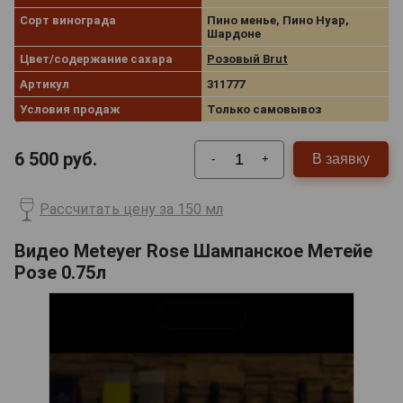
Сорт винограда
Пино менье, Пино Нуар,
Шардоне
Цвет/содержание сахара
Розовый Brut
Артикул
311777
Условия продаж
Только самовывоз
6 500
руб.
В заявку
-
+
Рассчитать цену за 150 мл
Видео Meteyer Rose Шампанское Метейе
Розе 0.75л