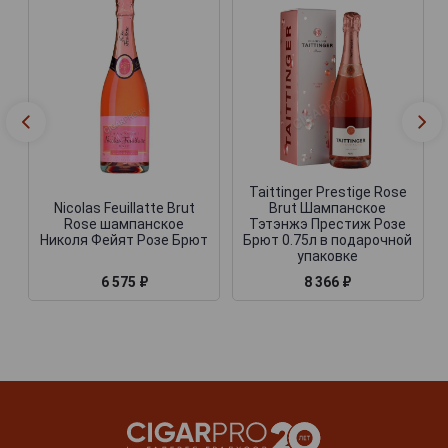
Taittinger Prestige Rose
Nicolas Feuillatte Brut
Brut Шампанское
Rose шампанское
Тэтэнжэ Престиж Розе
Николя Фейят Розе Брют
Брют 0.75л в подарочной
упаковке
6 575 ₽
8 366 ₽