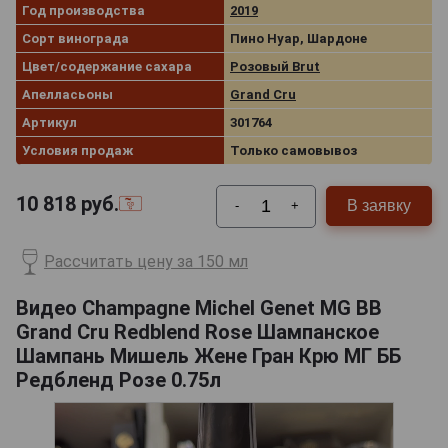
Год производства
2019
Сорт винограда
Пино Нуар, Шардоне
Цвет/содержание сахара
Розовый Brut
Апелласьоны
Grand Cru
Артикул
301764
Условия продаж
Только самовывоз
10 818
руб.
В заявку
-
+
Рассчитать цену за 150 мл
Видео Champagne Michel Genet MG BB
Grand Cru Redblend Rose Шампанское
Шампань Мишель Жене Гран Крю МГ ББ
Редбленд Розе 0.75л