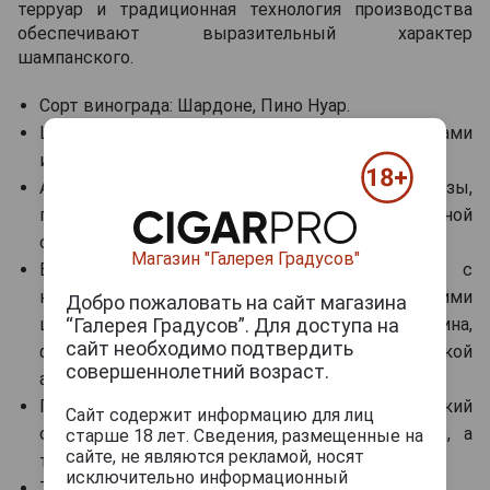
терруар и традиционная технология производства
обеспечивают выразительный характер
шампанского.
Сорт винограда: Шардоне, Пино Нуар.
Цвет: нежный лососевый с оранжевыми бликами
и мелким стойким перляжем.
Аромат: цветочный, с оттенками фиалки, розы,
пиона и ириса, дополненными нотами красной
смородины, вишни, малины и абрикоса.
Магазин "Галерея Градусов"
Вкус: мягкий, лёгкий и сбалансированный, с
насыщенной фруктовой основой, яркими
Добро пожаловать на сайт магазина
“Галерея Градусов”. Для доступа на
цитрусовыми акцентами, нюансами лавандина,
сайт необходимо подтвердить
фруктовым послевкусием и аппетитной горчинкой
совершеннолетний возраст.
апельсиновой цедры.
Гастрономические сочетания: дыня, греческий
Сайт содержит информацию для лиц
салат, десерты на основе красных фруктов, а
старше 18 лет. Сведения, размещенные на
сайте, не являются рекламой, носят
также аперитив и коктейли.
исключительно информационный
Температура сервировки: 8 °C.