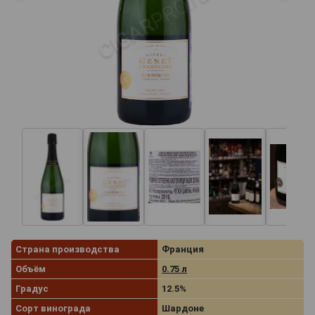
Страна производства
Франция
Объём
0.75 л
Градус
12.5%
Сорт винограда
Шардоне