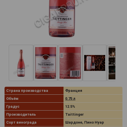
Страна производства
Франция
Объём
0.75 л
Градус
12.5%
Производитель
Taittinger
Сорт винограда
Шардоне, Пино Нуар