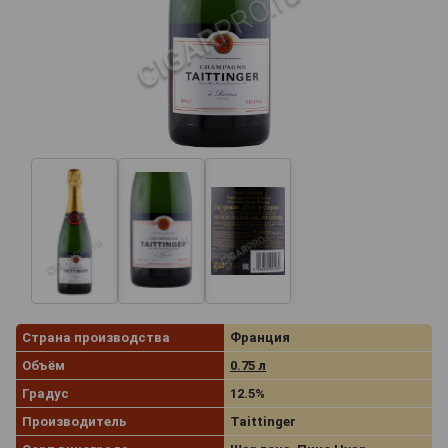
Страна производства
Франция
Объём
0.75 л
Градус
12.5%
Производитель
Taittinger