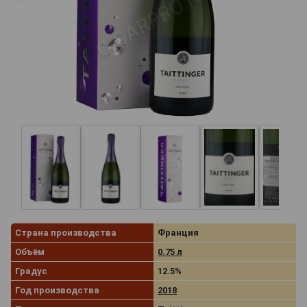
Страна производства
Франция
Объём
0.75 л
Градус
12.5%
Год производства
2018