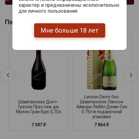
характер и предназначены исключительно
для личного пользования.
Похожие Шампанские
Мне больше 18 лет
Lanson Demi-Sec
Шампанское Донт-
Шампанское Лансон
Грелле Престиж дю
Айвори Лейбл Деми-Сек
Мулэн Гран Крю 0,75л
0.75л в подарочной
упаковке
7 387 ₽
7 864 ₽