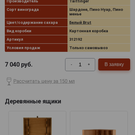
Производитель
Taittinger
Сорт винограда
Шардоне, Пино Нуар, Пино
менье
Цвет/содержание сахара
Белый Brut
Вид коробки
Картонная коробка
Артикул
312192
Условия продаж
Только самовывоз
7 040
руб.
В заявку
-
+
Рассчитать цену за 150 мл
Деревянные ящики